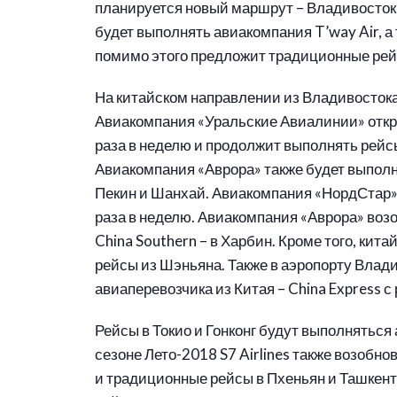
планируется новый маршрут – Владивосток-
будет выполнять авиакомпания T’way Air, а
помимо этого предложит традиционные рей
На китайском направлении из Владивостока
Авиакомпания «Уральские Авиалинии» откры
раза в неделю и продолжит выполнять рейсы
Авиакомпания «Аврора» также будет выполнят
Пекин и Шанхай. Авиакомпания «НордСтар» 
раза в неделю. Авиакомпания «Аврора» воз
China Southern – в Харбин. Кроме того, ки
рейсы из Шэньяна. Также в аэропорту Влад
авиаперевозчика из Китая – China Express с
Рейсы в Токио и Гонконг будут выполняться 
сезоне Лето-2018 S7 Airlines также возобн
и традиционные рейсы в Пхеньян и Ташкент