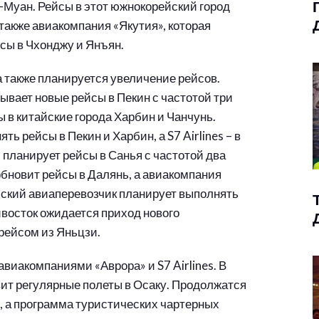
Муан. Рейсы в этот южнокорейский город
 также авиакомпания «Якутия», которая
сы в Чхонджу и Янъян.
 также планируется увеличение рейсов.
вает новые рейсы в Пекин с частотой три
 в китайские города Харбин и Чанчунь.
ь рейсы в Пекин и Харбин, а S7 Airlines – в
планирует рейсы в Санья с частотой два
обновит рейсы в Далянь, а авиакомпания
тайский авиаперевозчик планирует выполнять
ивосток ожидается приход нового
 рейсом из Яньцзи.
авиакомпаниями «Аврора» и S7 Airlines. В
овит регулярные полеты в Осаку. Продолжатся
, а программа туристических чартерных