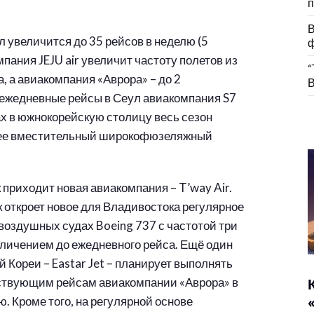
п
В
 увеличится до 35 рейсов в неделю (5
ф
ания JEJU air увеличит частоту полетов из
“
, а авиакомпания «Аврора» – до 2
В
ежедневные рейсы в Сеул авиакомпания S7
сах в южнокорейскую столицу весь сезон
олее вместительный широкофюзеляжный
 приходит новая авиакомпания – T’way Air.
откроет новое для Владивостока регулярное
воздушных судах Boeing 737 с частотой три
еличением до ежедневного рейса. Ещё один
Кореи – Eastar Jet – планирует выполнять
ствующим рейсам авиакомпании «Аврора» в
. Кроме того, на регулярной основе