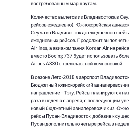
востребованным маршрутам.
Количество вылетов из Владивостока в Сеул
рейсов ежедневно). Южнокорейская авиакомп
Сеула во Владивосток до ежедневного рейса
ежедневных рейсов. Продолжит выполнять 
Airlines, а авиакомпания Korean Air на рей
вместо Boeing 737 будет использовать б
Airbus A330 с трехклассной компоновкой.
В сезоне Лето-2018 в аэропорт Владивосток
Бюджетный южнокорейский авиаперевозчик 
направление – Тэгу. Рейсы планируются на 
раза в неделю с апреля, с последующим ув
новый бюджетный авиаперевозчик из Южной 
рейсы Пусан-Владивосток, добавив к суще
Пусан дополнительно четыре рейса в неделю