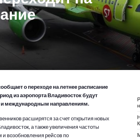
сание
общает о переходе на летнее расписание
период из аэропорта Владивосток будут
Р
м и международным направлениям.
н
Н
венников расширятся за счет открытия новых
К
ладивосток, а также увеличения частоты
 и возобновления рейсов по
М