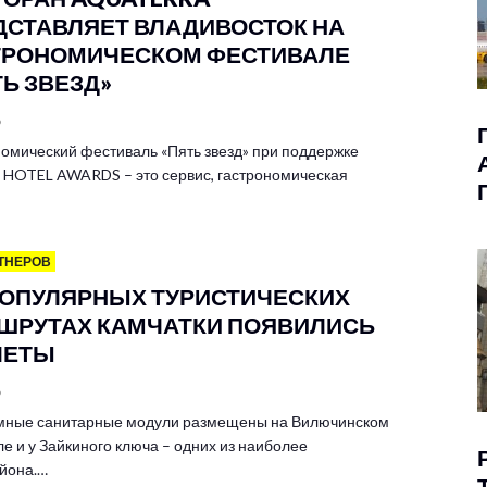
ДСТАВЛЯЕТ ВЛАДИВОСТОК НА
ТРОНОМИЧЕСКОМ ФЕСТИВАЛЕ
ТЬ ЗВЕЗД»
6
омический фестиваль «Пять звезд» при поддержке
HOTEL AWARDS – это сервис, гастрономическая
ТНЕРОВ
ПОПУЛЯРНЫХ ТУРИСТИЧЕСКИХ
ШРУТАХ КАМЧАТКИ ПОЯВИЛИСЬ
ЛЕТЫ
6
мные санитарные модули размещены на Вилючинском
е и у Зайкиного ключа – одних из наиболее
йона.…