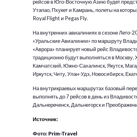
рейсов в Юго-Восточную Азию будет предс
Утапао, Пхукет и Камрань, полеты на котор
Royal Flight и Pegas Fly.
На внутренних авиалиниях в сезоне Лето-
«Уральские Авиалинии» по маршруту Влади
«Аврора» планирует новый рейс Владивосто
традиционно будут выполняться в Москву, 
Камчатский, Южно-Сахалинск, Якутск, Мага
Иркутск, Читу, Улан-Удэ, Новосибирск, Ека
На внутрикраевых маршрутах базовый перев
выполнять до 7 рейсов в день из Владивост
Дальнереченск, Дальнегорск и Преображени
Источник:
Фото: Prim-Travel