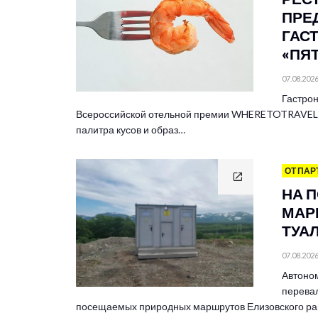
ПРЕ
ГАС
«ПЯ
07.08.202
Гастрон
Всероссийской отельной премии WHERETOTRAVEL 
палитра кусов и образ…
ОТ ПАР
НА 
МАР
ТУА
07.08.202
Автоно
перевал
посещаемых природных маршрутов Елизовского ра