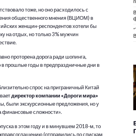
п
тствовало тоже, но оно расходилось с
В
чения общественного мнения (ВЦИОМ) в
ф
ссийских женщин-респондентов хотели бы
“
вку на отдых, но только 3% мужчин
В
ествие.
авно проторена дорога ради шопинга,
о в прошлые годы в предпраздничные дни в
близительно спрос на приграничный Китай
ывает
директор компании «Дороги мира»
ы, были экскурсионные предложения, но у
а финансовые сложности».
пуска в этом году и в минувшем 2018-м, то
ежправсоглашению (отправились по спискам