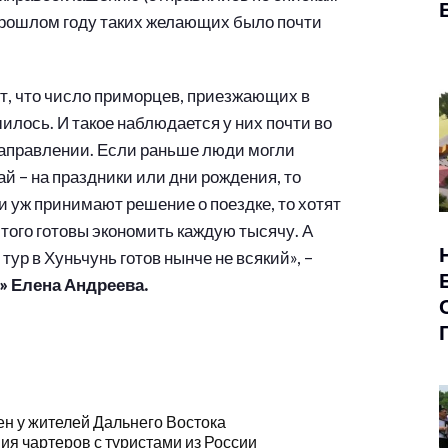
 прошлом году таких желающих было почти
т, что число приморцев, приезжающих в
лось. И такое наблюдается у них почти во
аправлении. Если раньше люди могли
ай – на праздники или дни рождения, то
 уж принимают решение о поездке, то хотят
того готовы экономить каждую тысячу. А
тур в Хуньчунь готов нынче не всякий», –
» Елена Андреева.
н у жителей Дальнего Востока
ия чартеров с туристами из России