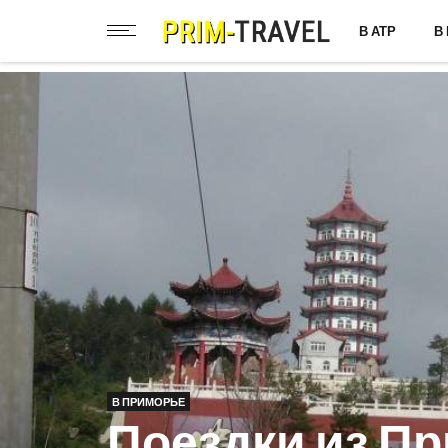
В АТР
В
В ПРИМОРЬЕ
Поездки из П