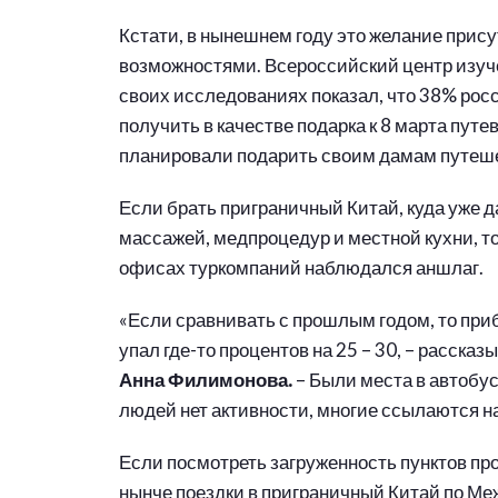
Кстати, в нынешнем году это желание прису
возможностями. Всероссийский центр изу
своих исследованиях показал, что 38% ро
получить в качестве подарка к 8 марта путе
планировали подарить своим дамам путеш
Если брать приграничный Китай, куда уже д
массажей, медпроцедур и местной кухни, т
офисах туркомпаний наблюдался аншлаг.
«Если сравнивать с прошлым годом, то при
упал где-то процентов на 25 – 30, – рассказ
Анна Филимонова.
– Были места в автобус
людей нет активности, многие ссылаются н
Если посмотреть загруженность пунктов про
нынче поездки в приграничный Китай по М