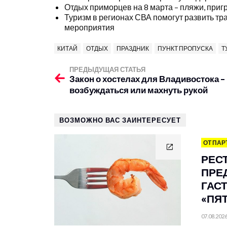
Отдых приморцев на 8 марта – пляжи, приг
Туризм в регионах СВА помогут развить т
мероприятия
КИТАЙ
ОТДЫХ
ПРАЗДНИК
ПУНКТ ПРОПУСКА
Т
ПРЕДЫДУЩАЯ СТАТЬЯ
Закон о хостелах для Владивостока –
возбуждаться или махнуть рукой
ВОЗМОЖНО ВАС ЗАИНТЕРЕСУЕТ
ОТ ПАР
РЕС
ПРЕ
ГАС
«ПЯ
07.08.202