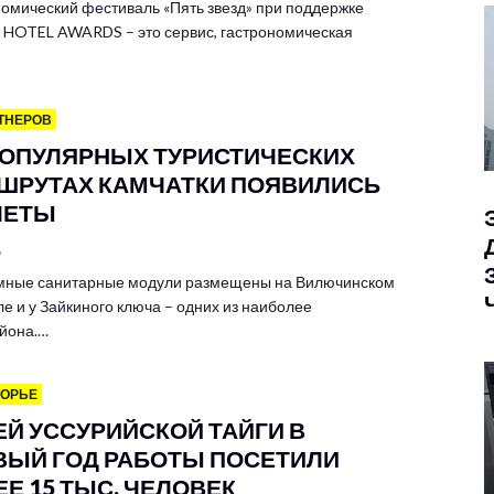
омический фестиваль «Пять звезд» при поддержке
HOTEL AWARDS – это сервис, гастрономическая
ТНЕРОВ
ПОПУЛЯРНЫХ ТУРИСТИЧЕСКИХ
ШРУТАХ КАМЧАТКИ ПОЯВИЛИСЬ
ЛЕТЫ
6
мные санитарные модули размещены на Вилючинском
е и у Зайкиного ключа – одних из наиболее
йона.…
МОРЬЕ
ЕЙ УССУРИЙСКОЙ ТАЙГИ В
ВЫЙ ГОД РАБОТЫ ПОСЕТИЛИ
Е 15 ТЫС. ЧЕЛОВЕК