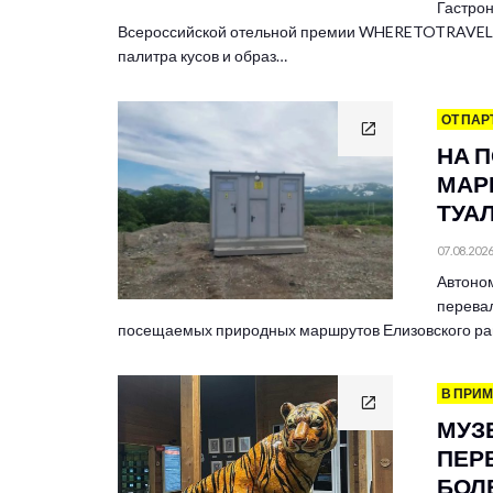
Гастрон
Всероссийской отельной премии WHERETOTRAVEL 
палитра кусов и образ…
ОТ ПАР
НА 
МАР
ТУА
07.08.202
Автоно
перевал
посещаемых природных маршрутов Елизовского ра
В ПРИ
МУЗ
ПЕР
БОЛЕ