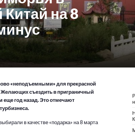
Китай на 8
 минус
сово «неподъемными» для прекрасной
. Желающих съездить в приграничный
Р
м еще год назад. Это отмечают
н
турбизнеса.
Н
К
ыбирали в качестве «подарка» на 8 марта
М