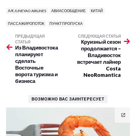
А/К JUNEYAO AIRLINES
АВИАСООБЩЕНИЕ
КИТАЙ
ПАССАЖИРОПОТОК
ПУНКТ ПРОПУСКА
ПРЕДЫДУЩАЯ
СЛЕДУЮЩАЯ СТАТЬЯ
Круизный сезон
СТАТЬЯ
Из Владивостока
продолжается –
планируют
Владивосток
сделать
встречает лайнер
Восточные
Costa
ворота туризма и
NeoRomantica
бизнеса
ВОЗМОЖНО ВАС ЗАИНТЕРЕСУЕТ