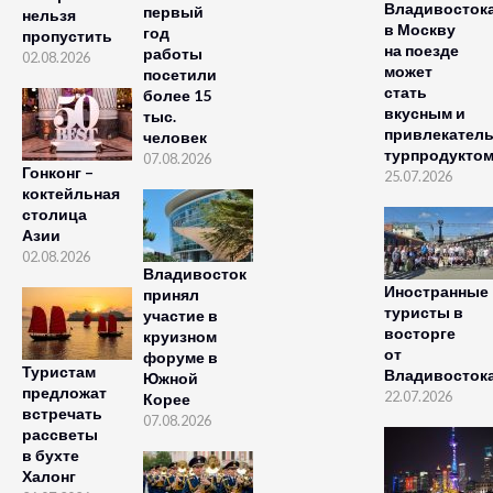
Владивосток
первый
нельзя
в Москву
год
пропустить
на поезде
работы
02.08.2026
может
посетили
стать
более 15
вкусным и
тыс.
привлекател
человек
турпродукто
07.08.2026
Гонконг –
25.07.2026
коктейльная
столица
Азии
02.08.2026
Владивосток
Иностранные
принял
туристы в
участие в
восторге
круизном
от
форуме в
Туристам
Владивосток
Южной
предложат
22.07.2026
Корее
встречать
07.08.2026
рассветы
в бухте
Халонг