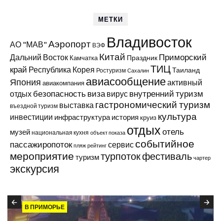
МЕТКИ
Владивосток
Аэропорт
АО "МАВ"
ВЭФ
Китай
Приморский
Дальний Восток
Праздник
Камчатка
ТИЦ
край
Республика Корея
Таиланд
Ростуризм
Сахалин
авиасообщение
Япония
активный
авиакомпания
виза
внутренний туризм
отдых
безопасность
вирус
гастрономический туризм
выставка
въездной туризм
культура
инвестиции
инфраструктура
история
круиз
отдых
отель
музей
национальная кухня
объект показа
событийное
пассажиропоток
сервис
пляж
рейтинг
мероприятие
турпоток
фестиваль
туризм
чартер
экскурсия
В ПРИМОРЬЕ