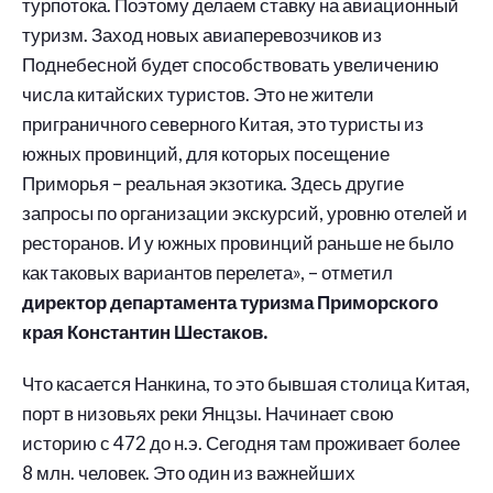
турпотока. Поэтому делаем ставку на авиационный
туризм. Заход новых авиаперевозчиков из
Поднебесной будет способствовать увеличению
числа китайских туристов. Это не жители
приграничного северного Китая, это туристы из
южных провинций, для которых посещение
Приморья – реальная экзотика. Здесь другие
запросы по организации экскурсий, уровню отелей и
ресторанов. И у южных провинций раньше не было
как таковых вариантов перелета», – отметил
директор департамента туризма Приморского
края Константин Шестаков.
Что касается Нанкина, то это бывшая столица Китая,
порт в низовьях реки Янцзы. Начинает свою
историю с 472 до н.э. Сегодня там проживает более
8 млн. человек. Это один из важнейших