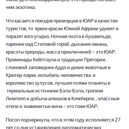
чем экзотика.
Что касается поездок приморцев в ЮАР в качестве
туристов, то яркие краски Южной Африки удивят и
поразят кого угодно. Ночная охота в бушвельде,
парение над Столовой горой, дыхание океана,
красоты природы, масса приключений – это ЮАР.
Променады Кейптауна и традиции Претории,
слоновий заповедник Аддо и дикие животные в
Крюгер-парке, колыбель человечества и
королевство зулусов, лучшие пляжи планеты и
термальные источники Бэла-Бэла, тропики
Лимпопо и добыча алмазов в Кимберли, , классные
отели и знаменитые вина – это тоже ЮАР.
Посол подчеркнула, что в этом году исполняется 27
лет со дня установления дипломатических