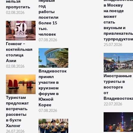
первый
нельзя
в Москву
год
пропустить
на поезде
работы
02.08.2026
может
посетили
стать
более 15
вкусным и
тыс.
привлекател
человек
турпродукто
07.08.2026
Гонконг –
25.07.2026
коктейльная
столица
Азии
02.08.2026
Владивосток
Иностранные
принял
туристы в
участие в
восторге
круизном
от
форуме в
Туристам
Владивосток
Южной
предложат
22.07.2026
Корее
встречать
07.08.2026
рассветы
в бухте
Халонг
26.07.2026