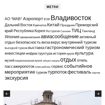
МЕТКИ
Владивосток
Аэропорт
АО "МАВ"
ВЭФ
Китай
Приморский
Дальний Восток
Праздник
Камчатка
ТИЦ
край
Республика Корея
Таиланд
Ростуризм
Сахалин
авиасообщение
Япония
активный
авиакомпания
виза
внутренний туризм
отдых
безопасность
вирус
гастрономический туризм
выставка
въездной туризм
культура
инвестиции
инфраструктура
история
круиз
отдых
отель
музей
национальная кухня
объект показа
событийное
пассажиропоток
сервис
пляж
рейтинг
мероприятие
турпоток
фестиваль
туризм
чартер
экскурсия