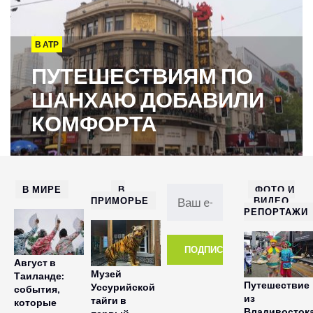
В АТР
ПУТЕШЕСТВИЯМ ПО
ШАНХАЮ ДОБАВИЛИ
КОМФОРТА
В МИРЕ
В
ФОТО И
ПРИМОРЬЕ
ВИДЕО
РЕПОРТАЖИ
Август в
Музей
Таиланде:
Путешествие
Уссурийской
события,
из
тайги в
которые
Владивосток