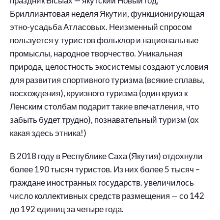
праздник Ысыах — якутский Новый год,
Бриллиантовая неделя Якутии, функционирующая
этно-усадьба Атласовых. Неизменный спросом
пользуется у туристов фольклор и национальные
промыслы, народное творчество. Уникальная
природа, целостность экосистемы создают условия
для развития спортивного туризма (всякие сплавы,
восхождения), круизного туризма (один круиз к
Ленским столбам подарит такие впечатления, что
забыть будет трудно), познавательный туризм (ох
какая здесь этника!)
В 2018 году в Республике Саха (Якутия) отдохнули
более 190 тысяч туристов. Из них более 5 тысяч –
граждане иностранных государств. увеличилось
число коллективных средств размещения — со 142
до 192 единиц за четыре года.