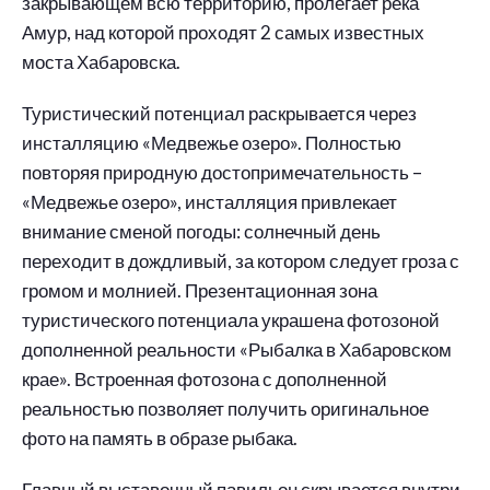
закрывающем всю территорию, пролегает река
Амур, над которой проходят 2 самых известных
моста Хабаровска.
Туристический потенциал раскрывается через
инсталляцию «Медвежье озеро». Полностью
повторяя природную достопримечательность –
«Медвежье озеро», инсталляция привлекает
внимание сменой погоды: солнечный день
переходит в дождливый, за котором следует гроза с
громом и молнией. Презентационная зона
туристического потенциала украшена фотозоной
дополненной реальности «Рыбалка в Хабаровском
крае». Встроенная фотозона с дополненной
реальностью позволяет получить оригинальное
фото на память в образе рыбака.
Главный выставочный павильон скрывается внутри