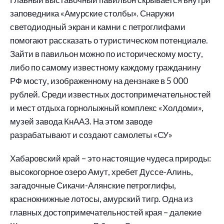
заповедника «Амурские столбы». Снаружи
светодиодный экран и камни с петроглифами
помогают рассказать о туристическом потенциале.
Зайти в павильон можно по историческому мосту,
либо по самому известному каждому гражданину
РФ мосту, изображенному на дензнаке в 5 000
рублей. Среди известных достопримечательностей
и мест отдыха горнолыжный комплекс «Холдоми»,
музей завода КнААЗ. На этом заводе
разрабатывают и создают самолеты «СУ»
Хабаровский край – это настоящие чудеса природы:
высокогорное озеро Амут, хребет Дуссе-Алинь,
загадочные Сикачи-Алянские петроглифы,
краснокнижные лотосы, амурский тигр. Одна из
главных достопримечательностей края – далекие