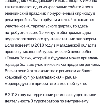
заповедник «Магаданский» и Бакылдыдяк. Именно
так называется одно из красочных событий лета –
эвенкийский праздник, приуроченный к приходу в
реки первой рыбы – горбуши и кеты. Что касается
участников «Старательского фарта», то здесь
потребуется всего 15 мину, чтобы промыть два
ведра золотоносного грунта и стать миллионером.
Если повезет! В 2018 году в Магаданской области
прошел уникальный туристический велопробег
«Тенька Вояж», который в будущем может привлечь
гораздо больше участников из-за пределов региона.
Впечатлений от знакомства с регионом добавят
крабовый суп, уха магаданская – рыба и
морепродукты в приоритете в местной кухне.
В 2018 году на территории региона осуществляли
деятельность 3 туроператора по внутреннему