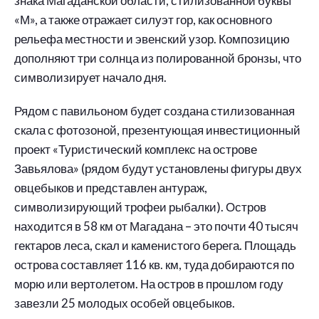
знака Магаданской области, стилизованной буквы
«М», а также отражает силуэт гор, как основного
рельефа местности и эвенский узор. Композицию
дополняют три солнца из полированной бронзы, что
символизирует начало дня.
Рядом с павильоном будет создана стилизованная
скала с фотозоной, презентующая инвестиционный
проект «Туристический комплекс на острове
Завьялова» (рядом будут установлены фигуры двух
овцебыков и представлен антураж,
символизирующий трофеи рыбалки). Остров
находится в 58 км от Магадана – это почти 40 тысяч
гектаров леса, скал и каменистого берега. Площадь
острова составляет 116 кв. км, туда добираются по
морю или вертолетом. На остров в прошлом году
завезли 25 молодых особей овцебыков.