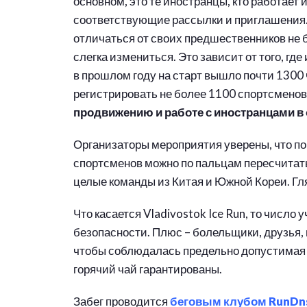
основном, это те иностранцы, кто работает 
соответствующие рассылки и приглашени
отличаться от своих предшественников не 
слегка измениться. Это зависит от того, где 
в прошлом году на старт вышло почти 1300 ч
регистрировать не более 1100 спортсменов
продвижению и работе с иностранцами в
Организаторы мероприятия уверены, что по
спортсменов можно по пальцам пересчитать,
целые команды из Китая и Южной Кореи. Гл
Что касается Vladivostok Ice Run, то числ
безопасности. Плюс – болельщики, друзья,
чтобы соблюдалась предельно допустимая н
горячий чай гарантированы.
Забег проводится
беговым клубом RunDn