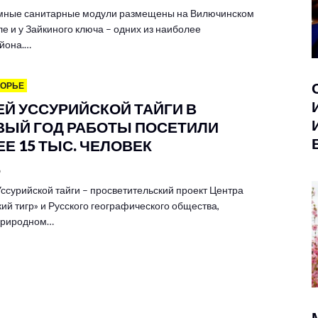
мные санитарные модули размещены на Вилючинском
е и у Зайкиного ключа – одних из наиболее
йона.…
МОРЬЕ
ЕЙ УССУРИЙСКОЙ ТАЙГИ В
ВЫЙ ГОД РАБОТЫ ПОСЕТИЛИ
Е 15 ТЫС. ЧЕЛОВЕК
6
ссурийской тайги – просветительский проект Центра
ий тигр» и Русского географического общества,
 природном…