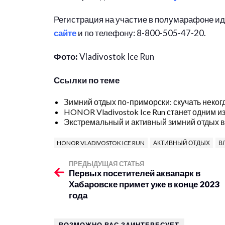
Регистрация на участие в полумарафоне ид
сайте
и по телефону: 8-800-505-47-20.
Фото:
Vladivostok Ice Run
Ссылки по теме
Зимний отдых по-приморски: скучать неког
HONOR Vladivostok Ice Run станет одним и
Экстремальный и активный зимний отдых 
HONOR VLADIVOSTOK ICE RUN
АКТИВНЫЙ ОТДЫХ
В
ПРЕДЫДУЩАЯ СТАТЬЯ
Первых посетителей аквапарк в
Хабаровске примет уже в конце 2023
года