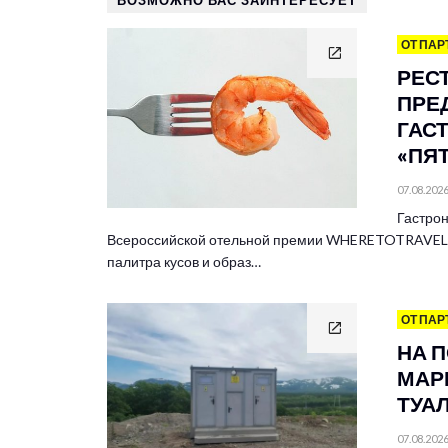
ВОЗМОЖНО ВАС ЗАИНТЕРЕСУЕТ
ОТ ПАР
РЕС
ПРЕ
ГАС
«ПЯ
07.08.202
Гастрон
Всероссийской отельной премии WHERETOTRAVEL 
палитра кусов и образ…
ОТ ПАР
НА 
МАР
ТУА
07.08.202