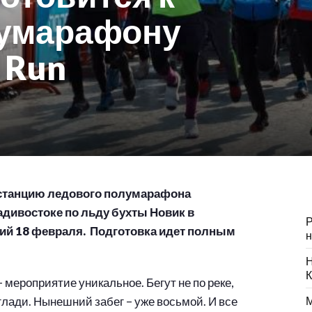
лумарафону
e Run
истанцию ледового полумарафона
ладивостоке по льду бухты Новик в
Р
кий 18 февраля. Подготовка идет полным
н
Н
К
 мероприятие уникальное. Бегут не по реке,
глади. Нынешний забег – уже восьмой. И все
М