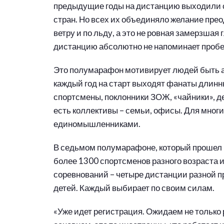
предыдущие годы на дистанцию выходили с
стран. Но всех их объединяло желание прео
ветру и по льду, а это не ровная замерзша
дистанцию абсолютно не напоминает пробеж
Это полумарафон мотивирует людей быть 
каждый год на старт выходят фанаты длин
спортсмены, поклонники ЗОЖ, «чайники», д
есть коллективы – семьи, офисы. Для многи
единомышленниками.
В седьмом полумарафоне, который прошел в
более 1300 спортсменов разного возраста и
соревнований – четыре дистанции разной про
детей. Каждый выбирает по своим силам.
«Уже идет регистрация. Ожидаем не только 