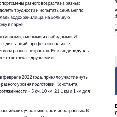
п
портсмены разного возраста из разных
долеть трудности и испытать себя. Бег по
В
ф
я гладь водохранилища, на большую
ку в парке.
“
В
активными, смелыми и свободными. И
ных дистанций, профессиональные
етвора разных возрастов. Есть индивидуалы,
х это встреча с друзьями и
 феврале 2022 года, приняло участие чуть
 разного уровня подготовки. Константа
тяженности – 5 км, 10 км, 21,1 км и 1 км для
российских участников, но и иностранных. В