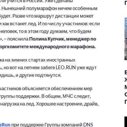
или учится в России. Уже сделаны
я. Нынешний полумарафон ничем особенным
будет. Разве что маршрут дистанции может
и как встанет лед. И по числу участников: если
еловек, то в этом году думаем, что будем
», – пояснила
Полина Купчик, менеджер по
 оргкомитете международного марафона.
ка на зимних стартах иностранных
 но вот на летнем забеге LEO.RUN уже ждут
ядишь, и другие подтянутся.
о участников объясняется обеспечением мер
 группы поддержки. В общем, МЧС следит,
агрузка на лед. Хорошее настроение, драйв,
sRun
при поддержке Группы компаний DNS