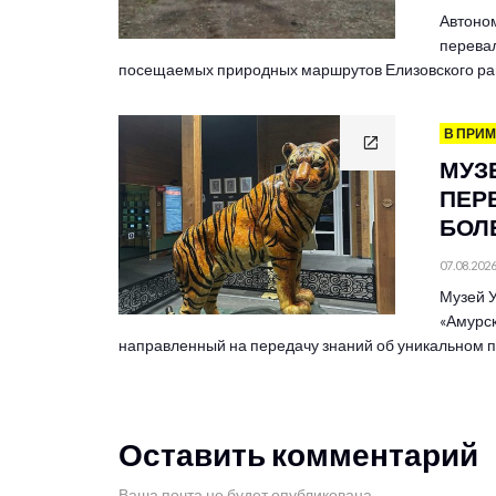
Автоно
перевал
посещаемых природных маршрутов Елизовского ра
В ПРИ
МУЗ
ПЕР
БОЛЕ
07.08.202
Музей У
«Амурск
направленный на передачу знаний об уникальном
Оставить комментарий
Ваша почта не будет опубликована