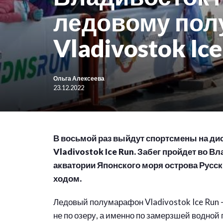
ледовому по
Vladivostok Ic
Ольга Алексеева
23.12.2022
В восьмой раз выйдут спортсмены на д
Vladivostok Ice Run. Забег пройдет во В
акватории Японского моря острова Русс
ходом.
Ледовый полумарафон Vladivostok Ice Run –
не по озеру, а именно по замерзшей водной 