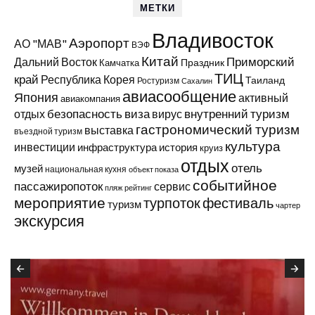
МЕТКИ
Владивосток
Аэропорт
АО "МАВ"
ВЭФ
Китай
Приморский
Дальний Восток
Праздник
Камчатка
ТИЦ
край
Республика Корея
Таиланд
Ростуризм
Сахалин
авиасообщение
Япония
активный
авиакомпания
виза
внутренний туризм
отдых
безопасность
вирус
гастрономический туризм
выставка
въездной туризм
культура
инвестиции
инфраструктура
история
круиз
отдых
отель
музей
национальная кухня
объект показа
событийное
пассажиропоток
сервис
пляж
рейтинг
мероприятие
турпоток
фестиваль
туризм
чартер
экскурсия