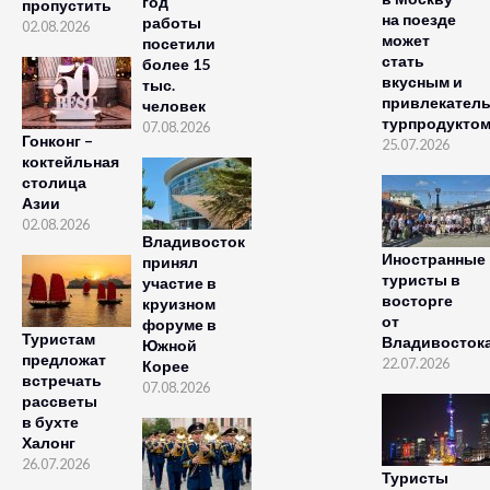
год
пропустить
на поезде
работы
02.08.2026
может
посетили
стать
более 15
вкусным и
тыс.
привлекател
человек
турпродукто
07.08.2026
Гонконг –
25.07.2026
коктейльная
столица
Азии
02.08.2026
Владивосток
Иностранные
принял
туристы в
участие в
восторге
круизном
от
форуме в
Туристам
Владивосток
Южной
предложат
22.07.2026
Корее
встречать
07.08.2026
рассветы
в бухте
Халонг
26.07.2026
Туристы