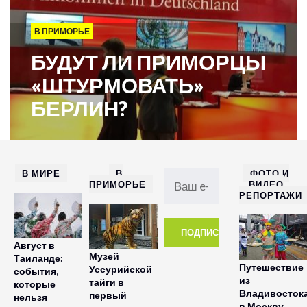
В ПРИМОРЬЕ
БУДУТ ЛИ ПРИМОРЦЫ
«ШТУРМОВАТЬ»
БЕРЛИН?
В МИРЕ
В
ФОТО И
ПРИМОРЬЕ
ВИДЕО
РЕПОРТАЖИ
Август в
Музей
Таиланде:
Путешествие
Уссурийской
события,
из
тайги в
которые
Владивосток
первый
нельзя
в Москву