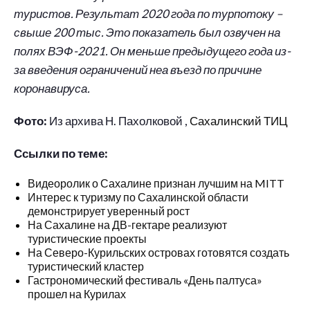
туристов. Результат 2020 года по турпотоку –
свыше 200 тыс. Это показатель был озвучен на
полях ВЭФ-2021. Он меньше предыдущего года из-
за введения ограничений неа въезд по причине
коронавируса.
Фото:
Из архива Н. Пахолковой ,
Сахалинский ТИЦ
Ссылки по теме:
Видеоролик о Сахалине признан лучшим на MITT
Интерес к туризму по Сахалинской области
демонстрирует уверенный рост
На Сахалине на ДВ-гектаре реализуют
туристические проекты
На Северо-Курильских островах готовятся создать
туристический кластер
Гастрономический фестиваль «День палтуса»
прошел на Курилах