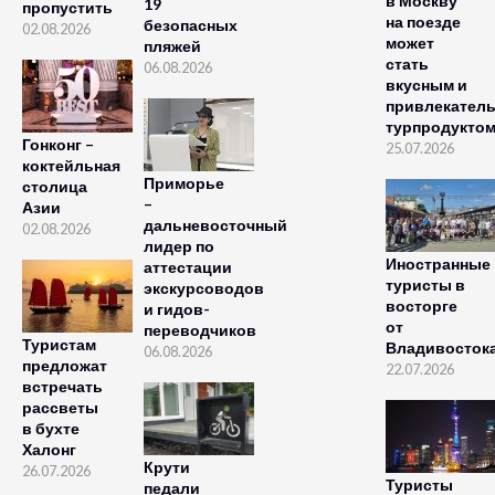
в Москву
19
пропустить
на поезде
безопасных
02.08.2026
может
пляжей
стать
06.08.2026
вкусным и
привлекател
турпродукто
Гонконг –
25.07.2026
коктейльная
Приморье
столица
–
Азии
дальневосточный
02.08.2026
лидер по
Иностранные
аттестации
туристы в
экскурсоводов
восторге
и гидов-
от
переводчиков
Туристам
Владивосток
06.08.2026
предложат
22.07.2026
встречать
рассветы
в бухте
Халонг
Крути
26.07.2026
Туристы
педали