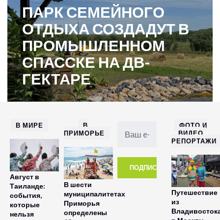
ПАРК СЕМЕЙНОГО
ОТДЫХА СОЗДАДУТ В
ПРОМЫШЛЕННОМ
СПАССКЕ НА ДВ-
ГЕКТАРЕ
В МИРЕ
В
ФОТО И
ПРИМОРЬЕ
ВИДЕО
РЕПОРТАЖИ
Август в
В шести
Таиланде:
Путешествие
муниципалитетах
события,
из
Приморья
которые
Владивосток
определены
нельзя