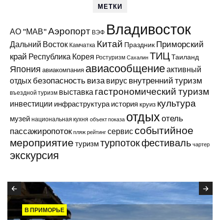
МЕТКИ
Владивосток
Аэропорт
АО "МАВ"
ВЭФ
Китай
Приморский
Дальний Восток
Праздник
Камчатка
ТИЦ
край
Республика Корея
Таиланд
Ростуризм
Сахалин
авиасообщение
Япония
активный
авиакомпания
виза
внутренний туризм
отдых
безопасность
вирус
гастрономический туризм
выставка
въездной туризм
культура
инвестиции
инфраструктура
история
круиз
отдых
отель
музей
национальная кухня
объект показа
событийное
пассажиропоток
сервис
пляж
рейтинг
мероприятие
турпоток
фестиваль
туризм
чартер
экскурсия
В ПРИМОРЬЕ