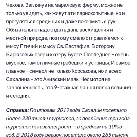
Чехова. Заглянув на мараловую ферму, можно не
только увидеть, как живут эти парнокопытные, но и
прогуляться среди них и даже покормить с рук.
Обязательно надо отдать дань восхищения и
местной природе, поэтому смело отправляемся к
мысу Птичий и мысу Св. Евстафия. В сторону
Бирюзовых озер и к озеру Буссе. Последнее – очень
вкусное, там отличные гребешки и устрицы. И самое
главное – символ не только Корсакова, но и всего
Сахалина – это Анивский маяк. Несмотря на
заброшенность, эта 9-этажная башня полна величия
и сегодня.
Справка:
По итогам 2019 года Сахалин посетило
более 330 тысяч туристов, за послдение три года
турпоток показывал рост — в среднем на 10% в
год. В 2018 году регион посетило около 285 тысяч