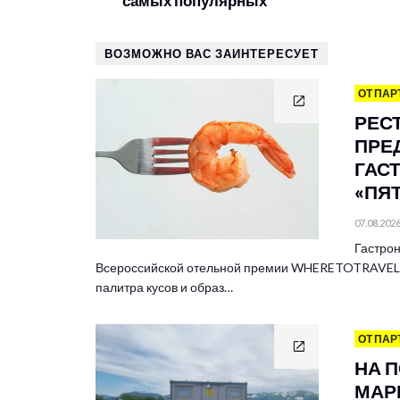
самых популярных
ВОЗМОЖНО ВАС ЗАИНТЕРЕСУЕТ
ОТ ПАР
РЕС
ПРЕ
ГАС
«ПЯ
07.08.202
Гастрон
Всероссийской отельной премии WHERETOTRAVEL 
палитра кусов и образ…
ОТ ПАР
НА 
МАР