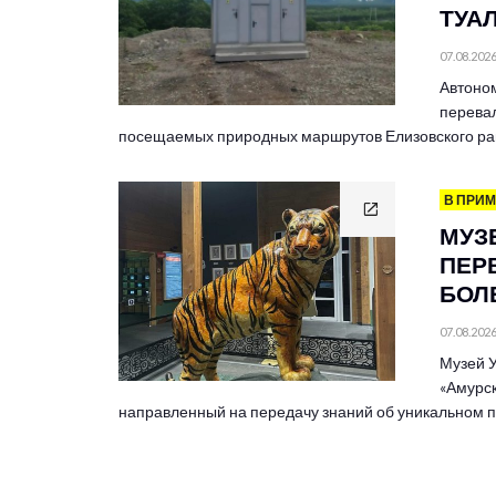
ТУА
07.08.202
Автоно
перевал
посещаемых природных маршрутов Елизовского ра
В ПРИ
МУЗ
ПЕР
БОЛЕ
07.08.202
Музей У
«Амурск
направленный на передачу знаний об уникальном