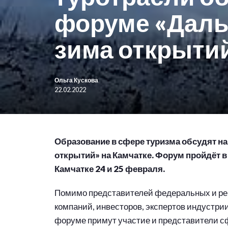
форуме «Даль
зима открыти
Ольга Кускова
22.02.2022
Образование в сфере туризма обсудят н
открытий» на Камчатке. Форум пройдёт в
Камчатке 24 и 25 февраля.
Помимо представителей федеральных и рег
компаний, инвесторов, экспертов индустри
форуме примут участие и представители с