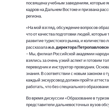
посвящена учебным заведениям, которые я
кадров на Дальнем Востоке и призвана рас
региона.
«На мой взгляд, обсуждение вопросов обра
что от качества подготовки людей, которые 
развитие туристского рынка, и количество 
рассказала
и.о. директора Петропавловс
– Мы, филиал Российской академии народно
взялись за очень узкий аспект и готовим тол
переводчик и инструктор-проводник. Основ
знания. В соответствии с новым законом о 
каждый экскурсовод должен пройти аттестац
работать, что без специального образовани
Во время дискуссии «Образование в туризм
представители дальневосточных вузов обсу