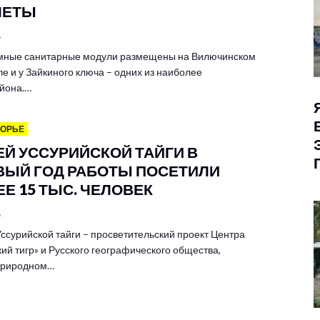
ЛЕТЫ
6
мные санитарные модули размещены на Вилючинском
е и у Зайкиного ключа – одних из наиболее
йона.…
МОРЬЕ
ЕЙ УССУРИЙСКОЙ ТАЙГИ В
ВЫЙ ГОД РАБОТЫ ПОСЕТИЛИ
Е 15 ТЫС. ЧЕЛОВЕК
6
ссурийской тайги – просветительский проект Центра
ий тигр» и Русского географического общества,
 природном…