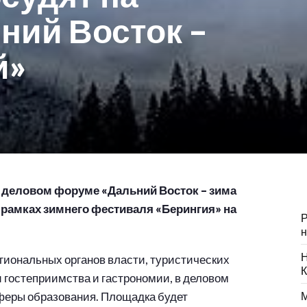
ний Восток –
й»
а деловом форуме «Дальний Восток – зима
 рамках зимнего фестиваля «Берингия» на
Р
н
Н
иональных органов власти, туристических
К
и гостеприимства и гастрономии, в деловом
феры образования. Площадка будет
М