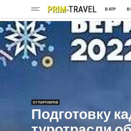
В АТР
В
ОТ ПАРТНЕРОВ
Подготовку ка
туротрасли об