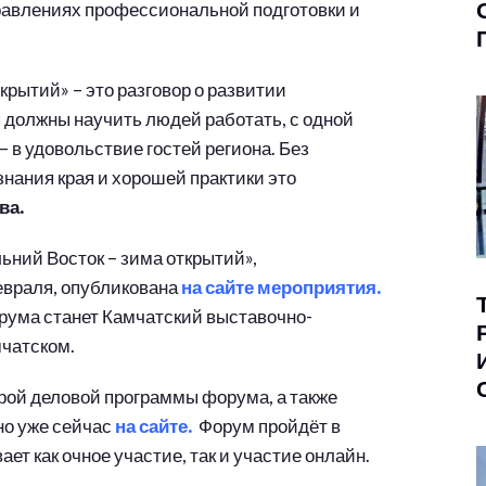
правлениях профессиональной подготовки и
рытий» – это разговор о развитии
Мы должны научить людей работать, с одной
– в удовольствие гостей региона. Без
знания края и хорошей практики это
ва.
ний Восток – зима открытий»,
февраля, опубликована
на сайте мероприятия.
рума станет Камчатский выставочно-
мчатском.
рой деловой программы форума, а также
но уже сейчас
на сайте.
Форум пройдёт в
т как очное участие, так и участие онлайн.