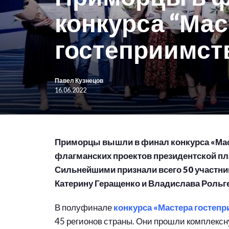
конкурса “Ма
гостеприимст
Павел Кузнецов
16.06.2022
Приморцы вышли в финал конкурса «Маст
флагманских проектов президентской пл
Сильнейшими признали всего 50 участник
Катерину Геращенко и Владислава Рольге
В полуфинале
конкурса «Мастера гостеп
45 регионов страны. Они прошли комплекс