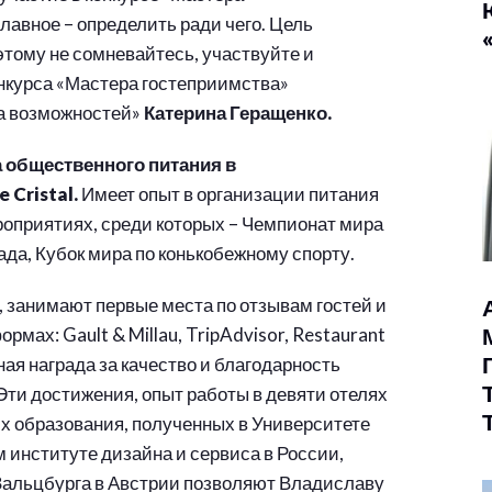
главное – определить ради чего. Цель
этому не сомневайтесь, участвуйте и
нкурса «Мастера гостеприимства»
а возможностей»
Катерина Геращенко.
 общественного питания в
 Cristal.
Имеет опыт в организации питания
оприятиях, среди которых – Чемпионат мира
а, Кубок мира по конькобежному спорту.
 занимают первые места по отзывам гостей и
мах: Gault & Millau, TripAdvisor, Restaurant
ая награда за качество и благодарность
Эти достижения, опыт работы в девяти отелях
их образования, полученных в Университете
институте дизайна и сервиса в России,
Зальцбурга в Австрии позволяют Владиславу