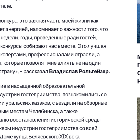
теле.
конкурс, это важная часть моей жизни как
 энергией, напоминает о важности того, что
 недели, годы, проведенные ради гостей,
е конкурсы собирают нас вместе. Это лучшая
экспертами, профессионалами отрасли, а
 которые позволят мне влиять не на один
страну», – рассказал
Владислав Рольгейзер.
тие в насыщенной образовательной
дустрии гостеприимства, познакомились со
 уральских казаков, съездили на обзорные
овым местам Челябинска, а также
алю восстановления исторической среды
джеры индустрии гостеприимства со всей
Доме купца Беляевского XIX века.