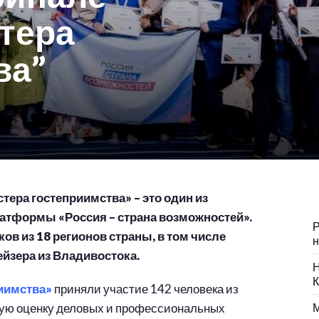
стера
ва”
ера гостеприимства» – это один из
атформы «Россия – страна возможностей».
Р
ов из 18 регионов страны, в том числе
н
йзера из Владивостока.
Н
К
риимства»
приняли участие 142 человека из
ную оценку деловых и профессиональных
М