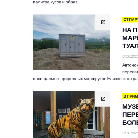
палитра кусов и образ…
ОТ ПАР
НА 
МАР
ТУА
07.08.202
Автоно
перевал
посещаемых природных маршрутов Елизовского ра
В ПРИ
МУЗ
ПЕР
БОЛЕ
07.08.202