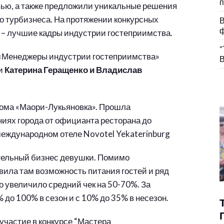
п
ью, а также предложили уникальные решения
о турбизнеса. На протяжении конкурсных
В
ф
 – лучшие кадры индустрии гостеприимства.
“
 «Менеджеры индустрии гостеприимства»
В
ли
Катерина Геращенко и Владислав
дома «Маори-Лукьяновка». Прошла
ниях города от официанта ресторана до
международном отеле Novotel Yekaterinburg
тельный бизнес девушки. Помимо
вила там возможность питания гостей и ряд
о увеличило средний чек на 50-70%. За
 до 100% в сезон и с 10% до 35% в несезон.
 участие в конкурсе “Мастера