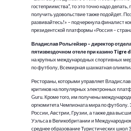
гостеприимства”, то это точно надо делать, 
получить удовольствие также подойдет. По
развивайтесь!» – подчеркнула финалист ко
президентской платформы «Россия – стран
Владислав Рольгейзер – директор отдела
пятизвездочном отеле при казино Tigre de
на крупных международных спортивных мер
по футболу, Всемирная шахматная олимпиад
Рестораны, которыми управляет Владислав,
критиков на популярных электронных платфор
Guru. Кроме того, им получены международн
оргкомитета Чемпионата мира по футболу. 
России, Австрии, Грузии, а также два высш
Уэльса в Великобритании и Международном 
среднее образование Туристических школ 