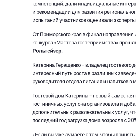
компетенций, дали индивидуальные интерв
и рекомендации для развития региональног
испытаний участников оценивали эксперты
От Приморского края в финал направления
конкурса «Мастера гостеприимства» прош
Рольгейзер.
Катерина Геращенко – владелец гостевого 
интересный путь роста в различных заведе
руководителя отдела питания и напитков в 
Гостевой дом Катерины – первый самостоя
гостиничных услуг она организовала и доба
дополнительных развлекательных услуг, чт
последний год загрузка дома возросла с 30%
«Если вы уже думаете о том, чтобы принять