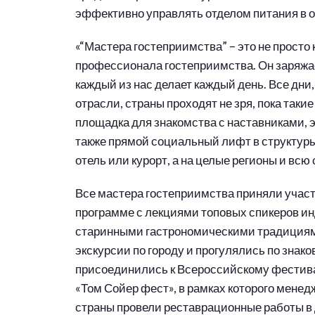
эффективно управлять отделом питания в о
«“Мастера гостеприимства” – это не просто 
профессионала гостеприимства. Он заряжает
каждый из нас делает каждый день. Все дни,
отрасли, страны проходят не зря, пока таки
площадка для знакомства с наставниками, 
также прямой социальный лифт в структуры,
отель или курорт, а на целые регионы и всю 
Все мастера гостеприимства приняли учас
программе с лекциями топовых спикеров ин
старинными гастрономическими традициями
экскурсии по городу и прогулялись по знак
присоединились к Всероссийскому фестив
«Том Сойер фест», в рамках которого мене
страны провели реставрационные работы в 