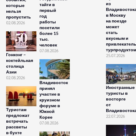
из
тайги в
которые
Владивосток
первый
нельзя
в Москву
год
пропустить
на поезде
работы
02.08.2026
может
посетили
стать
более 15
вкусным и
тыс.
привлекател
человек
турпродукто
07.08.2026
Гонконг –
25.07.2026
коктейльная
столица
Азии
02.08.2026
Владивосток
Иностранные
принял
туристы в
участие в
восторге
круизном
от
форуме в
Туристам
Владивосток
Южной
предложат
22.07.2026
Корее
встречать
07.08.2026
рассветы
в бухте