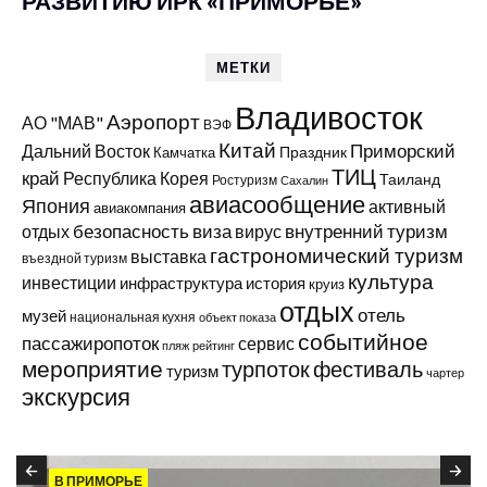
РАЗВИТИЮ ИРК «ПРИМОРЬЕ»
МЕТКИ
Владивосток
Аэропорт
АО "МАВ"
ВЭФ
Китай
Приморский
Дальний Восток
Праздник
Камчатка
ТИЦ
край
Республика Корея
Таиланд
Ростуризм
Сахалин
авиасообщение
Япония
активный
авиакомпания
виза
внутренний туризм
отдых
безопасность
вирус
гастрономический туризм
выставка
въездной туризм
культура
инвестиции
инфраструктура
история
круиз
отдых
отель
музей
национальная кухня
объект показа
событийное
пассажиропоток
сервис
пляж
рейтинг
мероприятие
турпоток
фестиваль
туризм
чартер
экскурсия
В ПРИМОРЬЕ