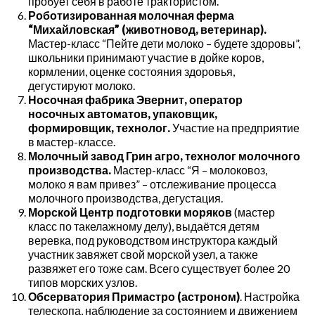
пробует себя в работе трактористом.
Роботизированная молочная ферма
“Михайловская” (животновод, ветеринар).
Мастер-класс “Пейте дети молоко – будете здоровы”,
школьники принимают участие в дойке коров,
кормлении, оценке состояния здоровья,
дегустируют молоко.
Носочная фабрика Эвернит, оператор
носочных автоматов, упаковщик,
формировщик, технолог.
Участие на предприятие
в мастер-классе.
Молочный завод Грин агро, технолог молочного
производства.
Мастер-класс “Я – молоковоз,
молоко я вам привез” – отслеживание процесса
молочного производства, дегустация.
Морской Центр подготовки моряков
(мастер
класс по такелажному делу), выдаётся детям
веревка, под руководством инструктора каждый
участник завяжет свой морской узел, а также
развяжет его тоже сам. Всего существует более 20
типов морских узлов.
Обсерватория Примастро (астроном)
. Настройка
телескопа, наблюдение за состоянием и движением