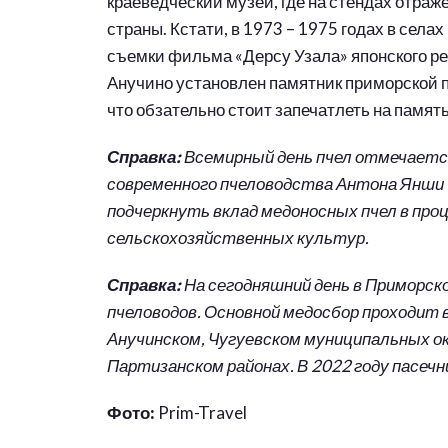
краеведческий музей, где на стендах отраж
страны. Кстати, в 1973 – 1975 годах в сел
съемки фильма «Дерсу Узала» японского ре
Анучино установлен памятник приморской п
что обзательно стоит запечатлеть на память
Справка:
Всемирный день пчел отмечается
современного пчеловодства Антона Янши 2
подчеркнуть вклад медоносных пчел в про
сельскохозяйственных культур.
Справка:
На сегодняшний день в Приморск
пчеловодов. Основной медосбор проходит 
Анучинском, Чугуевском муниципальных ок
Партизанском районах. В 2022 году пасечн
Фото:
Prim-Travel