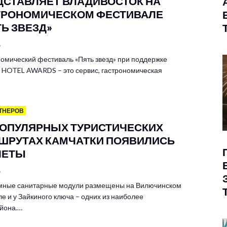
ДСТАВЛЯЕТ ВЛАДИВОСТОК НА
ТРОНОМИЧЕСКОМ ФЕСТИВАЛЕ
ТЬ ЗВЕЗД»
6
омический фестиваль «Пять звезд» при поддержке
HOTEL AWARDS – это сервис, гастрономическая
ТНЕРОВ
ПОПУЛЯРНЫХ ТУРИСТИЧЕСКИХ
ШРУТАХ КАМЧАТКИ ПОЯВИЛИСЬ
ЛЕТЫ
6
мные санитарные модули размещены на Вилючинском
е и у Зайкиного ключа – одних из наиболее
йона.…