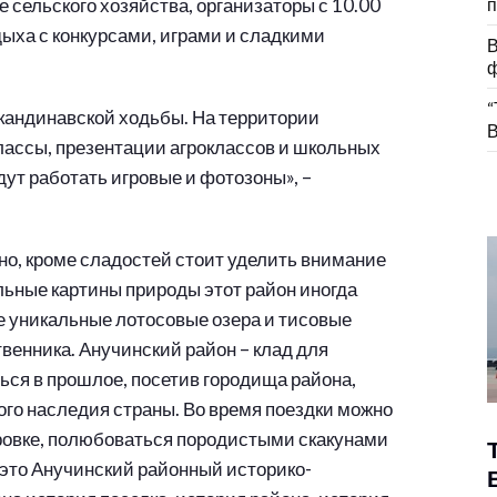
 сельского хозяйства, организаторы с 10.00
п
дыха с конкурсами, играми и сладкими
В
ф
“
скандинавской ходьбы. На территории
В
лассы, презентации агроклассов и школьных
дут работать игровые и фотозоны», –
но, кроме сладостей стоит уделить внимание
льные картины природы этот район иногда
 уникальные лотосовые озера и тисовые
енника. Анучинский район – клад для
ься в прошлое, посетив городища района,
ого наследия страны. Во время поездки можно
ровке, полюбоваться породистыми скакунами
 это Анучинский районный историко-