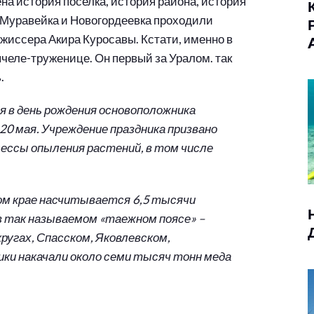
ена история поселка, история района, история
ах Муравейка и Новогордеевка проходили
жиссера Акира Куросавы. Кстати, именно в
челе-труженице. Он первый за Уралом. так
.
 в день рождения основоположника
0 мая. Учреждение праздника призвано
цессы опыления растений, в том числе
ом крае насчитывается 6,5 тысячи
в так называемом «таежном поясе» –
ругах, Спасском, Яковлевском,
ики накачали около семи тысяч тонн меда