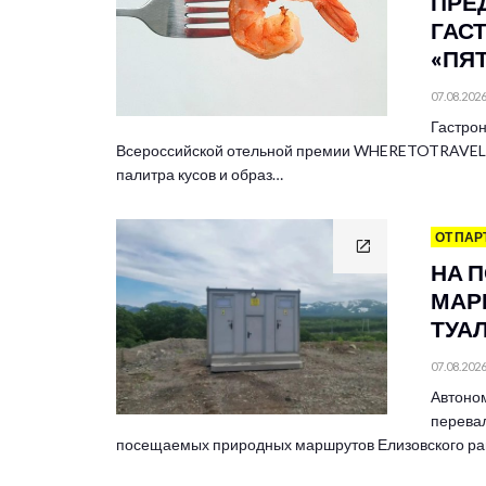
ПРЕ
ГАС
«ПЯ
07.08.202
Гастрон
Всероссийской отельной премии WHERETOTRAVEL 
палитра кусов и образ…
ОТ ПАР
НА 
МАР
ТУА
07.08.202
Автоно
перевал
посещаемых природных маршрутов Елизовского ра