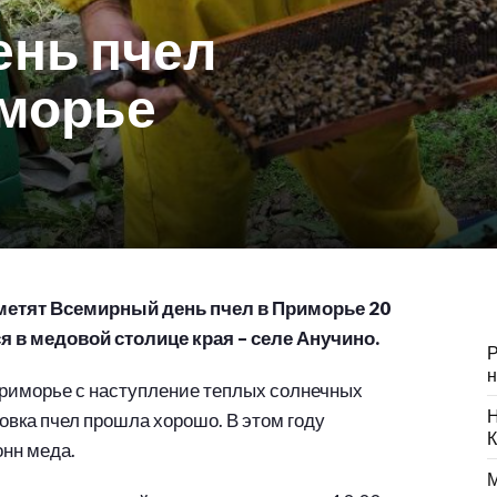
нь пчел
иморье
метят Всемирный день пчел в Приморье 20
 в медовой столице края – селе Анучино.
Р
н
Приморье с наступление теплых солнечных
Н
овка пчел прошла хорошо. В этом году
К
онн меда.
М