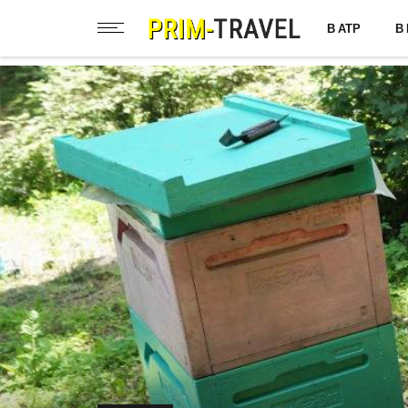
В АТР
В