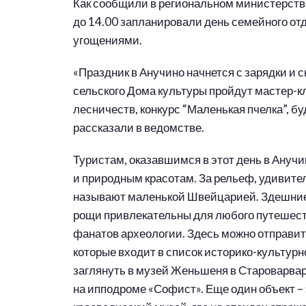
Как сообщили в региональном министерстве
до 14.00 запланировали день семейного от
угощениями.
«Праздник в Анучино начнется с зарядки и 
сельского Дома культуры пройдут мастер-к
лесничеств, конкурс “Маленькая пчелка”, бу
рассказали в ведомстве.
Туристам, оказавшимся в этот день в Анучи
и природным красотам. За рельеф, удивите
называют маленькой Швейцарией. Здешние
рощи привлекательны для любого путешеств
фанатов археологии. Здесь можно отправит
которые входит в список историко-культурн
заглянуть в музей Женьшеня в Староварва
на ипподроме «Софист». Еще один объект –