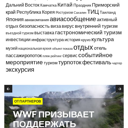
Китай
Приморский
Дальний Восток
Праздник
Камчатка
ТИЦ
край
Республика Корея
Таиланд
Ростуризм
Сахалин
авиасообщение
Япония
активный
авиакомпания
виза
внутренний туризм
отдых
безопасность
вирус
гастрономический туризм
выставка
въездной туризм
культура
инвестиции
инфраструктура
история
круиз
отдых
отель
музей
национальная кухня
объект показа
событийное
пассажиропоток
сервис
пляж
рейтинг
мероприятие
турпоток
фестиваль
туризм
чартер
экскурсия
ОТ ПАРТНЕРОВ
WWF ПРИЗЫВАЕТ
ПОДДЕРЖАТЬ