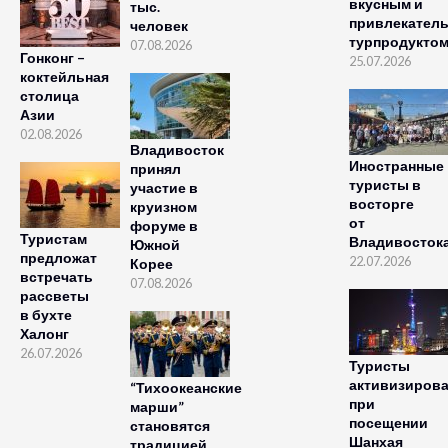
вкусным и
тыс.
привлекател
человек
турпродукто
07.08.2026
Гонконг –
25.07.2026
коктейльная
столица
Азии
02.08.2026
Владивосток
Иностранные
принял
туристы в
участие в
восторге
круизном
от
форуме в
Туристам
Владивосток
Южной
предложат
22.07.2026
Корее
встречать
07.08.2026
рассветы
в бухте
Халонг
26.07.2026
Туристы
активизиров
“Тихоокеанские
при
марши”
посещении
становятся
Шанхая
традицией