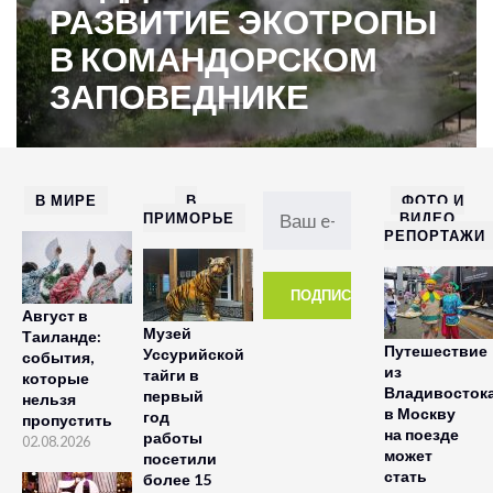
РАЗВИТИЕ ЭКОТРОПЫ
В КОМАНДОРСКОМ
ЗАПОВЕДНИКЕ
В МИРЕ
В
ФОТО И
ПРИМОРЬЕ
ВИДЕО
РЕПОРТАЖИ
Август в
Музей
Таиланде:
Путешествие
Уссурийской
события,
из
тайги в
которые
Владивосток
первый
нельзя
в Москву
год
пропустить
на поезде
работы
02.08.2026
может
посетили
стать
более 15