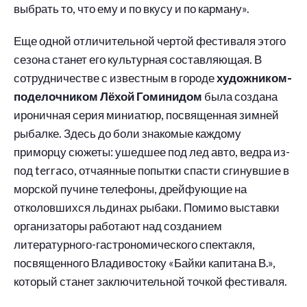
выбрать то, что ему и по вкусу и по карману».
Еще одной отличительной чертой фестиваля этого
сезона станет его культурная составляющая. В
сотрудничестве с известным в городе
художником-
поделочником Лёхой Гоминидом
была создана
ироничная серия миниатюр, посвященная зимней
рыбалке. Здесь до боли знакомые каждому
приморцу сюжеты: ушедшее под лед авто, ведра из-
под terraco, отчаянные попытки спасти сгинувшие в
морской пучине телефоны, дрейфующие на
отколовшихся льдинах рыбаки. Помимо выставки
организаторы работают над созданием
литературного-гастрономического спектакля,
посвященного Владивостоку «Байки капитана В.»,
который станет заключительной точкой фестиваля.