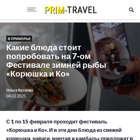
В ПРИМОРЬЕ
Какие блюда стоит
попробовать на 7-ом
Фестивале зимней рыбы
«Корюшка и Ко»
Ольга Кускова
04.02.2025
С 1 по 15 февраля проходит фестиваль
«Корюшка и Ко». И в эти дни блюда из свежей
корюшки, наваги, минтая и камбалы предложат в