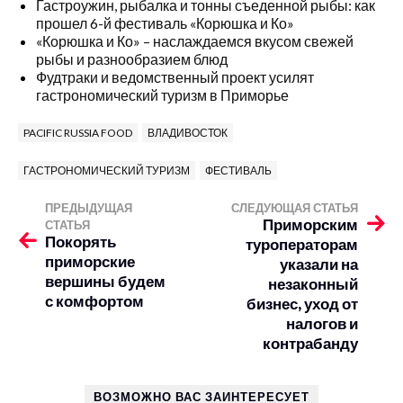
Гастроужин, рыбалка и тонны съеденной рыбы: как
прошел 6-й фестиваль «Корюшка и Ко»
«Корюшка и Ко» – наслаждаемся вкусом свежей
рыбы и разнообразием блюд
Фудтраки и ведомственный проект усилят
гастрономический туризм в Приморье
PACIFIC RUSSIA FOOD
ВЛАДИВОСТОК
ГАСТРОНОМИЧЕСКИЙ ТУРИЗМ
ФЕСТИВАЛЬ
ПРЕДЫДУЩАЯ
СЛЕДУЮЩАЯ СТАТЬЯ
Приморским
СТАТЬЯ
Покорять
туроператорам
приморские
указали на
вершины будем
незаконный
с комфортом
бизнес, уход от
налогов и
контрабанду
ВОЗМОЖНО ВАС ЗАИНТЕРЕСУЕТ