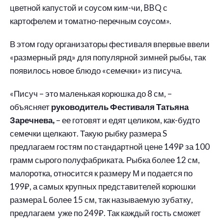
цветной капустой и соусом ким-чи, BBQ с
картофелем и томатно-перечным соусом».
В этом году организаторы фестиваля впервые ввели
«размерный ряд» для популярной зимней рыбы, так
появилось новое блюдо «семечки» из писуча.
«Писуч – это маленькая корюшка до 8 см, –
объясняет
руководитель Фестиваля Татьяна
Заречнева,
– ее готовят и едят целиком, как-будто
семечки щелкают. Такую рыбку размера S
предлагаем гостям по стандартной цене 149₽ за 100
грамм сырого полуфабриката. Рыбка более 12 см,
малоротка, относится к размеру М и подается по
199₽, а самых крупных представителей корюшки
размера L более 15 см, так называемую зубатку,
предлагаем уже по 249₽. Так каждый гость сможет