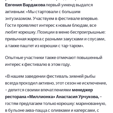
Евгения Вардакова
первый уикенд выдался
активным: «Мы стартовали с большим
энтузиазмом. Участвуем в фестивале впервые.
Гости проявляют интерес к новым блюдам, все
любят корюшку. Позиции в меню беспроигрышные:
привычная жареха с разными закусками и соусами,
а также паштет из корюшки с тар-таром».
Опытные участники также отмечают повышенный
интерес к фестивалю в этом году.
«В нашем заведении фестиваль зимней рыбы
всегда проходил активно, этот сезон не исключение,
– делится своими впечатлениями
менеджер
ресторана «Миллионка» Анастасия Урчукова,
–
гостям предлагаем только корюшку: маринованную,
в бульоне аква-пацца с оливками и каперсами, с