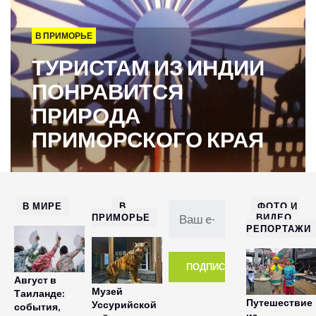
В ПРИМОРЬЕ
ТУРИСТАМ ИЗ ИНДИИ
ПОНРАВИТСЯ
ПРИРОДА
ПРИМОРСКОГО КРАЯ
В МИРЕ
В
ФОТО И
ПРИМОРЬЕ
ВИДЕО
РЕПОРТАЖИ
Август в
Музей
Таиланде:
Путешествие
Уссурийской
события,
из