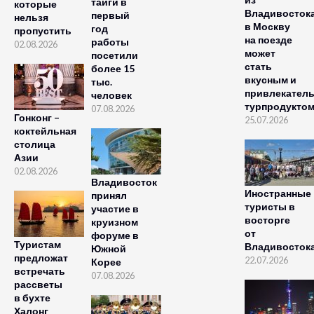
тайги в
которые
Владивосток
первый
нельзя
в Москву
год
пропустить
на поезде
работы
02.08.2026
может
посетили
стать
более 15
вкусным и
тыс.
привлекател
человек
турпродукто
07.08.2026
Гонконг –
25.07.2026
коктейльная
столица
Азии
02.08.2026
Владивосток
Иностранные
принял
туристы в
участие в
восторге
круизном
от
форуме в
Туристам
Владивосток
Южной
предложат
22.07.2026
Корее
встречать
07.08.2026
рассветы
в бухте
Халонг