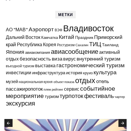
МЕТКИ
Владивосток
Аэропорт
АО "МАВ"
ВЭФ
Китай
Приморский
Дальний Восток
Праздник
Камчатка
ТИЦ
край
Республика Корея
Таиланд
Ростуризм
Сахалин
авиасообщение
Япония
активный
авиакомпания
виза
внутренний туризм
отдых
безопасность
вирус
гастрономический туризм
выставка
въездной туризм
культура
инвестиции
инфраструктура
история
круиз
отдых
отель
музей
национальная кухня
объект показа
событийное
пассажиропоток
сервис
пляж
рейтинг
мероприятие
турпоток
фестиваль
туризм
чартер
экскурсия