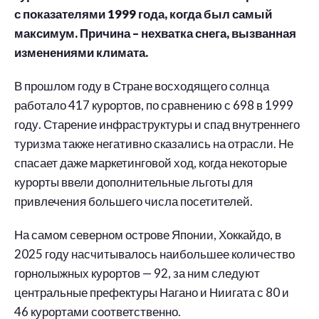
с показателями 1999 года, когда был самый
максимум. Причина – нехватка снега, вызванная
изменениями климата.
В прошлом году в Стране восходящего солнца
работало 417 курортов, по сравнению с 698 в 1999
году. Старение инфраструктуры и спад внутреннего
туризма также негативно сказались на отрасли. Не
спасает даже маркетинговой ход, когда некоторые
курорты ввели дополнительные льготы для
привлечения большего числа посетителей.
На самом северном острове Японии, Хоккайдо, в
2025 году насчитывалось наибольшее количество
горнолыжных курортов — 92, за ним следуют
центральные префектуры Нагано и Ниигата с 80 и
46 курортами соответственно.