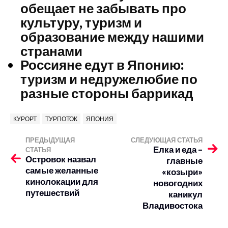
обещает не забывать про
культуру, туризм и
образование между нашими
странами
Россияне едут в Японию:
туризм и недружелюбие по
разные стороны баррикад
КУРОРТ
ТУРПОТОК
ЯПОНИЯ
ПРЕДЫДУЩАЯ
СЛЕДУЮЩАЯ СТАТЬЯ
Елка и еда –
СТАТЬЯ
Островок назвал
главные
самые желанные
«козыри»
кинолокации для
новогодних
путешествий
каникул
Владивостока