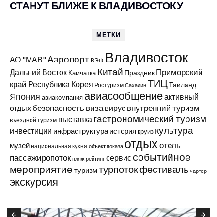
СТАНУТ БЛИЖЕ К ВЛАДИВОСТОКУ
МЕТКИ
Владивосток
Аэропорт
АО "МАВ"
ВЭФ
Китай
Приморский
Дальний Восток
Праздник
Камчатка
ТИЦ
край
Республика Корея
Таиланд
Ростуризм
Сахалин
авиасообщение
Япония
активный
авиакомпания
виза
внутренний туризм
отдых
безопасность
вирус
гастрономический туризм
выставка
въездной туризм
культура
инвестиции
инфраструктура
история
круиз
отдых
отель
музей
национальная кухня
объект показа
событийное
пассажиропоток
сервис
пляж
рейтинг
мероприятие
турпоток
фестиваль
туризм
чартер
экскурсия