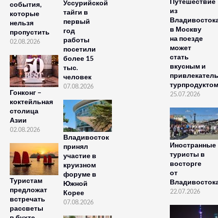
Путешествие
Уссурийской
события,
из
тайги в
которые
Владивосток
первый
нельзя
в Москву
год
пропустить
на поезде
работы
02.08.2026
может
посетили
стать
более 15
вкусным и
тыс.
привлекател
человек
турпродукто
07.08.2026
Гонконг –
25.07.2026
коктейльная
столица
Азии
02.08.2026
Владивосток
Иностранные
принял
туристы в
участие в
восторге
круизном
от
форуме в
Туристам
Владивосток
Южной
предложат
22.07.2026
Корее
встречать
07.08.2026
рассветы
в бухте