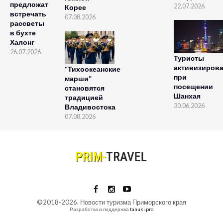
предложат
22.07.2026
Корее
встречать
07.08.2026
рассветы
в бухте
Халонг
26.07.2026
Туристы
активизиров
“Тихоокеанские
при
марши”
посещении
становятся
Шанхая
традицией
30.06.2026
Владивостока
07.08.2026
©2018-2026. Новости туризма Приморского края
Разработка и поддержка
tanuki.pro