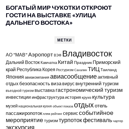
БОГАТЫЙ МИР ЧУКОТКИ ОТКРОЮТ
ГОСТИ НА ВЫСТАВКЕ «УЛИЦА
ДАЛЬНЕГО ВОСТОКА»
МЕТКИ
Владивосток
Аэропорт
АО "МАВ"
ВЭФ
Китай
Приморский
Дальний Восток
Праздник
Камчатка
ТИЦ
край
Республика Корея
Таиланд
Ростуризм
Сахалин
авиасообщение
Япония
активный
авиакомпания
виза
внутренний туризм
отдых
безопасность
вирус
гастрономический туризм
выставка
въездной туризм
культура
инвестиции
инфраструктура
история
круиз
отдых
отель
музей
национальная кухня
объект показа
событийное
пассажиропоток
сервис
пляж
рейтинг
мероприятие
турпоток
фестиваль
туризм
чартер
экскурсия