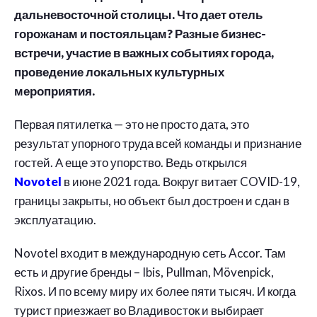
дальневосточной столицы. Что дает отель
горожанам и постояльцам? Разные бизнес-
встречи, участие в важных событиях города,
проведение локальных культурных
мероприятия.
Первая пятилетка — это не просто дата, это
результат упорного труда всей команды и признание
гостей. А еще это упорство. Ведь открылся
Novotel
в июне 2021 года. Вокруг витает COVID-19,
границы закрыты, но объект был достроен и сдан в
эксплуатацию.
Novotel входит в международную сеть Accor. Там
есть и другие бренды – Ibis, Pullman, Mövenpick,
Rixos. И по всему миру их более пяти тысяч. И когда
турист приезжает во Владивосток и выбирает