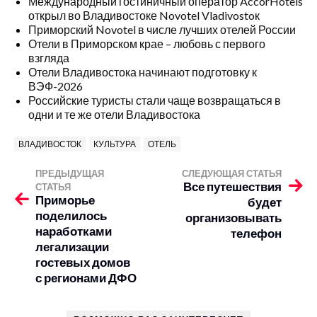
Международный гостиничный оператор AccorHotels
открыл во Владивостоке Novotel Vladivostoк
Приморский Novotel в числе лучших отелей России
Отели в Приморском крае – любовь с первого
взгляда
Отели Владивостока начинают подготовку к
ВЭФ-2026
Российские туристы стали чаще возвращаться в
одни и те же отели Владивостока
ВЛАДИВОСТОК
КУЛЬТУРА
ОТЕЛЬ
ПРЕДЫДУЩАЯ
СЛЕДУЮЩАЯ СТАТЬЯ
Все путешествия
СТАТЬЯ
Приморье
будет
поделилось
организовывать
наработками
телефон
легализации
гостевых домов
с регионами ДФО