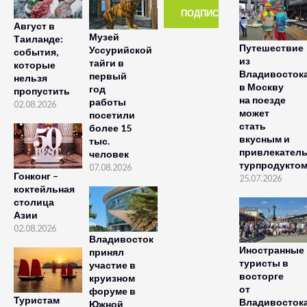
Август в
Музей
Таиланде:
Путешествие
Уссурийской
события,
из
тайги в
которые
Владивосток
первый
нельзя
в Москву
год
пропустить
на поезде
работы
02.08.2026
может
посетили
стать
более 15
вкусным и
тыс.
привлекател
человек
турпродукто
07.08.2026
Гонконг –
25.07.2026
коктейльная
столица
Азии
02.08.2026
Владивосток
Иностранные
принял
туристы в
участие в
восторге
круизном
от
форуме в
Туристам
Владивосток
Южной