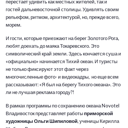
перестает удивить как местных жителей, так и
гостей дальневосточной столицы. Удивлять своим
рельефом, ритмом, архитектурой, но, прежде всего,
морем.
И гости, которые приезжают на берег Золотого Рога,
любят доехать до маяка Токаревского. Это
символический край земли. Здесь кончается суша и
«официально» начинается Тихий океан. И туристы
не только фиксируют этот факт через
многочисленные фото- и видеокадры, но еще всем
рассказывают: «Я был на берегу Тихого океана». Это
ли не лучшая реклама городу?!
В рамках программы по сохранению океана Novotel
Владивосток представляет работы
приморской
художницы Ольги Шипиловой
, ученицы Кирилла