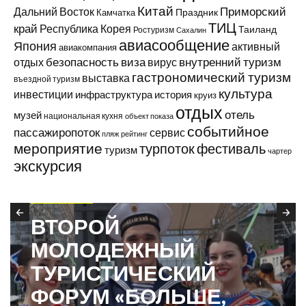
Китай
Приморский
Дальний Восток
Праздник
Камчатка
ТИЦ
край
Республика Корея
Таиланд
Ростуризм
Сахалин
авиасообщение
Япония
активный
авиакомпания
виза
внутренний туризм
отдых
безопасность
вирус
гастрономический туризм
выставка
въездной туризм
культура
инвестиции
инфраструктура
история
круиз
отдых
отель
музей
национальная кухня
объект показа
событийное
пассажиропоток
сервис
пляж
рейтинг
мероприятие
турпоток
фестиваль
туризм
чартер
экскурсия
В ПРИМОРЬЕ
ВТОРОЙ
МОЛОДЕЖНЫЙ
ТУРИСТИЧЕСКИЙ
ФОРУМ «БОЛЬШЕ,