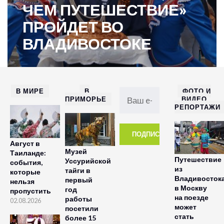
ЧЕМ ПУТЕШЕСТВИЕ»
ПРОЙДЕТ ВО
ВЛАДИВОСТОКЕ
В МИРЕ
В
ФОТО И
ПРИМОРЬЕ
ВИДЕО
РЕПОРТАЖИ
Август в
Музей
Таиланде:
Путешествие
Уссурийской
события,
из
тайги в
которые
Владивосток
первый
нельзя
в Москву
год
пропустить
на поезде
работы
02.08.2026
может
посетили
стать
более 15