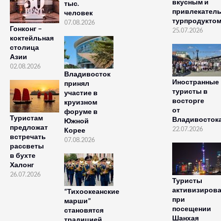
вкусным и
тыс.
привлекател
человек
турпродукто
07.08.2026
Гонконг –
25.07.2026
коктейльная
столица
Азии
02.08.2026
Владивосток
Иностранные
принял
туристы в
участие в
восторге
круизном
от
форуме в
Туристам
Владивосток
Южной
предложат
22.07.2026
Корее
встречать
07.08.2026
рассветы
в бухте
Халонг
26.07.2026
Туристы
активизиров
“Тихоокеанские
при
марши”
посещении
становятся
Шанхая
традицией