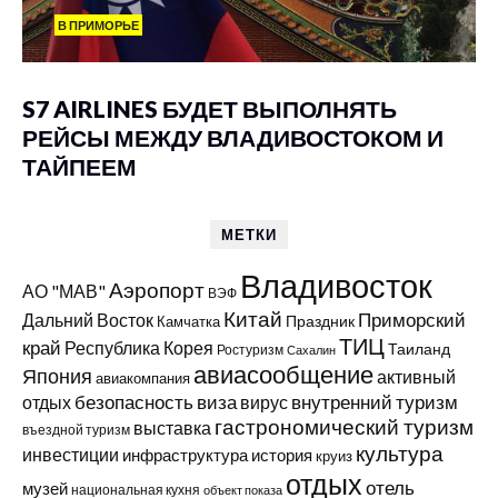
В ПРИМОРЬЕ
S7 AIRLINES БУДЕТ ВЫПОЛНЯТЬ
РЕЙСЫ МЕЖДУ ВЛАДИВОСТОКОМ И
ТАЙПЕЕМ
МЕТКИ
Владивосток
Аэропорт
АО "МАВ"
ВЭФ
Китай
Приморский
Дальний Восток
Праздник
Камчатка
ТИЦ
край
Республика Корея
Таиланд
Ростуризм
Сахалин
авиасообщение
Япония
активный
авиакомпания
виза
внутренний туризм
отдых
безопасность
вирус
гастрономический туризм
выставка
въездной туризм
культура
инвестиции
инфраструктура
история
круиз
отдых
отель
музей
национальная кухня
объект показа