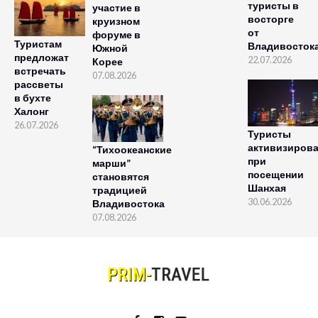
туристы в
участие в
восторге
круизном
от
форуме в
Туристам
Владивосток
Южной
предложат
22.07.2026
Корее
встречать
07.08.2026
рассветы
в бухте
Халонг
26.07.2026
Туристы
активизиров
“Тихоокеанские
при
марши”
посещении
становятся
Шанхая
традицией
30.06.2026
Владивостока
07.08.2026