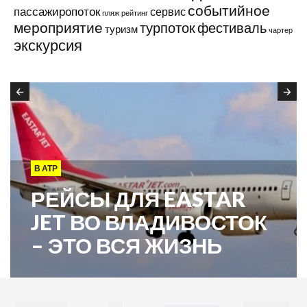
событийное
пассажиропоток
сервис
пляж
рейтинг
мероприятие
турпоток
фестиваль
туризм
чартер
экскурсия
В АТР
РЕЙСЫ ДЛЯ EASTAR
JET ВО ВЛАДИВОСТОК
– ЭТО ВСЯ ЖИЗНЬ