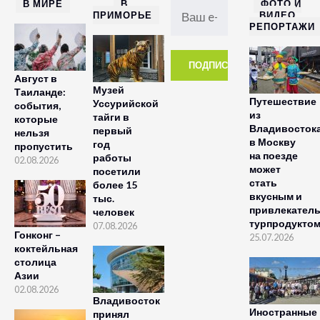
В МИРЕ
В
ФОТО И
ПРИМОРЬЕ
ВИДЕО
РЕПОРТАЖИ
Август в
Музей
Таиланде:
Путешествие
Уссурийской
события,
из
тайги в
которые
Владивосток
первый
нельзя
в Москву
год
пропустить
на поезде
работы
02.08.2026
может
посетили
стать
более 15
вкусным и
тыс.
привлекател
человек
турпродукто
07.08.2026
Гонконг –
25.07.2026
коктейльная
столица
Азии
02.08.2026
Владивосток
Иностранные
принял