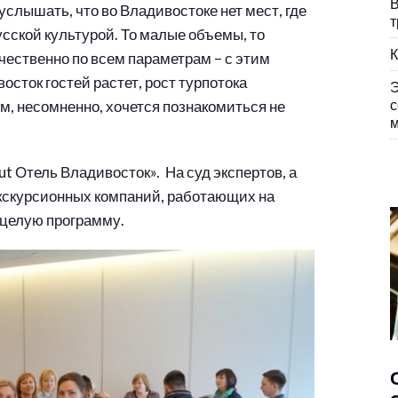
В
слышать, что во Владивостоке нет мест, где
т
сской культурой. То малые объемы, то
К
ачественно по всем параметрам – с этим
сток гостей растет, рост турпотока
Э
с
м, несомненно, хочется познакомиться не
м
t Отель Владивосток». На суд экспертов, а
экскурсионных компаний, работающих на
 целую программу.