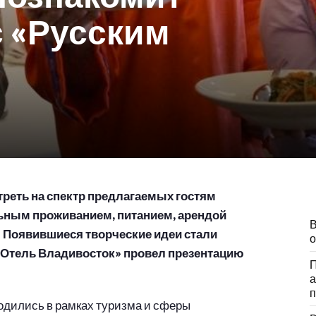
с «Русским
реть на спектр предлагаемых гостям
льным проживанием, питанием, арендой
В
 Появившиеся творческие идеи стали
о
 Отель Владивосток» провел презентацию
П
а
п
одились в рамках туризма и сферы