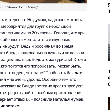
й” (Фото: Prim-Travel)
ть интересно. Но думаю, надо рассмотреть
 мероприятия для групп с небольшой
ллективами по 20 человек. Говорят, что при
собенности менталитета и вкусовых
ь не будут. Ведь и россиянам во время
ают блюда национальных кухонь и не все они
т зацикливаться. Ведь это же туристы! Кто-то
 кто-то готов его попробовать. Может быть,
ого-то ведущего в зале? Пробовать блюда и
ия – не очень удобно. Особенно тем, кто
риезжают во Владивосток не просто пробуют
ются рецептурой, способами приготовления.
вариант отдыха», – пояснила
Наталья Чумак,
дивостоке.