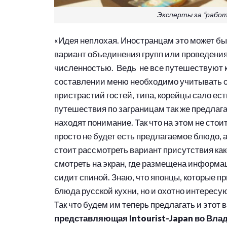
Эксперты за “работо
«Идея неплохая. Иностранцам это может бы
вариант объединения групп или проведения
численностью. Ведь не все путешествуют ко
составлении меню необходимо учитывать о
пристрастий гостей, типа, корейцы сало ест
путешествия по заграницам так же предлаг
находят понимание. Так что на этом не стои
просто не будет есть предлагаемое блюдо, а
стоит рассмотреть вариант присутствия как
смотреть на экран, где размещена информац
сидит спиной. Знаю, что японцы, которые п
блюда русской кухни, но и охотно интересу
Так что будем им теперь предлагать и этот 
представляющая Intourist-Japan во Вла