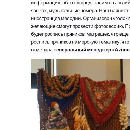
информацию об этом представим на английс
языках, музыкальные номера. Наш баянист
иностранцев мелодии. Организован уголок в
желающие смогут провести фотосессию. Пре
будет роспись пряников-матрешек, что еще 
роспись пряников на морскую тематику, что
отметила
генеральный менеджер «Azimut