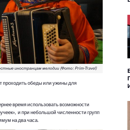
стные иностранцам мелодии (Фото: Prim-Travel)
ут проходить обеды или ужины для
чернее время использовать возможности
«ручеек», и при небольшой численности групп
мум на два часа.