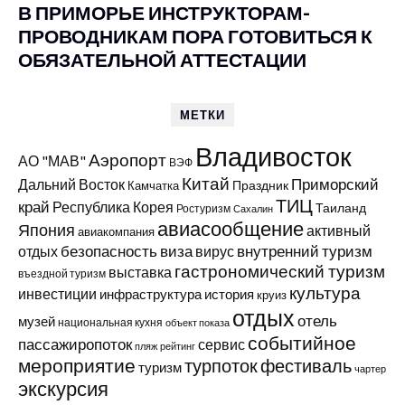
В ПРИМОРЬЕ ИНСТРУКТОРАМ-
ПРОВОДНИКАМ ПОРА ГОТОВИТЬСЯ К
ОБЯЗАТЕЛЬНОЙ АТТЕСТАЦИИ
МЕТКИ
Владивосток
Аэропорт
АО "МАВ"
ВЭФ
Китай
Приморский
Дальний Восток
Праздник
Камчатка
ТИЦ
край
Республика Корея
Таиланд
Ростуризм
Сахалин
авиасообщение
Япония
активный
авиакомпания
виза
внутренний туризм
отдых
безопасность
вирус
гастрономический туризм
выставка
въездной туризм
культура
инвестиции
инфраструктура
история
круиз
отдых
отель
музей
национальная кухня
объект показа
событийное
пассажиропоток
сервис
пляж
рейтинг
мероприятие
турпоток
фестиваль
туризм
чартер
экскурсия