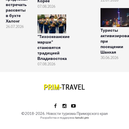
22.07.2026
Корее
встречать
07.08.2026
рассветы
в бухте
Халонг
26.07.2026
Туристы
активизиров
“Тихоокеанские
при
марши”
посещении
становятся
Шанхая
традицией
30.06.2026
Владивостока
07.08.2026
©2018-2026. Новости туризма Приморского края
Разработка и поддержка
tanuki.pro