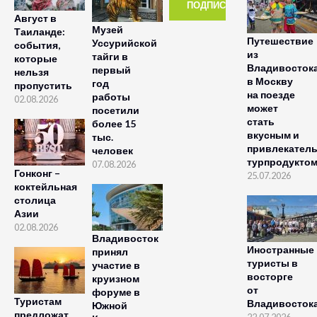
Август в
Музей
Таиланде:
Путешествие
Уссурийской
события,
из
тайги в
которые
Владивосток
первый
нельзя
в Москву
год
пропустить
на поезде
работы
02.08.2026
может
посетили
стать
более 15
вкусным и
тыс.
привлекател
человек
турпродукто
07.08.2026
Гонконг –
25.07.2026
коктейльная
столица
Азии
02.08.2026
Владивосток
Иностранные
принял
туристы в
участие в
восторге
круизном
от
форуме в
Туристам
Владивосток
Южной
предложат