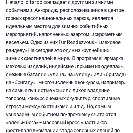
Начало Iditarod совпадает с другими зимними
событиями. Анкоридж, расположившийся в центре
горных красот национальных парков, является
идеальным местом для зимних событийных
мероприятий, наполненных азартом, искрометным
весельем. Одно из них Fur Rendezvous – «меховое
рандеву» На сегодня это один из крупнейших
зимних фестивалей в мире. В программе: ярмарка
меховых изделий, индейские «прыжки на одеялах»,
снежные баталии «улица» на «улицу» или «бригада»
на «бригаду», многочисленные конкурсы, например,
на самые пушистые усы или лихое владение
топором, конкурс снежных скульптур, спортивные
страсти между охотниками и и т.д. Но, самым
узнаваемым событием по-прежнему считаются
«оленьи бега» – массовый кросс участников
фестиваля в компании стада северных оленей по