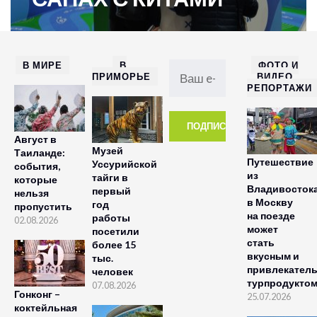
В МИРЕ
В
ФОТО И
ПРИМОРЬЕ
ВИДЕО
РЕПОРТАЖИ
Август в
Музей
Таиланде:
Путешествие
Уссурийской
события,
из
тайги в
которые
Владивосток
первый
нельзя
в Москву
год
пропустить
на поезде
работы
02.08.2026
может
посетили
стать
более 15
вкусным и
тыс.
привлекател
человек
турпродукто
07.08.2026
Гонконг –
25.07.2026
коктейльная