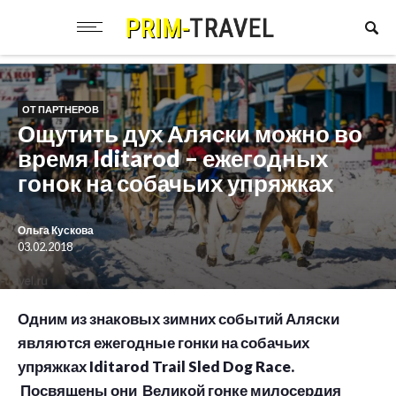
ОТ ПАРТНЕРОВ
Ощутить дух Аляски можно во
время Iditarod – ежегодных
гонок на собачьих упряжках
Ольга Кускова
03.02.2018
Одним из знаковых зимних событий Аляски
являются ежегодные гонки на собачьих
упряжках Iditarod Trail Sled Dog Race.
Посвящены они Великой гонке милосердия