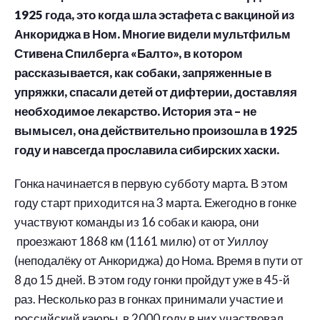
1925 года, это когда шла эстафета с вакциной из
Анкориджа в Ном. Многие видели мультфильм
Стивена Спилберга «Балто», в котором
рассказывается, как собаки, запряженные в
упряжки, спасали детей от дифтерии, доставляя
необходимое лекарство. История эта – не
вымысел, она действительно произошла в 1925
году и навсегда прославила сибирских хаски.
Гонка начинается в первую субботу марта. В этом
году старт приходится на 3 марта. Ежегодно в гонке
участвуют команды из 16 собак и каюра, они
проезжают 1868 км (1161 милю) от от Уиллоу
(неподалёку от Анкориджа) до Нома. Время в пути от
8 до 15 дней. В этом году гонки пройдут уже в 45-й
раз. Несколько раз в гонках принимали участие и
российский каюры, в 2000 году в них участвовал