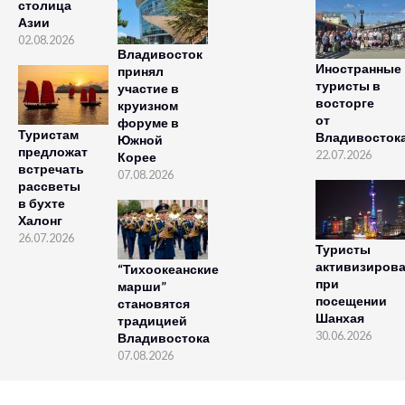
столица
Азии
02.08.2026
Владивосток
Иностранные
принял
туристы в
участие в
восторге
круизном
от
форуме в
Туристам
Владивосток
Южной
предложат
22.07.2026
Корее
встречать
07.08.2026
рассветы
в бухте
Халонг
26.07.2026
Туристы
активизиров
“Тихоокеанские
при
марши”
посещении
становятся
Шанхая
традицией
30.06.2026
Владивостока
07.08.2026