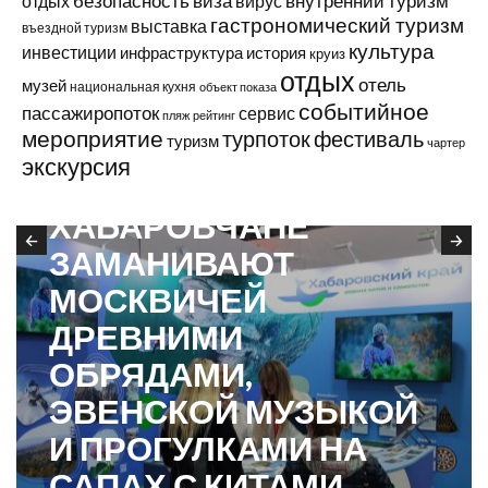
виза
внутренний туризм
отдых
безопасность
вирус
гастрономический туризм
выставка
въездной туризм
культура
инвестиции
инфраструктура
история
круиз
отдых
отель
музей
национальная кухня
объект показа
событийное
пассажиропоток
сервис
пляж
рейтинг
мероприятие
турпоток
фестиваль
туризм
чартер
экскурсия
ОТ ПАРТНЕРОВ
ХАБАРОВЧАНЕ
ЗАМАНИВАЮТ
МОСКВИЧЕЙ
ДРЕВНИМИ
ОБРЯДАМИ,
ЭВЕНСКОЙ МУЗЫКОЙ
И ПРОГУЛКАМИ НА
САПАХ С КИТАМИ