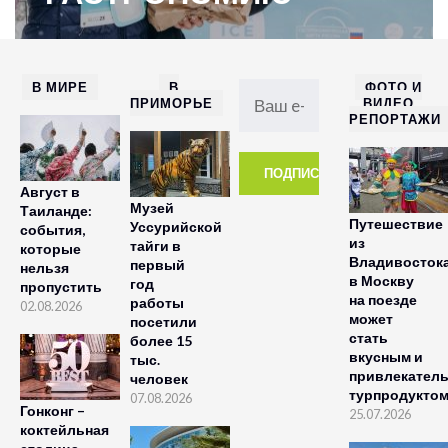
В МИРЕ
В
ФОТО И
ПРИМОРЬЕ
ВИДЕО
РЕПОРТАЖИ
Август в
Музей
Таиланде:
Путешествие
Уссурийской
события,
из
тайги в
которые
Владивосток
первый
нельзя
в Москву
год
пропустить
на поезде
работы
02.08.2026
может
посетили
стать
более 15
вкусным и
тыс.
привлекател
человек
турпродукто
07.08.2026
Гонконг –
25.07.2026
коктейльная