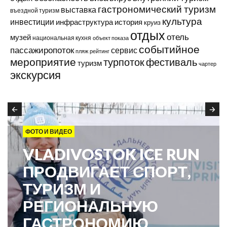
гастрономический туризм
выставка
въездной туризм
культура
инвестиции
инфраструктура
история
круиз
отдых
отель
музей
национальная кухня
объект показа
событийное
пассажиропоток
сервис
пляж
рейтинг
мероприятие
турпоток
фестиваль
туризм
чартер
экскурсия
ФОТО И ВИДЕО
VLADIVOSTOK ICE RUN
ПРОДВИГАЕТ СПОРТ,
ТУРИЗМ И
РЕГИОНАЛЬНУЮ
ГАСТРОНОМИЮ