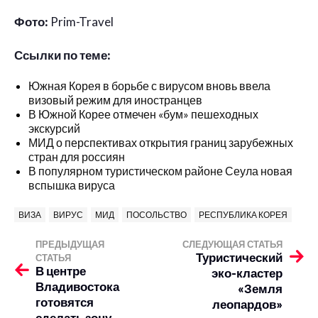
Фото:
Prim-Travel
Ссылки по теме:
Южная Корея в борьбе с вирусом вновь ввела
визовый режим для иностранцев
В Южной Корее отмечен «бум» пешеходных
экскурсий
МИД о перспективах открытия границ зарубежных
стран для россиян
В популярном туристическом районе Сеула новая
вспышка вируса
ВИЗА
ВИРУС
МИД
ПОСОЛЬСТВО
РЕСПУБЛИКА КОРЕЯ
ПРЕДЫДУЩАЯ
СЛЕДУЮЩАЯ СТАТЬЯ
Туристический
СТАТЬЯ
В центре
эко-кластер
Владивостока
«Земля
готовятся
леопардов»
сделать зону