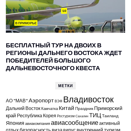
10
В ПРИМОРЬЕ
БЕСПЛАТНЫЙ ТУР НА ДВОИХ В
РЕГИОНЫ ДАЛЬНЕГО ВОСТОКА ЖДЕТ
ПОБЕДИТЕЛЕЙ БОЛЬШОГО
ДАЛЬНЕВОСТОЧНОГО КВЕСТА
МЕТКИ
Владивосток
Аэропорт
АО "МАВ"
ВЭФ
Китай
Приморский
Дальний Восток
Праздник
Камчатка
ТИЦ
край
Республика Корея
Таиланд
Ростуризм
Сахалин
авиасообщение
Япония
активный
авиакомпания
виза
внутренний туризм
отдых
безопасность
вирус