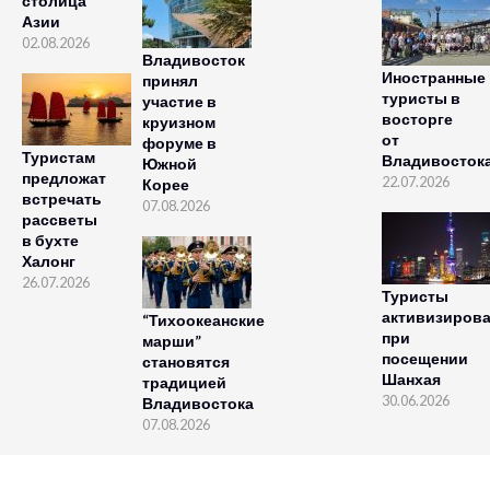
столица
Азии
02.08.2026
Владивосток
Иностранные
принял
туристы в
участие в
восторге
круизном
от
форуме в
Туристам
Владивосток
Южной
предложат
22.07.2026
Корее
встречать
07.08.2026
рассветы
в бухте
Халонг
26.07.2026
Туристы
активизиров
“Тихоокеанские
при
марши”
посещении
становятся
Шанхая
традицией
30.06.2026
Владивостока
07.08.2026