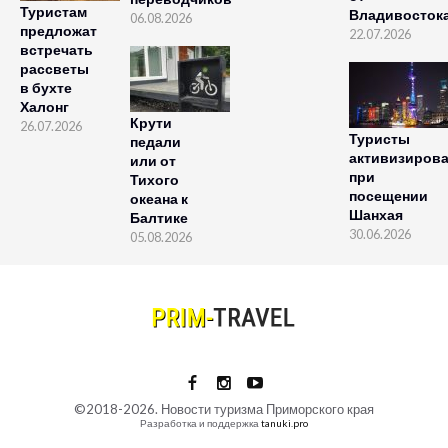
Туристам
Владивосток
06.08.2026
предложат
22.07.2026
встречать
рассветы
в бухте
Халонг
Крути
26.07.2026
Туристы
педали
активизиров
или от
при
Тихого
посещении
океана к
Шанхая
Балтике
30.06.2026
05.08.2026
©2018-2026. Новости туризма Приморского края
Разработка и поддержка
tanuki.pro