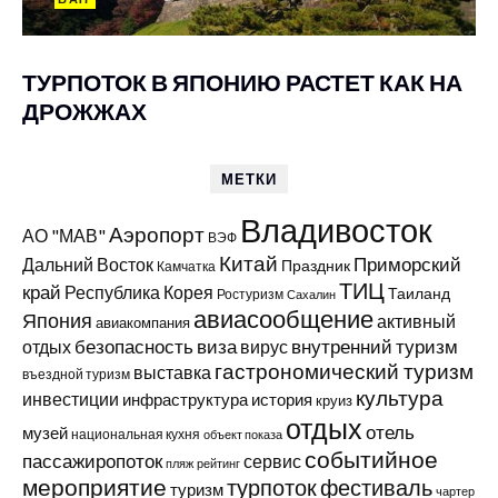
ТУРПОТОК В ЯПОНИЮ РАСТЕТ КАК НА
ДРОЖЖАХ
МЕТКИ
Владивосток
Аэропорт
АО "МАВ"
ВЭФ
Китай
Приморский
Дальний Восток
Праздник
Камчатка
ТИЦ
край
Республика Корея
Таиланд
Ростуризм
Сахалин
авиасообщение
Япония
активный
авиакомпания
виза
внутренний туризм
отдых
безопасность
вирус
гастрономический туризм
выставка
въездной туризм
культура
инвестиции
инфраструктура
история
круиз
отдых
отель
музей
национальная кухня
объект показа
событийное
пассажиропоток
сервис
пляж
рейтинг
мероприятие
турпоток
фестиваль
туризм
чартер