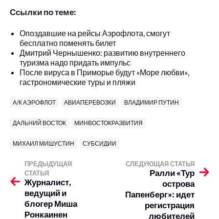
Ссылки по теме:
Опоздавшие на рейсы Аэрофлота, смогут
бесплатно поменять билет
Дмитрий Чернышенко: развитию внутреннего
туризма надо придать импульс
После вируса в Приморье будут «Море любви»,
гастрономические туры и пляжи
А/К АЭРОФЛОТ
АВИАПЕРЕВОЗКИ
ВЛАДИМИР ПУТИН
ДАЛЬНИЙ ВОСТОК
МИНВОСТОКРАЗВИТИЯ
МИХАИЛ МИШУСТИН
СУБСИДИИ
ПРЕДЫДУЩАЯ
СЛЕДУЮЩАЯ СТАТЬЯ
Ралли «Тур
СТАТЬЯ
Журналист,
острова
ведущий и
Папенберг»: идет
блогер Миша
регистрация
Ронкаинен
любителей