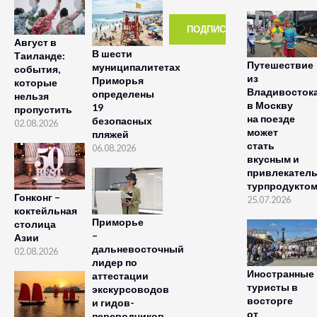
Август в
В шести
Таиланде:
Путешествие
муниципалитетах
события,
из
Приморья
которые
Владивосток
определены
нельзя
в Москву
19
пропустить
на поезде
безопасных
02.08.2026
может
пляжей
стать
06.08.2026
вкусным и
привлекател
турпродукто
Гонконг –
25.07.2026
коктейльная
Приморье
столица
–
Азии
дальневосточный
02.08.2026
лидер по
Иностранные
аттестации
туристы в
экскурсоводов
восторге
и гидов-
от
переводчиков