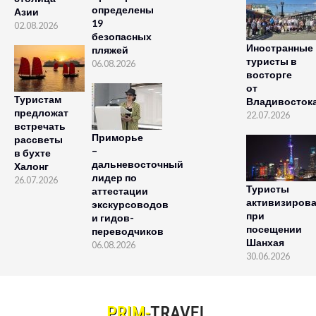
определены
Азии
19
02.08.2026
безопасных
Иностранные
пляжей
туристы в
06.08.2026
восторге
от
Туристам
Владивосток
предложат
22.07.2026
встречать
Приморье
рассветы
–
в бухте
дальневосточный
Халонг
лидер по
26.07.2026
Туристы
аттестации
активизиров
экскурсоводов
при
и гидов-
посещении
переводчиков
Шанхая
06.08.2026
30.06.2026