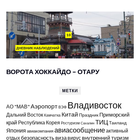
10
ДНЕВНИК НАБЛЮДЕНИЙ
ВОРОТА ХОККАЙДО – ОТАРУ
МЕТКИ
Владивосток
Аэропорт
АО "МАВ"
ВЭФ
Китай
Приморский
Дальний Восток
Праздник
Камчатка
ТИЦ
край
Республика Корея
Таиланд
Ростуризм
Сахалин
авиасообщение
Япония
активный
авиакомпания
виза
внутренний туризм
отдых
безопасность
вирус