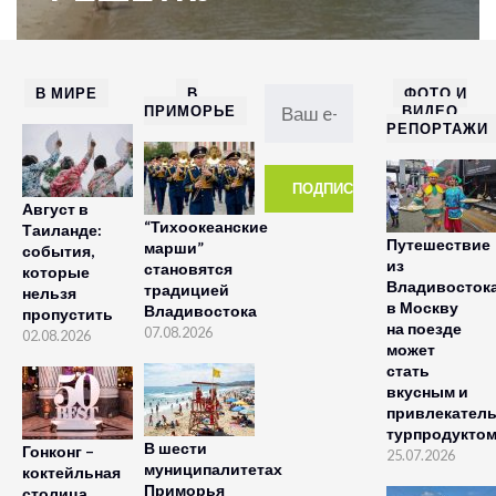
В МИРЕ
В
ФОТО И
ПРИМОРЬЕ
ВИДЕО
РЕПОРТАЖИ
Август в
“Тихоокеанские
Таиланде:
Путешествие
марши”
события,
из
становятся
которые
Владивосток
традицией
нельзя
в Москву
Владивостока
пропустить
на поезде
07.08.2026
02.08.2026
может
стать
вкусным и
привлекател
турпродукто
В шести
Гонконг –
25.07.2026
муниципалитетах
коктейльная
Приморья
столица