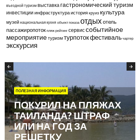
гастрономический туризм
выставка
въездной туризм
культура
инвестиции
инфраструктура
история
круиз
отдых
отель
музей
национальная кухня
объект показа
событийное
пассажиропоток
сервис
пляж
рейтинг
мероприятие
турпоток
фестиваль
туризм
чартер
экскурсия
ПОЛЕЗНАЯ ИНФОРМАЦИЯ
ПОКУРИЛ НА ПЛЯЖАХ
ТАИЛАНДА? ШТРАФ
ИЛИ НА ГОД ЗА
РЕШЕТКУ