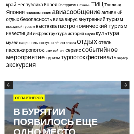
ТИЦ
край
Республика Корея
Таиланд
Ростуризм
Сахалин
авиасообщение
Япония
активный
авиакомпания
виза
внутренний туризм
отдых
безопасность
вирус
гастрономический туризм
выставка
въездной туризм
культура
инвестиции
инфраструктура
история
круиз
отдых
отель
музей
национальная кухня
объект показа
событийное
пассажиропоток
сервис
пляж
рейтинг
мероприятие
турпоток
фестиваль
туризм
чартер
экскурсия
ОТ ПАРТНЕРОВ
В БУРЯТИИ
ПОЯВИЛОСЬ ЕЩЕ
ОДНО МЕСТО