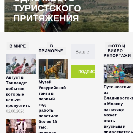
ТУРИСТСКОГО
ПРИТЯЖЕНИЯ
В МИРЕ
В
ФОТО И
ПРИМОРЬЕ
ВИДЕО
РЕПОРТАЖИ
Август в
Музей
Таиланде:
Путешествие
Уссурийской
события,
из
тайги в
которые
Владивосток
первый
нельзя
в Москву
год
пропустить
на поезде
работы
02.08.2026
может
посетили
стать
более 15
вкусным и
тыс.
привлекател
человек