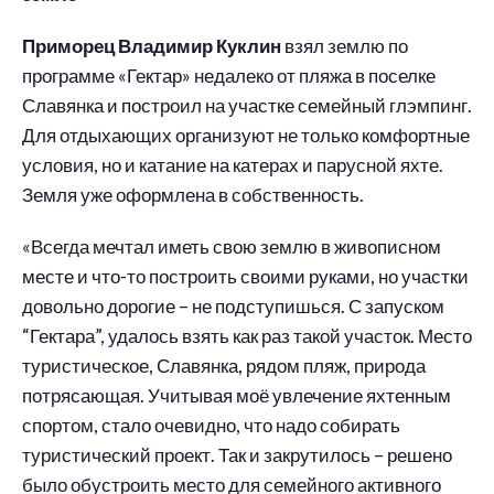
Приморец Владимир Куклин
взял землю по
программе «Гектар» недалеко от пляжа в поселке
Славянка и построил на участке семейный глэмпинг.
Для отдыхающих организуют не только комфортные
условия, но и катание на катерах и парусной яхте.
Земля уже оформлена в собственность.
«Всегда мечтал иметь свою землю в живописном
месте и что-то построить своими руками, но участки
довольно дорогие – не подступишься. С запуском
“Гектара”, удалось взять как раз такой участок. Место
туристическое, Славянка, рядом пляж, природа
потрясающая. Учитывая моё увлечение яхтенным
спортом, стало очевидно, что надо собирать
туристический проект. Так и закрутилось – решено
было обустроить место для семейного активного