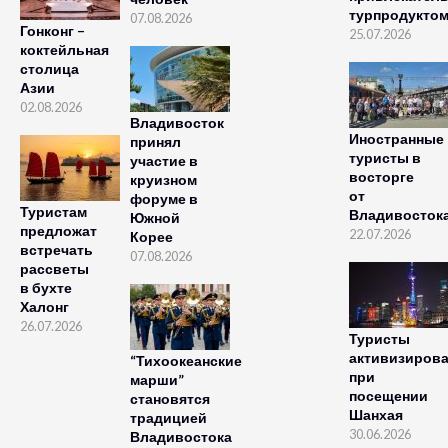
турпродукто
07.08.2026
Гонконг –
25.07.2026
коктейльная
столица
Азии
02.08.2026
Владивосток
Иностранные
принял
туристы в
участие в
восторге
круизном
от
форуме в
Туристам
Владивосток
Южной
предложат
22.07.2026
Корее
встречать
07.08.2026
рассветы
в бухте
Халонг
26.07.2026
Туристы
активизиров
“Тихоокеанские
при
марши”
посещении
становятся
Шанхая
традицией
30.06.2026
Владивостока