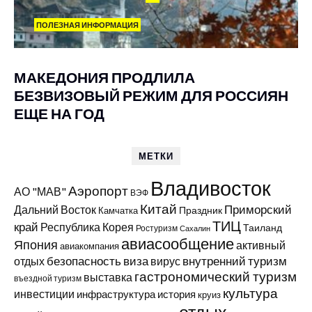
ПОЛЕЗНАЯ ИНФОРМАЦИЯ
МАКЕДОНИЯ ПРОДЛИЛА
БЕЗВИЗОВЫЙ РЕЖИМ ДЛЯ РОССИЯН
ЕЩЕ НА ГОД
МЕТКИ
Владивосток
Аэропорт
АО "МАВ"
ВЭФ
Китай
Приморский
Дальний Восток
Праздник
Камчатка
ТИЦ
край
Республика Корея
Таиланд
Ростуризм
Сахалин
авиасообщение
Япония
активный
авиакомпания
виза
внутренний туризм
отдых
безопасность
вирус
гастрономический туризм
выставка
въездной туризм
культура
инвестиции
инфраструктура
история
круиз