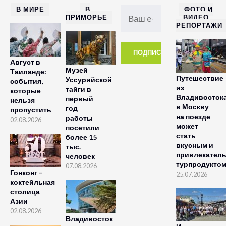
В МИРЕ
В
ФОТО И
ПРИМОРЬЕ
ВИДЕО
РЕПОРТАЖИ
Август в
Музей
Таиланде:
Путешествие
Уссурийской
события,
из
тайги в
которые
Владивосток
первый
нельзя
в Москву
год
пропустить
на поезде
работы
02.08.2026
может
посетили
стать
более 15
вкусным и
тыс.
привлекател
человек
турпродукто
07.08.2026
Гонконг –
25.07.2026
коктейльная
столица
Азии
02.08.2026
Владивосток