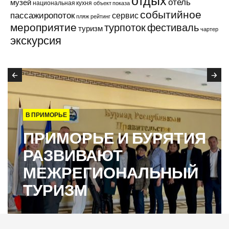
отдых
отель
музей
национальная кухня
объект показа
событийное
пассажиропоток
сервис
пляж
рейтинг
мероприятие
турпоток
фестиваль
туризм
чартер
экскурсия
В ПРИМОРЬЕ
ПРИМОРЬЕ И БУРЯТИЯ
РАЗВИВАЮТ
МЕЖРЕГИОНАЛЬНЫЙ
ТУРИЗМ