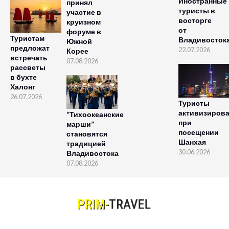
Иностранные
принял
туристы в
участие в
восторге
круизном
от
форуме в
Туристам
Владивосток
Южной
предложат
22.07.2026
Корее
встречать
07.08.2026
рассветы
в бухте
Халонг
26.07.2026
Туристы
активизиров
“Тихоокеанские
при
марши”
посещении
становятся
Шанхая
традицией
30.06.2026
Владивостока
07.08.2026