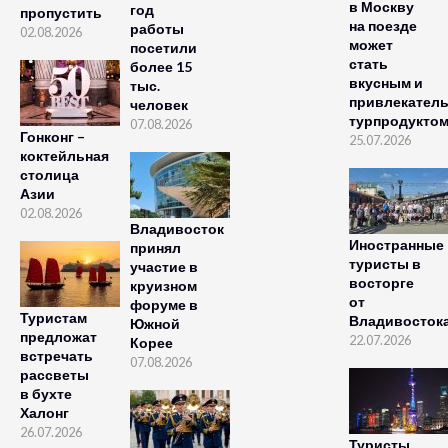
в Москву
год
пропустить
на поезде
работы
02.08.2026
может
посетили
стать
более 15
вкусным и
тыс.
привлекател
человек
турпродукто
07.08.2026
Гонконг –
25.07.2026
коктейльная
столица
Азии
02.08.2026
Владивосток
Иностранные
принял
туристы в
участие в
восторге
круизном
от
форуме в
Туристам
Владивосток
Южной
предложат
22.07.2026
Корее
встречать
07.08.2026
рассветы
в бухте
Халонг
26.07.2026
Туристы