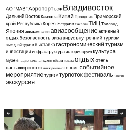
Владивосток
Аэропорт
АО "МАВ"
ВЭФ
Китай
Приморский
Дальний Восток
Праздник
Камчатка
ТИЦ
край
Республика Корея
Таиланд
Ростуризм
Сахалин
авиасообщение
Япония
активный
авиакомпания
виза
внутренний туризм
отдых
безопасность
вирус
гастрономический туризм
выставка
въездной туризм
культура
инвестиции
инфраструктура
история
круиз
отдых
отель
музей
национальная кухня
объект показа
событийное
пассажиропоток
сервис
пляж
рейтинг
мероприятие
турпоток
фестиваль
туризм
чартер
экскурсия