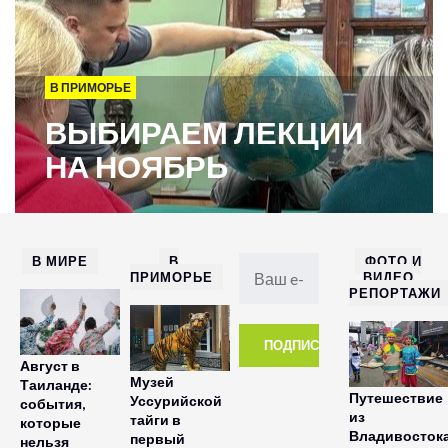
В ПРИМОРЬЕ
ВЫБИРАЕМ ЛЕКЦИИ
НА НОЯБРЬ
В МИРЕ
В
ФОТО И
ПРИМОРЬЕ
ВИДЕО
РЕПОРТАЖИ
Август в
Музей
Таиланде:
Путешествие
Уссурийской
события,
из
тайги в
которые
Владивосток
первый
нельзя