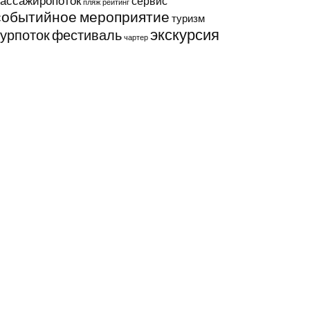
ассажиропоток
сервис
пляж
рейтинг
событийное мероприятие
туризм
экскурсия
турпоток
фестиваль
чартер