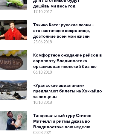
для льготников будут
дешёвыми весь год
17.10.2017
Токико Като: русские песни –
это настоящее сокровище,
достояние всей мой жизни
25.06.2018
Комфортное ожидание рейсов в
аэропорту Владивостока
организовал японский бизнес
06.10.2018
«Уральские авиалинии»
предлагают билеты на Хоккайдо
за полцены
10.10.2018
Танцевальный гуру Стивен
Митчелл и ритмы джаза во
Владивостоке всю неделю
03.08.2021