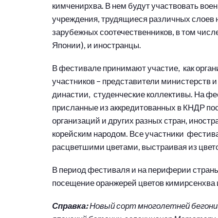
кимченирхва. В нем будут участвовать вое
учреждения, трудящиеся различных слоев 
зарубежных соотечественников, в том числ
Японии), и иностранцы.
В фестивале принимают участие, как органи
участников – представители министерств и
династии, студенческие коллективы. На фе
присланные из аккредитованных в КНДР по
организаций и других разных стран, иност
корейским народом. Все участники фестив
расцветшими цветами, выстраивая из цвет
В период фестиваля и на периферии страны
посещение оранжерей цветов кимирсенхва 
Справка:
Новый сорт многолетней бегони