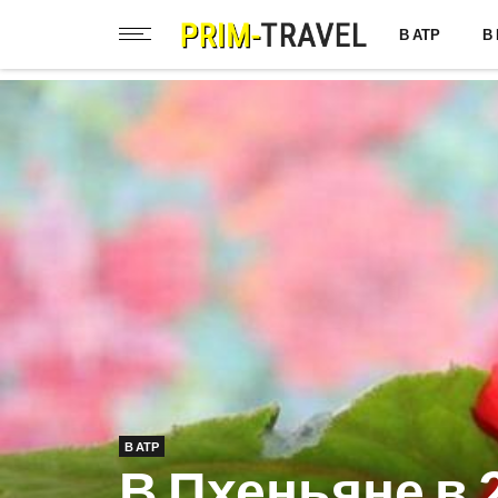
В АТР
В
В АТР
В Пхеньяне в 