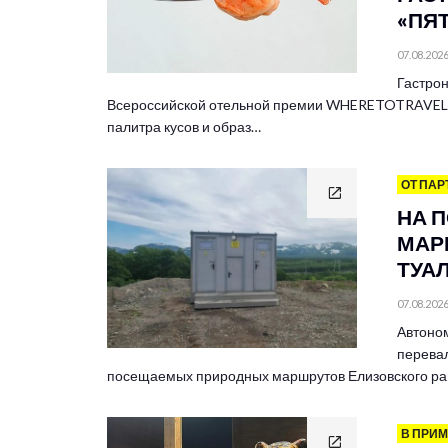
«ПЯ
07.08.202
Гастрон
Всероссийской отельной премии WHERETOTRAVEL 
палитра кусов и образ…
ОТ ПАР
НА 
МАР
ТУА
07.08.202
Автоно
перевал
посещаемых природных маршрутов Елизовского ра
В ПРИ