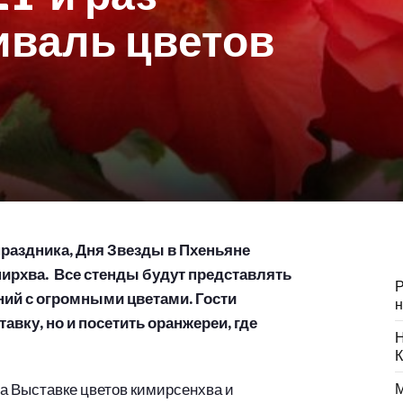
иваль цветов
раздника, Дня Звезды в Пхеньяне
нирхва. Все стенды будут представлять
Р
ний с огромными цветами. Гости
н
авку, но и посетить оранжереи, где
Н
К
а Выставке цветов кимирсенхва и
М