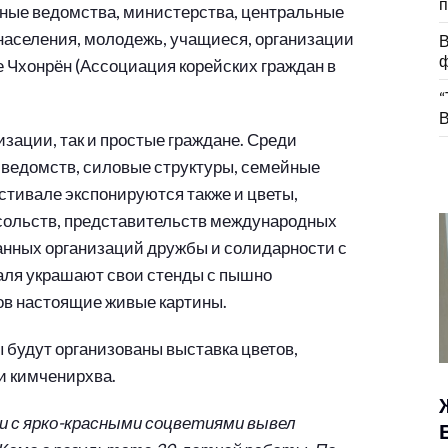
п
нные ведомства, министерства, центральные
населения, молодежь, учащиеся, организации
В
ф
е Чхонрён (Ассоциация корейских граждан в
“
В
зации, так и простые граждане. Среди
 ведомств, силовые структуры, семейные
стивале экспонируются также и цветы,
сольств, представительств международных
ранных организаций дружбы и солидарности с
аля украшают свои стенды с пышно
ов настоящие живые картины.
 будут организованы выставка цветов,
и кимченирхва.
и с ярко-красными соцветиями вывел