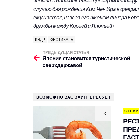
японский ботаник-селекционер Мототеру 
случаю дня рождения Ким Чен Ира в февра
ему цветок, назвав его именем лидера Кор
дружбы между Кореей и Японией»
КНДР
ФЕСТИВАЛЬ
ПРЕДЫДУЩАЯ СТАТЬЯ
Япония становится туристической
сверхдержавой
ВОЗМОЖНО ВАС ЗАИНТЕРЕСУЕТ
ОТ ПАР
РЕС
ПРЕ
ГАС