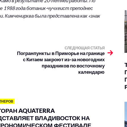
Камо в результате 20-летней работы. По
ле 1988 года ботаник-чучхеист преподнес
еи. Кимченирхва была представлена как «знак
СЛЕДУЮЩАЯ СТАТЬЯ
Погранпункты в Приморье на границе
с Китаем закроют из-за новогодних
праздников по восточному
календарю
ТНЕРОВ
ТОРАН AQUATERRA
ДСТАВЛЯЕТ ВЛАДИВОСТОК НА
ТРОНОМИЧЕСКОМ ФЕСТИВАЛЕ