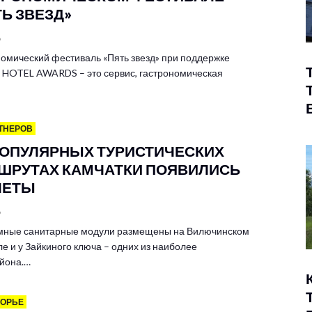
ТЬ ЗВЕЗД»
6
омический фестиваль «Пять звезд» при поддержке
HOTEL AWARDS – это сервис, гастрономическая
ТНЕРОВ
ПОПУЛЯРНЫХ ТУРИСТИЧЕСКИХ
ШРУТАХ КАМЧАТКИ ПОЯВИЛИСЬ
ЛЕТЫ
6
мные санитарные модули размещены на Вилючинском
е и у Зайкиного ключа – одних из наиболее
йона.…
МОРЬЕ