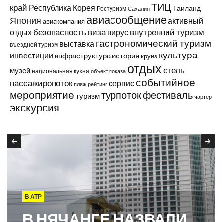
ТИЦ
край
Республика Корея
Таиланд
Ростуризм
Сахалин
авиасообщение
Япония
активный
авиакомпания
виза
внутренний туризм
отдых
безопасность
вирус
гастрономический туризм
выставка
въездной туризм
культура
инвестиции
инфраструктура
история
круиз
отдых
отель
музей
национальная кухня
объект показа
событийное
пассажиропоток
сервис
пляж
рейтинг
мероприятие
турпоток
фестиваль
туризм
чартер
экскурсия
В АТР
В НЯЧАНГЕ НАЗВАЛИ