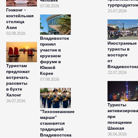
турпродукто
07.08.2026
Гонконг –
25.07.2026
коктейльная
столица
Азии
02.08.2026
Владивосток
Иностранные
принял
туристы в
участие в
восторге
круизном
от
форуме в
Туристам
Владивосток
Южной
предложат
22.07.2026
Корее
встречать
07.08.2026
рассветы
в бухте
Халонг
26.07.2026
Туристы
активизиров
“Тихоокеанские
при
марши”
посещении
становятся
Шанхая
традицией
30.06.2026
Владивостока