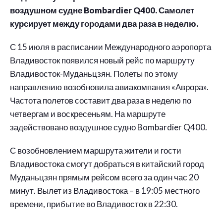
воздушном судне Bombardier Q400. Самолет
курсирует между городами два раза в неделю.
С 15 июля в расписании Международного аэропорта
Владивосток появился новый рейс по маршруту
Владивосток-Муданьцзян. Полеты по этому
направлению возобновила авиакомпания «Аврора».
Частота полетов составит два раза в неделю по
четвергам и воскресеньям. На маршруте
задействовано воздушное судно Bombardier Q400.
С возобновлением маршрута жители и гости
Владивостока смогут добраться в китайский город
Муданьцзян прямым рейсом всего за один час 20
минут. Вылет из Владивостока – в 19:05 местного
времени, прибытие во Владивосток в 22:30.