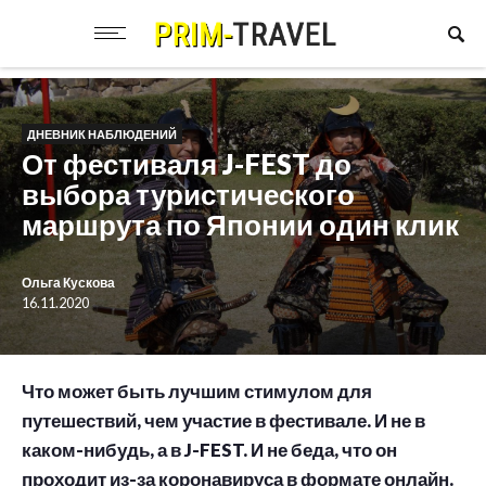
ДНЕВНИК НАБЛЮДЕНИЙ
От фестиваля J-FEST до
выбора туристического
маршрута по Японии один клик
Ольга Кускова
16.11.2020
Что может быть лучшим стимулом для
путешествий, чем участие в фестивале. И не в
каком-нибудь, а в J-FEST. И не беда, что он
проходит из-за коронавируса в формате онлайн.