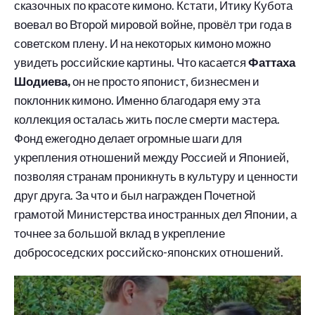
сказочных по красоте кимоно. Кстати, Итику Кубота
воевал во Второй мировой войне, провёл три года в
советском плену. И на некоторых кимоно можно
увидеть российские картины. Что касается
Фаттаха
Шодиева,
он не просто японист, бизнесмен и
поклонник кимоно. Именно благодаря ему эта
коллекция осталась жить после смерти мастера.
Фонд ежегодно делает огромные шаги для
укрепления отношений между Россией и Японией,
позволяя странам проникнуть в культуру и ценности
друг друга. За что и был награжден Почетной
грамотой Министерства иностранных дел Японии, а
точнее за большой вклад в укрепление
добрососедских российско-японских отношений.