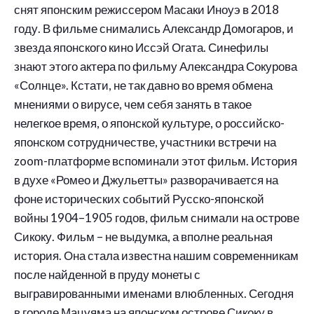
снят японским режиссером Масаки Иноуэ в 2018
году. В фильме снимались Александр Домогаров, и
звезда японского кино Иссэй Огата. Синефилы
знают этого актера по фильму Александра Сокурова
«Солнце». Кстати, не так давно во время обмена
мнениями о вирусе, чем себя занять в такое
нелегкое время, о японской культуре, о российско-
японском сотрудничестве, участники встречи на
zoom-платформе вспоминали этот фильм. История
в духе «Ромео и Джульетты» разворачивается на
фоне исторических событий Русско-японской
войны 1904–1905 годов, фильм снимали на острове
Сикоку. Фильм – не выдумка, а вполне реальная
история. Она стала известна нашим современникам
после найденной в пруду монеты с
выгравированными именами влюбленных. Сегодня
в городе Мацуяма на японском острове Сикоку в