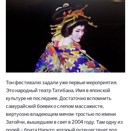
Тон фестивалю задали уже первые мероприятия.
Это народный театр Татибана. Имя в японской
культуре не последнее. Достаточно вспомнить
самурайский боевик о слепом массажисте,
виртуозно владеющим мечом-тростью по имени
Затойчи, вышедшем в свет в 2004 году. Там одну из
ролей – брата Наруто, который путешествует под