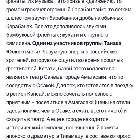
фанаты. Их музыка – это призыв к движению. То
громом грохочет огромный барабан тайко, то лёгким
шелестом звучит барабанная дробь на обычных
барабанах. Все это дополнялось звуками
бамбуковой флейты сякухати и струнного
сямисена.
Один из участников группы Танака
Юске
отметил безумную энергию российских
зрителей, которую он ощутил во время прошлых
фестивалей. Кстати, базой этого коллектива
является театр Санва в городе Амагасаки, что по
соседству с Осакой. Для тех, кто готовится в поездку
в регион Кансай, можно сочетать полезное с
приятным – поселиться в Амагасаки (цены на отели
здесь пониже, чем в Осаке, а ехать всего ничего) и
сходить в театр. А еще в городе находится
исторический комплекс, посвященный памяти
японского драматурга Тикамацу, в составе которого