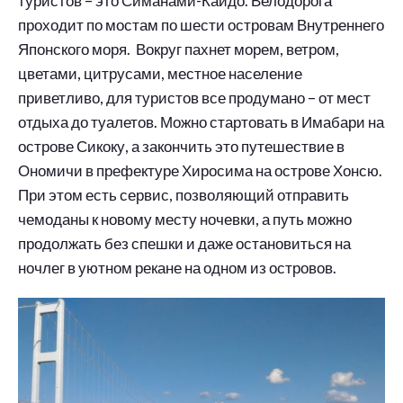
туристов – это Симанами-Кайдо. Велодорога
проходит по мостам по шести островам Внутреннего
Японского моря. Вокруг пахнет морем, ветром,
цветами, цитрусами, местное население
приветливо, для туристов все продумано – от мест
отдыха до туалетов. Можно стартовать в Имабари на
острове Сикоку, а закончить это путешествие в
Ономичи в префектуре Хиросима на острове Хонсю.
При этом есть сервис, позволяющий отправить
чемоданы к новому месту ночевки, а путь можно
продолжать без спешки и даже остановиться на
ночлег в уютном рекане на одном из островов.