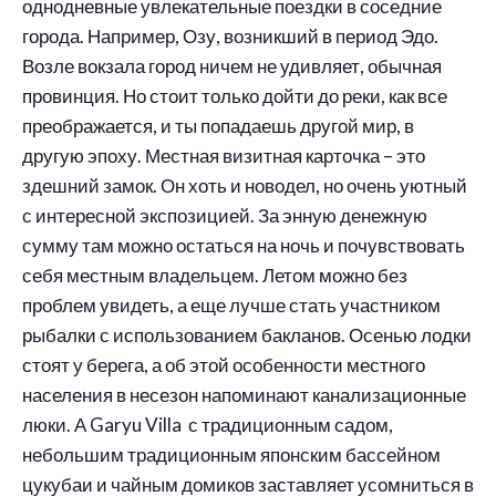
однодневные увлекательные поездки в соседние
города. Например, Озу, возникший в период Эдо.
Возле вокзала город ничем не удивляет, обычная
провинция. Но стоит только дойти до реки, как все
преображается, и ты попадаешь другой мир, в
другую эпоху. Местная визитная карточка – это
здешний замок. Он хоть и новодел, но очень уютный
с интересной экспозицией. За энную денежную
сумму там можно остаться на ночь и почувствовать
себя местным владельцем. Летом можно без
проблем увидеть, а еще лучше стать участником
рыбалки с использованием бакланов. Осенью лодки
стоят у берега, а об этой особенности местного
населения в несезон напоминают канализационные
люки. А Garyu Villa с традиционным садом,
небольшим традиционным японским бассейном
цукубаи и чайным домиков заставляет усомниться в