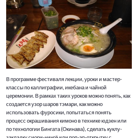
В программе фестиваля лекции, уроки и мастер-
классы по каллиграфии, икебана и чайной
церемонии. В рамках таких уроков можно понять, как
создается узор шаров тэмари, как можно
использовать фуросики, попытаться понять
процесс окрашивания кимоно в технике юдзен или
по технологии Бингата (Окинава), сделать куклу-
закладку сиори-нингё или поп-ап-открытку с