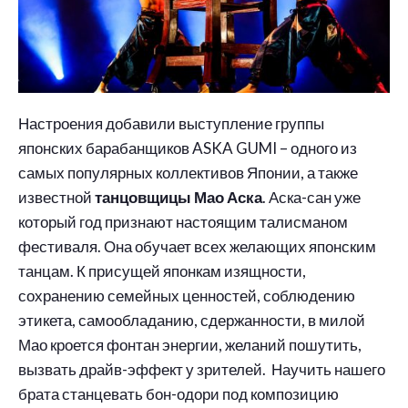
Настроения добавили выступление группы
японских барабанщиков ASKA GUMI – одного из
самых популярных коллективов Японии, а также
известной
танцовщицы Мао Аска
. Аска-сан уже
который год признают настоящим талисманом
фестиваля. Она обучает всех желающих японским
танцам. К присущей японкам изящности,
сохранению семейных ценностей, соблюдению
этикета, самообладанию, сдержанности, в милой
Мао кроется фонтан энергии, желаний пошутить,
вызвать драйв-эффект у зрителей. Научить нашего
брата станцевать бон-одори под композицию