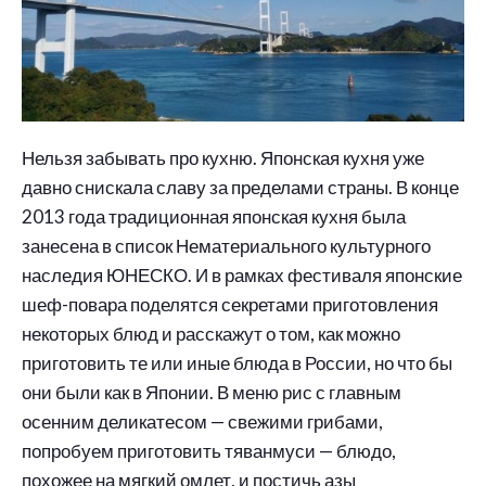
Нельзя забывать про кухню. Японская кухня уже
давно снискала славу за пределами страны. В конце
2013 года традиционная японская кухня была
занесена в список Нематериального культурного
наследия ЮНЕСКО. И в рамках фестиваля японские
шеф-повара поделятся секретами приготовления
некоторых блюд и расскажут о том, как можно
приготовить те или иные блюда в России, но что бы
они были как в Японии. В меню рис с главным
осенним деликатесом — свежими грибами,
попробуем приготовить тяванмуси — блюдо,
похожее на мягкий омлет, и постичь азы