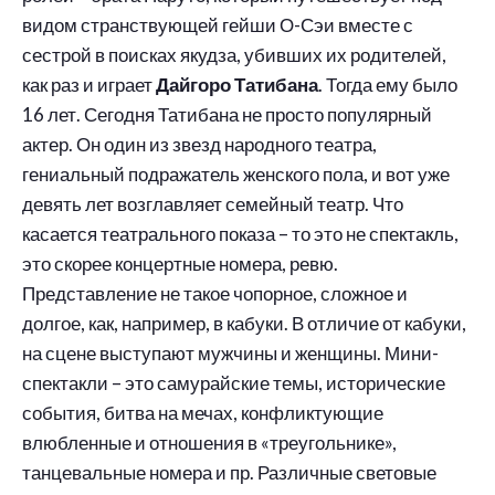
видом странствующей гейши О-Сэи вместе с
сестрой в поисках якудза, убивших их родителей,
как раз и играет
Дайгоро Татибана
. Тогда ему было
16 лет. Сегодня Татибана не просто популярный
актер. Он один из звезд народного театра,
гениальный подражатель женского пола, и вот уже
девять лет возглавляет семейный театр. Что
касается театрального показа – то это не спектакль,
это скорее концертные номера, ревю.
Представление не такое чопорное, сложное и
долгое, как, например, в кабуки. В отличие от кабуки,
на сцене выступают мужчины и женщины. Мини-
спектакли – это самурайские темы, исторические
события, битва на мечах, конфликтующие
влюбленные и отношения в «треугольнике»,
танцевальные номера и пр. Различные световые