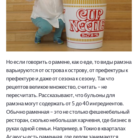
Но если говорить о рамене, как о еде, то виды рамэна
варьируются от острова к острову, от префектуры к
префектуре и даже от сезона к сезону. Так что
рецептов великое множество, считать – не
пересчитать. Рассказывают, что бульоны для
рамэна могут содержать от 5 до 40 ингредиентов.
Обычно раменная – это не столько фешенебельный
ресторан, сколько небольшая харчевня, где бизнес в
руках одной семьи. Например, в Токио в кварталах
Асакусы есть раменная, где делом занимаются