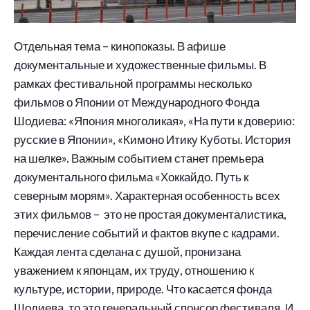
Отдельная тема – кинопоказы. В афише
документальные и художественные фильмы. В
рамках фестивальной программы несколько
фильмов о Японии от Международного Фонда
Шодиева: «Япония многоликая», «На пути к доверию:
русские в Японии», «Кимоно Итику Куботы. История
на шелке». Важным событием станет премьера
документального фильма «Хоккайдо. Путь к
северным морям». Характерная особенность всех
этих фильмов – это не простая документалистика,
перечисление событий и фактов вкупе с кадрами.
Каждая лента сделана с душой, пронизана
уважением к японцам, их труду, отношению к
культуре, истории, природе. Что касается фонда
Шодиева, то это генеральный спонсор фестиваля. И