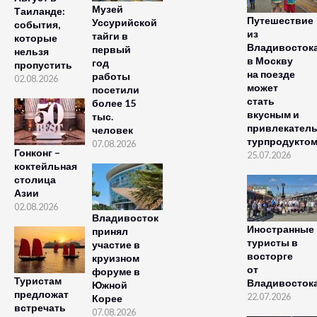
Музей
Таиланде:
Путешествие
Уссурийской
события,
из
тайги в
которые
Владивосток
первый
нельзя
в Москву
год
пропустить
на поезде
работы
02.08.2026
может
посетили
стать
более 15
вкусным и
тыс.
привлекател
человек
турпродукто
07.08.2026
Гонконг –
25.07.2026
коктейльная
столица
Азии
02.08.2026
Владивосток
Иностранные
принял
туристы в
участие в
восторге
круизном
от
форуме в
Туристам
Владивосток
Южной
предложат
22.07.2026
Корее
встречать
07.08.2026