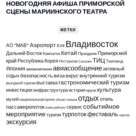
НОВОГОДНЯЯ АФИША ПРИМОРСКОЙ
СЦЕНЫ МАРИИНСКОГО ТЕАТРА
МЕТКИ
Владивосток
Аэропорт
АО "МАВ"
ВЭФ
Китай
Приморский
Дальний Восток
Праздник
Камчатка
ТИЦ
край
Республика Корея
Таиланд
Ростуризм
Сахалин
авиасообщение
Япония
активный
авиакомпания
виза
внутренний туризм
отдых
безопасность
вирус
гастрономический туризм
выставка
въездной туризм
культура
инвестиции
инфраструктура
история
круиз
отдых
отель
музей
национальная кухня
объект показа
событийное
пассажиропоток
сервис
пляж
рейтинг
мероприятие
турпоток
фестиваль
туризм
чартер
экскурсия