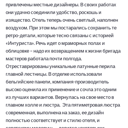
привлечены местные дизайнеры. В своих работах
они удачно соединили удобство, роскошь и
изящество. Отель теперь очень светлый, наполнен
воздухом. При этом мы постарались сохранить те
ретро-детали, которые тесно связаны с историей
«Интуриста». Речь идет о мраморных полах и
облицовке – надо их возвращением к жизни бригада
мастеров работала почти полгода.
Отреставрированы уникальные латунные перила
главной лестницы. В отделке использовали
бельгийские панели, компания-производитель
высоко оценила их применение и сочла это одним
из лучших вариантов. Вернулась на свое место в
главном холле и люстра. Эта пятиметровая люстра
современная, выполнена на заказ, ее дизайн
полностью соответствует и стилю отеля, и
советскому модерну», – делится некоторыми