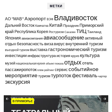
МЕТКИ
Владивосток
Аэропорт
АО "МАВ"
ВЭФ
Китай
Приморский
Дальний Восток
Праздник
Камчатка
ТИЦ
край
Республика Корея
Таиланд
Ростуризм
Сахалин
авиасообщение
Япония
активный
авиакомпания
виза
внутренний туризм
отдых
безопасность
вирус
гастрономический туризм
выставка
въездной туризм
культура
инвестиции
инфраструктура
история
круиз
отдых
отель
музей
национальная кухня
объект показа
событийное
пассажиропоток
сервис
пляж
рейтинг
мероприятие
турпоток
фестиваль
туризм
чартер
экскурсия
В ПРИМОРЬЕ