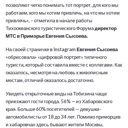
позволяют четко понимать тот портрет, для кого мы
работаем, кого мы хотим привлечь, на что мы хотим
привлечь», – отметила в начале работы
Тихоокеанского туристического Форума
директор
МТС в Приморье Евгения Сысоева.
На своей страничке
в Instagram
Евгения Сысоева
«обрисовала» «цифровой портрет» типичного
туриста, который составила вместе с коллегами. Как
оказалось, несмотря на любовь к живописным
местам, отличий оказалось достаточно.
Увидеть открыточные виды на Тобизина чаще
приезжают гости города. 56% — из Хабаровского
края. Больше 60% посетителей — девушки-
автомобилисты от 18 до 34 лет. Помимо приморцев
и хабаровчан здесь бывают жители Москвы,