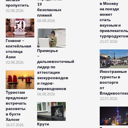
в Москву
19
пропустить
на поезде
безопасных
02.08.2026
может
пляжей
стать
06.08.2026
вкусным и
привлекател
турпродукто
Гонконг –
25.07.2026
коктейльная
Приморье
столица
–
Азии
дальневосточный
02.08.2026
лидер по
Иностранные
аттестации
туристы в
экскурсоводов
восторге
и гидов-
от
переводчиков
Туристам
Владивосток
06.08.2026
предложат
22.07.2026
встречать
рассветы
в бухте
Халонг
Крути
26.07.2026