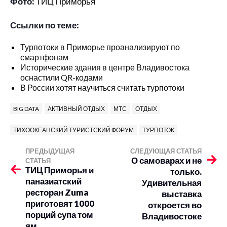
Фото:
ТИЦ Приморья
Ссылки по теме:
Турпотоки в Приморье проанализируют по
смартфонам
Исторические здания в центре Владивостока
оснастили QR-кодами
В России хотят научиться считать турпотоки
BIG DATA
АКТИВНЫЙ ОТДЫХ
МТС
ОТДЫХ
ТИХООКЕАНСКИЙ ТУРИСТСКИЙ ФОРУМ
ТУРПОТОК
ПРЕДЫДУЩАЯ
СЛЕДУЮЩАЯ СТАТЬЯ
О самоварах и не
СТАТЬЯ
ТИЦ Приморья и
только.
паназиатский
Удивительная
ресторан Zuma
выставка
приготовят 1000
откроется во
порций супа том
Владивостоке
ям