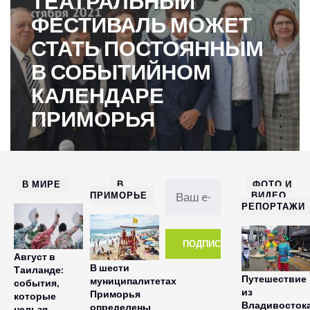
ТЕАТРАЛЬНЫЙ
ФЕСТИВАЛЬ МОЖЕТ
СТАТЬ ПОСТОЯННЫМ
В СОБЫТИЙНОМ
КАЛЕНДАРЕ
ПРИМОРЬЯ
В МИРЕ
В
ФОТО И
ПРИМОРЬЕ
ВИДЕО
РЕПОРТАЖИ
Август в
В шести
Таиланде:
Путешествие
муниципалитетах
события,
из
Приморья
которые
Владивосток
определены
нельзя