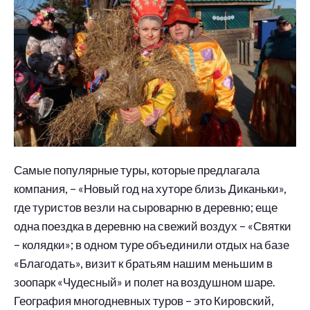
Самые популярные туры, которые предлагала
компания, – «Новый год на хуторе близь Диканьки»,
где туристов везли на сыроварню в деревню; еще
одна поездка в деревню на свежий воздух – «Святки
– колядки»; в одном туре объединили отдых на базе
«Благодать», визит к братьям нашим меньшим в
зоопарк «Чудесный» и полет на воздушном шаре.
География многодневных туров – это Кировский,