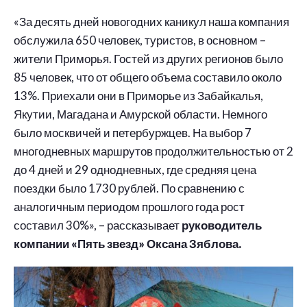
«За десять дней новогодних каникул наша компания
обслужила 650 человек, туристов, в основном –
жители Приморья. Гостей из других регионов было
85 человек, что от общего объема составило около
13%. Приехали они в Приморье из Забайкалья,
Якутии, Магадана и Амурской области. Немного
было москвичей и петербуржцев. На выбор 7
многодневных маршрутов продолжительностью от 2
до 4 дней и 29 однодневных, где средняя цена
поездки было 1730 рублей. По сравнению с
аналогичным периодом прошлого года рост
составил 30%», – рассказывает
руководитель
компании «Пять звезд» Оксана Зяблова.