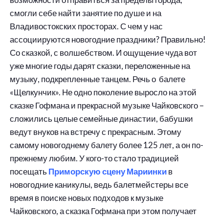
смогли себе найти занятие по душе и на
Владивостокских просторах. С чем у нас
ассоциируются новогодние праздники? Правильно!
Со сказкой, с волшебством. И ощущение чуда вот
уже многие годы дарят сказки, переложенные на
музыку, подкрепленные танцем. Речь о балете
«Щелкунчик». Не одно поколение выросло на этой
сказке Гофмана и прекрасной музыке Чайковского –
сложились целые семейные династии, бабушки
ведут внуков на встречу с прекрасным. Этому
самому новогоднему балету более 125 лет, а он по-
прежнему любим. У кого-то стало традицией
посещать
Приморскую сцену Мариинки
в
новогодние каникулы, ведь балетмейстеры все
время в поиске новых подходов к музыке
Чайковского, а сказка Гофмана при этом получает