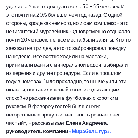
удались. У нас отдохнуло около 50 – 55 человек. И
это почти на 20% больше, чем год назад. С одной
стороны, вроде как немного, но и сам комплекс – это
не гигантский муравейник. Одновременно отдыхало
почти 20 человек, т.е. все места были заняты. Кто-то
заезжал на три дня, а кто-то забронировал поездку
на неделю. Все охотно ходили на массажи,
принимали ванны с минеральной водой, выбирали
из перечня и другие процедуры. Если в прошлом
году в номерах было прохладно, то нынче учли эти
нюансы, поставили новый котел и отдыхающие
спокойно расхаживали в футболках с коротким
рукавом. В фаворе у гостей были лыжи:
неторопливые прогулки, местность ровная, снег
чистый», – рассказывает
Елена Андреева,
руководитель компании
«Мирабель тур».