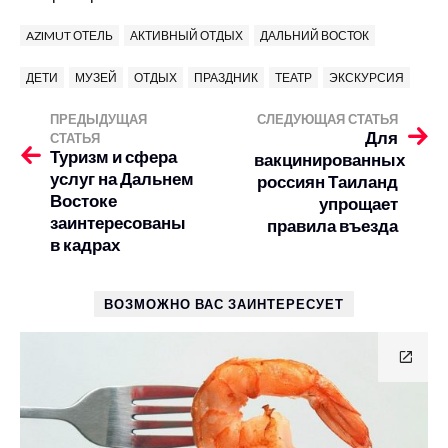
AZIMUT ОТЕЛЬ
АКТИВНЫЙ ОТДЫХ
ДАЛЬНИЙ ВОСТОК
ДЕТИ
МУЗЕЙ
ОТДЫХ
ПРАЗДНИК
ТЕАТР
ЭКСКУРСИЯ
ПРЕДЫДУЩАЯ
СЛЕДУЮЩАЯ СТАТЬЯ
Для
СТАТЬЯ
Туризм и сфера
вакцинированных
услуг на Дальнем
россиян Таиланд
Востоке
упрощает
заинтересованы
правила въезда
в кадрах
ВОЗМОЖНО ВАС ЗАИНТЕРЕСУЕТ