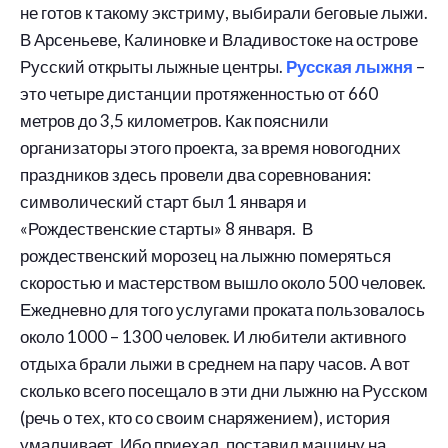
не готов к такому экстриму, выбирали беговые лыжи.
В Арсеньеве, Калиновке и Владивостоке на острове
Русский открыты лыжные центры.
Русская лыжня
–
это четыре дистанции протяженностью от 660
метров до 3,5 километров. Как пояснили
организаторы этого проекта, за время новогодних
праздников здесь провели два соревнования:
символический старт был 1 января и
«Рождественские старты» 8 января. В
рождественский морозец на лыжню померяться
скоростью и мастерством вышло около 500 человек.
Ежедневно для того услугами проката пользовалось
около 1000 – 1300 человек. И любители активного
отдыха брали лыжи в среднем на пару часов. А вот
сколько всего посещало в эти дни лыжню на Русском
(речь о тех, кто со своим снаряжением), история
умалчивает. Ибо приехал, поставил машину на