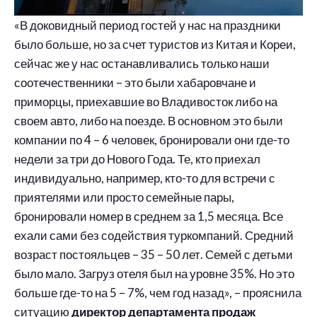
«В доковидный период гостей у нас на праздники
было больше, но за счет туристов из Китая и Кореи,
сейчас же у нас останавливались только наши
соотечественники – это были хабаровчане и
приморцы, приехавшие во Владивосток либо на
своем авто, либо на поезде. В основном это были
компании по 4 – 6 человек, бронировали они где-то
недели за три до Нового Года. Те, кто приехал
индивидуально, например, кто-то для встречи с
приятелями или просто семейные пары,
бронировали номер в среднем за 1,5 месяца. Все
ехали сами без содействия туркомпаний. Средний
возраст постояльцев – 35 – 50 лет. Семей с детьми
было мало. Загруз отеля был на уровне 35%. Но это
больше где-то на 5 – 7%, чем год назад», – прояснила
ситуацию
директор департамента продаж