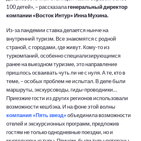
100 детей», – рассказала
генеральный директор
компании «Восток Интур» Инна Мухина.
Из-за пандемии ставка делается нынче на
внутренний туризм. Все знакомятся с родной
страной, с городами, где живут. Кому-то из
туркомпаний, особенно специализирующимся
ранее на выездном туризме, это направление
пришлось осваивать чуть ли не с нуля. А те, кто в
теме, – особых проблем не испытал. В деле были
маршруты, экскурсоводы, гиды-проводники…
Приезжие гости из других регионов использовали
возможности кешбэка. И на фоне этой волны
компания «Пять звезд»
объединила возможности
отелей и экскурсионных программ, предложив
гостям не только однодневные поездки, но и
многодневные туры. Причем, были туры-ветераны,