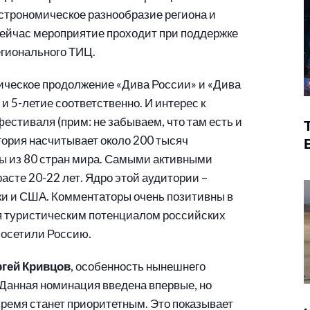
строномическое разнообразие региона и
 сейчас мероприятие проходит при поддержке
егионального ТИЦ.
гическое продолжение «Дива России» и «Дива
 и 5-летие соответственно. И интерес к
естиваля (прим: не забываем, что там есть и
тория насчитывает около 200 тысяч
цы из 80 стран мира. Самыми активными
асте 20-22 лет. Ядро этой аудитории –
и и США. Комментаторы очень позитивны в
я туристическим потенциалом российских
посетили Россию.
ргей Кривцов
, особенность нынешнего
 Данная номинация введена впервые, но
ремя станет приоритетным. Это показывает