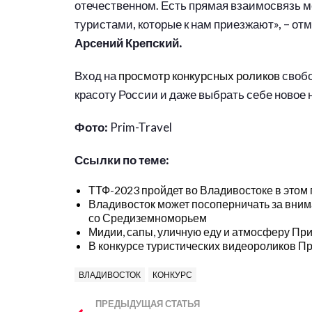
отечественном. Есть прямая взаимосвязь ме
туристами, которые к нам приезжают», – от
Арсений Крепский.
Вход на
просмотр конкурсных роликов
свобо
красоту России и даже выбрать себе новое 
Фото:
Prim-Travel
Ссылки по теме:
ТТФ-2023 пройдет во Владивостоке в этом 
Владивосток может посоперничать за вним
со Средиземноморьем
Мидии, сапы, уличную еду и атмосферу Пр
В конкурсе туристических видеороликов П
ВЛАДИВОСТОК
КОНКУРС
ПРЕДЫДУЩАЯ СТАТЬЯ