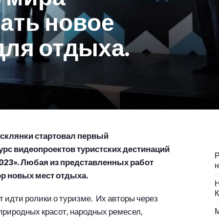
ать новое
для отдыха.
 склянки стартовал первый
с видеопроектов туристских дестинаций
Р
2023». Любая из представленных работ
н
ор новых мест отдыха.
Н
К
т идти ролики о туризме. Их авторы через
 природных красот, народных ремесел,
М