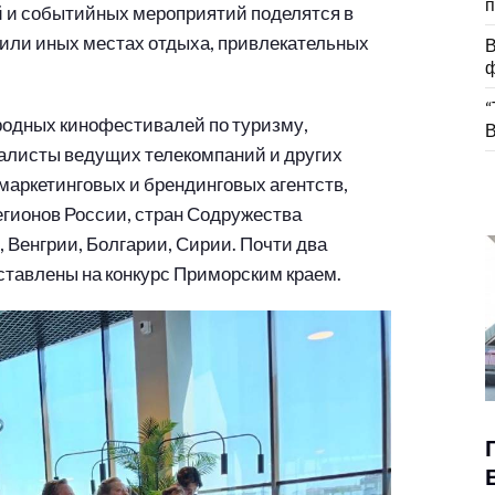
п
 и событийных мероприятий поделятся в
 или иных местах отдыха, привлекательных
В
ф
“
родных кинофестивалей по туризму,
В
алисты ведущих телекомпаний и других
аркетинговых и брендинговых агентств,
егионов России, стран Содружества
 Венгрии, Болгарии, Сирии. Почти два
ставлены на конкурс Приморским краем.