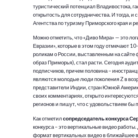
туристический потенциал Владивостока, га
открытость для сотрудничества. И тогда, и
Агентства по туризму Приморского края и р
Можно отметить, что «Диво Мира» — это ло
Евразии», которые в этом году отмечают 10-
роликам о России, выставленным на сайте ф
образ Приморья), стал расти. Сегодня ауди
подписчиков, причем половина – иностран
являются молодые люди поколения Z в возр
представители Индии, стран Южной Америк
своих комментариях, открыто интересуютс
регионов и пишут, что с удовольствием бы 
Как отметил
сопредседатель конкурса Се
конкурса – это вертикальные видео работы.
формат вертикальных видео в ближайшее в