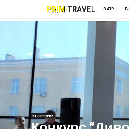
В АТР
В
В ПРИМОРЬЕ
Конкурс “Диво