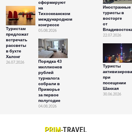
сформируют
Иностранные
на
туристы в
Тихоокеанском
восторге
международном
от
конгрессе
Туристам
Владивосток
05.08.2026
предложат
22.07.2026
встречать
рассветы
в бухте
Халонг
Порядка 43
26.07.2026
Туристы
миллионов
активизиров
рублей
при
турналога
посещении
собрали в
Шанхая
Приморье
30.06.2026
за первое
полугодие
04.08.2026