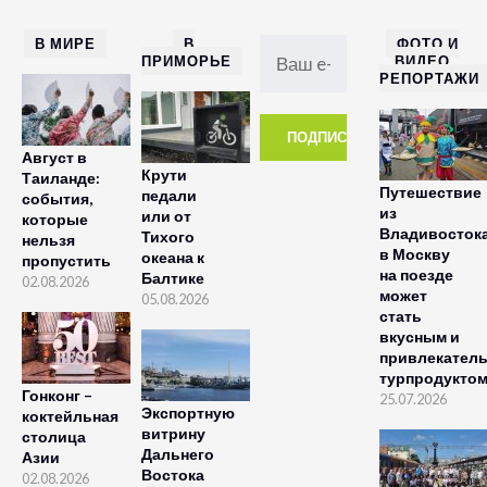
В МИРЕ
В
ФОТО И
ПРИМОРЬЕ
ВИДЕО
РЕПОРТАЖИ
Август в
Крути
Таиланде:
Путешествие
педали
события,
из
или от
которые
Владивосток
Тихого
нельзя
в Москву
океана к
пропустить
на поезде
Балтике
02.08.2026
может
05.08.2026
стать
вкусным и
привлекател
турпродукто
Гонконг –
25.07.2026
Экспортную
коктейльная
витрину
столица
Дальнего
Азии
Востока
02.08.2026