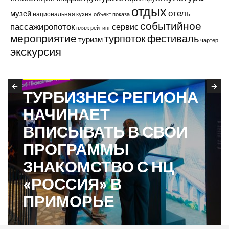
отдых
отель
музей
национальная кухня
объект показа
событийное
пассажиропоток
сервис
пляж
рейтинг
мероприятие
турпоток
фестиваль
туризм
чартер
экскурсия
В ПРИМОРЬЕ
ТУРБИЗНЕС РЕГИОНА
НАЧИНАЕТ
ВПИСЫВАТЬ В СВОИ
ПРОГРАММЫ
ЗНАКОМСТВО С НЦ
«РОССИЯ» В
ПРИМОРЬЕ