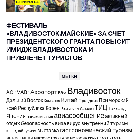
В ПРИМОРЬЕ
ФЕСТИВАЛЬ
«ВЛАДИВОСТОК.МАЙСКИЕ» ЗА СЧЕТ
ПРЕЗИДЕНТСКОГО ГРАНТА ПОВЫСИТ
ИМИДЖ ВЛАДИВОСТОКА И
ПРИВЛЕЧЕТ ТУРИСТОВ
МЕТКИ
Владивосток
Аэропорт
АО "МАВ"
ВЭФ
Китай
Приморский
Дальний Восток
Праздник
Камчатка
ТИЦ
край
Республика Корея
Таиланд
Ростуризм
Сахалин
авиасообщение
Япония
активный
авиакомпания
виза
внутренний туризм
отдых
безопасность
вирус
гастрономический туризм
выставка
въездной туризм
культура
инвестиции
инфраструктура
история
круиз