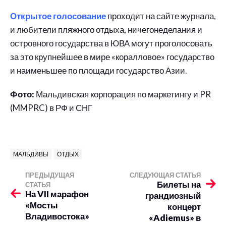
Открытое голосование
проходит на сайте журнала,
и любители пляжного отдыха, ничегонеделания и
островного государства в ЮВА могут проголосовать
за это крупнейшее в мире «коралловое» государство
и наименьшее по площади государство Азии.
Фото:
Мальдивская корпорация по маркетингу и PR
(MMPRC) в РФ и СНГ
МАЛЬДИВЫ
ОТДЫХ
ПРЕДЫДУЩАЯ
СЛЕДУЮЩАЯ СТАТЬЯ
Билеты на
СТАТЬЯ
На VII марафон
грандиозный
«Мосты
концерт
Владивостока»
«Adiemus» в