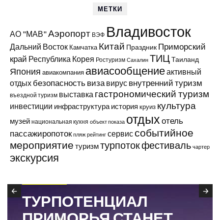
МЕТКИ
Владивосток
Аэропорт
АО "МАВ"
ВЭФ
Китай
Приморский
Дальний Восток
Праздник
Камчатка
ТИЦ
край
Республика Корея
Таиланд
Ростуризм
Сахалин
авиасообщение
Япония
активный
авиакомпания
виза
внутренний туризм
отдых
безопасность
вирус
гастрономический туризм
выставка
въездной туризм
культура
инвестиции
инфраструктура
история
круиз
отдых
отель
музей
национальная кухня
объект показа
событийное
пассажиропоток
сервис
пляж
рейтинг
мероприятие
турпоток
фестиваль
туризм
чартер
экскурсия
В ПРИМОРЬЕ
ТУРПОТЕНЦИАЛ
ПРИМОРЬЯ СТАНЕТ