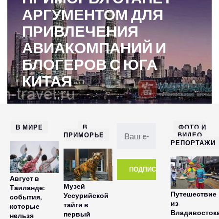
АРГУМЕНТОМ ДЛЯ
ПРИВЛЕЧЕНИЯ
АВИАКОМПАНИЙ И
БЛОГЕРОВ С ЮГА
КИТАЯ
В МИРЕ
В
ФОТО И
ПРИМОРЬЕ
ВИДЕО
РЕПОРТАЖИ
Август в
Музей
Таиланде:
Путешествие
Уссурийской
события,
из
тайги в
которые
Владивосток
первый
нельзя