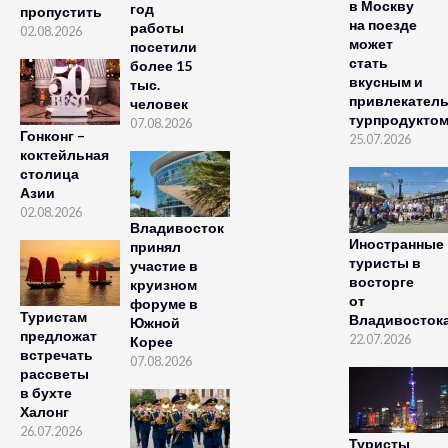
в Москву
год
пропустить
на поезде
работы
02.08.2026
может
посетили
стать
более 15
вкусным и
тыс.
привлекател
человек
турпродукто
07.08.2026
Гонконг –
25.07.2026
коктейльная
столица
Азии
02.08.2026
Владивосток
Иностранные
принял
туристы в
участие в
восторге
круизном
от
форуме в
Туристам
Владивосток
Южной
предложат
22.07.2026
Корее
встречать
07.08.2026
рассветы
в бухте
Халонг
26.07.2026
Туристы