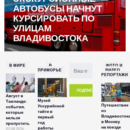
АВТОБУСЫ НАЧНУТ
КУРСИРОВАТЬ ПО
УЛИЦАМ
ВЛАДИВОСТОКА
В МИРЕ
В
ФОТО И
ПРИМОРЬЕ
ВИДЕО
РЕПОРТАЖИ
Август в
Музей
Таиланде:
Путешествие
Уссурийской
события,
из
тайги в
которые
Владивосток
первый
нельзя
в Москву
год
пропустить
на поезде
работы
02.08.2026