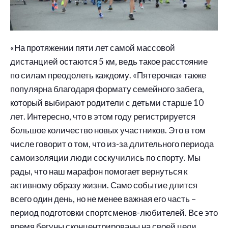
«На протяжении пяти лет самой массовой
дистанцией остаются 5 км, ведь такое расстояние
по силам преодолеть каждому. «Пятерочка» также
популярна благодаря формату семейного забега,
который выбирают родители с детьми старше 10
лет. Интересно, что в этом году регистрируется
большое количество новых участников. Это в том
числе говорит о том, что из-за длительного периода
самоизоляции люди соскучились по спорту. Мы
рады, что наш марафон помогает вернуться к
активному образу жизни. Само событие длится
всего один день, но не менее важная его часть –
период подготовки спортсменов-любителей. Все это
время бегуны сконцентрированы на своей цели,