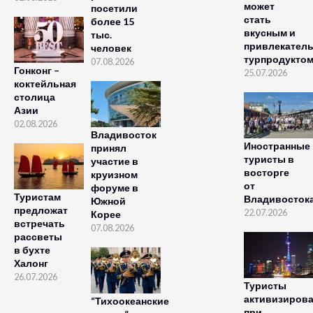
может
посетили
стать
более 15
вкусным и
тыс.
привлекател
человек
турпродукто
07.08.2026
Гонконг –
25.07.2026
коктейльная
столица
Азии
02.08.2026
Владивосток
Иностранные
принял
туристы в
участие в
восторге
круизном
от
форуме в
Туристам
Владивосток
Южной
предложат
22.07.2026
Корее
встречать
07.08.2026
рассветы
в бухте
Халонг
26.07.2026
Туристы
активизиров
“Тихоокеанские
при