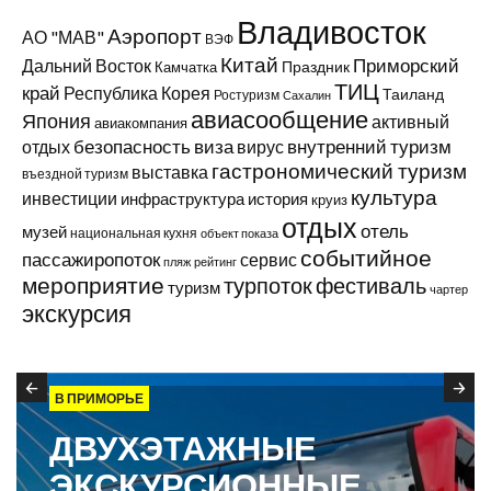
Владивосток
Аэропорт
АО "МАВ"
ВЭФ
Китай
Приморский
Дальний Восток
Праздник
Камчатка
ТИЦ
край
Республика Корея
Таиланд
Ростуризм
Сахалин
авиасообщение
Япония
активный
авиакомпания
виза
внутренний туризм
отдых
безопасность
вирус
гастрономический туризм
выставка
въездной туризм
культура
инвестиции
инфраструктура
история
круиз
отдых
отель
музей
национальная кухня
объект показа
событийное
пассажиропоток
сервис
пляж
рейтинг
мероприятие
турпоток
фестиваль
туризм
чартер
экскурсия
В ПРИМОРЬЕ
ДВУХЭТАЖНЫЕ
ЭКСКУРСИОННЫЕ