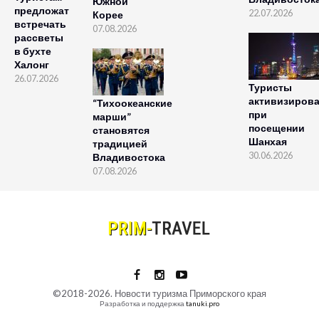
Южной
предложат
22.07.2026
Корее
встречать
07.08.2026
рассветы
в бухте
Халонг
26.07.2026
Туристы
активизиров
“Тихоокеанские
при
марши”
посещении
становятся
Шанхая
традицией
30.06.2026
Владивостока
07.08.2026
©2018-2026. Новости туризма Приморского края
Разработка и поддержка
tanuki.pro