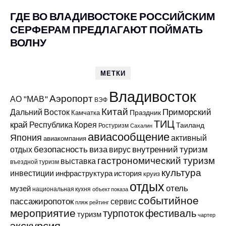
ГДЕ ВО ВЛАДИВОСТОКЕ РОССИЙСКИМ
СЕРФЕРАМ ПРЕДЛАГАЮТ ПОЙМАТЬ
ВОЛНУ
МЕТКИ
Владивосток
Аэропорт
АО "МАВ"
ВЭФ
Китай
Приморский
Дальний Восток
Праздник
Камчатка
ТИЦ
край
Республика Корея
Таиланд
Ростуризм
Сахалин
авиасообщение
Япония
активный
авиакомпания
виза
внутренний туризм
отдых
безопасность
вирус
гастрономический туризм
выставка
въездной туризм
культура
инвестиции
инфраструктура
история
круиз
отдых
отель
музей
национальная кухня
объект показа
событийное
пассажиропоток
сервис
пляж
рейтинг
мероприятие
турпоток
фестиваль
туризм
чартер