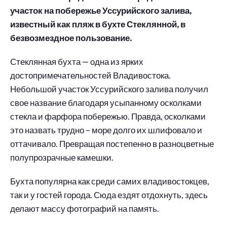
участок на побережье Уссурийского залива,
известный как пляж в бухте Стеклянной, в
безвозмездное пользование.
Стеклянная бухта — одна из ярких
достопримечательностей Владивостока.
Небольшой участок Уссурийского залива получил
свое название благодаря усыпанному осколками
стекла и фарфора побережью. Правда, осколками
это назвать трудно – море долго их шлифовало и
оттачивало. Превращая постепенно в разноцветные
полупрозрачные камешки.
Бухта популярна как среди самих владивостокцев,
так и у гостей города. Сюда ездят отдохнуть, здесь
делают массу фотографий на память.