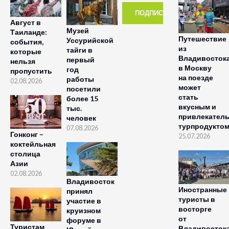
Август в
Музей
Таиланде:
Путешествие
Уссурийской
события,
из
тайги в
которые
Владивосток
первый
нельзя
в Москву
год
пропустить
на поезде
работы
02.08.2026
может
посетили
стать
более 15
вкусным и
тыс.
привлекател
человек
турпродукто
07.08.2026
Гонконг –
25.07.2026
коктейльная
столица
Азии
02.08.2026
Владивосток
Иностранные
принял
туристы в
участие в
восторге
круизном
от
форуме в
Туристам
Владивосток