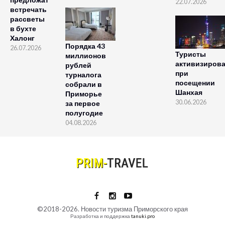
22.07.2026
встречать
рассветы
в бухте
Халонг
Порядка 43
26.07.2026
Туристы
миллионов
активизиров
рублей
при
турналога
посещении
собрали в
Шанхая
Приморье
30.06.2026
за первое
полугодие
04.08.2026
©2018-2026. Новости туризма Приморского края
Разработка и поддержка
tanuki.pro