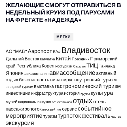
ЖЕЛАЮЩИЕ СМОГУТ ОТПРАВИТЬСЯ В
НЕДЕЛЬНЫЙ КРУИЗ ПОД ПАРУСАМИ
НА ФРЕГАТЕ «НАДЕЖДА»
МЕТКИ
Владивосток
Аэропорт
АО "МАВ"
ВЭФ
Китай
Приморский
Дальний Восток
Праздник
Камчатка
ТИЦ
край
Республика Корея
Таиланд
Ростуризм
Сахалин
авиасообщение
Япония
активный
авиакомпания
виза
внутренний туризм
отдых
безопасность
вирус
гастрономический туризм
выставка
въездной туризм
культура
инвестиции
инфраструктура
история
круиз
отдых
отель
музей
национальная кухня
объект показа
событийное
пассажиропоток
сервис
пляж
рейтинг
мероприятие
турпоток
фестиваль
туризм
чартер
экскурсия