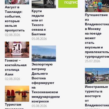
Август в
Крути
Таиланде:
Путешествие
педали
события,
из
или от
которые
Владивосток
Тихого
нельзя
в Москву
океана к
пропустить
на поезде
Балтике
02.08.2026
может
05.08.2026
стать
вкусным и
привлекател
турпродукто
Гонконг –
25.07.2026
Экспортную
коктейльная
витрину
столица
Дальнего
Азии
Востока
02.08.2026
сформируют
Иностранные
на
туристы в
Тихоокеанском
восторге
международном
от
конгрессе
Туристам
Владивосток
05.08.2026
предложат