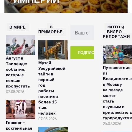
В МИРЕ
В
ФОТО И
ПРИМОРЬЕ
ВИДЕО
РЕПОРТАЖИ
Август в
Музей
Таиланде:
Путешествие
Уссурийской
события,
из
тайги в
которые
Владивосток
первый
нельзя
в Москву
год
пропустить
на поезде
работы
02.08.2026
может
посетили
стать
более 15
вкусным и
тыс.
привлекател
человек
турпродукто
07.08.2026
Гонконг –
25.07.2026
коктейльная