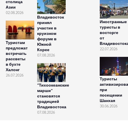
столица
Азии
02.08.2026
Владивосток
Иностранные
принял
туристы в
участие в
восторге
круизном
от
форуме в
Туристам
Владивосток
Южной
предложат
22.07.2026
Корее
встречать
07.08.2026
рассветы
в бухте
Халонг
26.07.2026
Туристы
активизиров
“Тихоокеанские
при
марши”
посещении
становятся
Шанхая
традицией
30.06.2026
Владивостока
07.08.2026