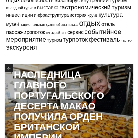
виза
внутренний туризм
отдых
безопасность
вирус
гастрономический туризм
выставка
въездной туризм
культура
инвестиции
инфраструктура
история
круиз
отдых
отель
музей
национальная кухня
объект показа
событийное
пассажиропоток
сервис
пляж
рейтинг
мероприятие
турпоток
фестиваль
туризм
чартер
экскурсия
В АТР
НАСЛЕДНИЦА
ГЛАВНОГО
ПОРТУГАЛЬСКОГО
ДЕСЕРТА МАКАО
ПОЛУЧИЛА ОРДЕН
БРИТАНСКОЙ
ИМПЕРИИ