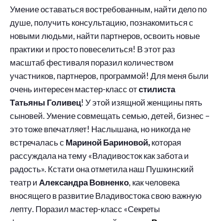
Умение оставаться востребованным, найти дело по
душе, получить консультацию, познакомиться с
новыми людьми, найти партнеров, освоить новые
практики и просто повеселиться! В этот раз
масштаб фестиваля поразил количеством
участников, партнеров, программой! Для меня были
очень интересен мастер-класс от
стилиста
Татьяны Голивец
! У этой изящной женщины пять
сыновей. Умение совмещать семью, детей, бизнес –
это тоже впечатляет! Наслышана, но никогда не
встречалась с
Мариной Бариновой,
которая
рассуждала на тему «Владивосток как забота и
радость». Кстати она отметила наш Пушкинский
театр и
Александра Вовненко
, как человека
вносящего в развитие Владивостока свою важную
лепту. Поразил мастер-класс «Секреты