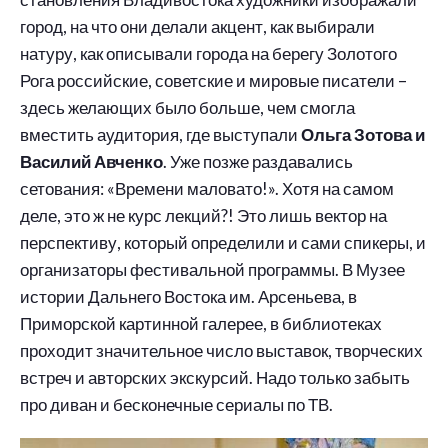
город, на что они делали акцент, как выбирали
натуру, как описывали города на берегу Золотого
Рога российские, советские и мировые писатели –
здесь желающих было больше, чем смогла
вместить аудитория, где выступали
Ольга Зотова и
Василий Авченко
. Уже позже раздавались
сетования: «Времени маловато!». Хотя на самом
деле, это ж не курс лекций?! Это лишь вектор на
перспективу, который определили и сами спикеры, и
организаторы фестивальной программы. В Музее
истории Дальнего Востока им. Арсеньева, в
Приморской картинной галерее, в библиотеках
проходит значительное число выставок, творческих
встреч и авторских экскурсий. Надо только забыть
про диван и бесконечные сериалы по ТВ.