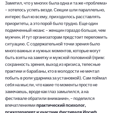
Заметил, что у многих была одна и та же «проблема»
– хотелось успеть везде. Секции шли параллельно,
интерес был ко всему, приходилось расставлять
приоритеты, а это порой было трудно. Еще один
подмеченный нюанс – женщин гораздо больше, чем
мужчин. И тут организаторам предстоит переломить
ситуацию. С содержательной точки зрения было
много важных и нужных моментов, которые могут
быть взяты на заметку и мужской половиной (прим:
сохранность зрения, выход из кризиса, телесные
практики и барабаны, кто в молодости не мечтал
побыть в роли ударника за установкой). Сам поймал
себя на мысли, что какие-то моменты просто не
замечаешь, вроде как глаз замылился, а на
фестивале обратили внимание», – поделился
впечатлениями
практический психолог,
психотерапевт и участник фестиваля Иосиф