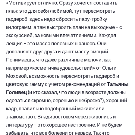
«Мотивирует отлично. Сразу хочется составить
план: это для себя любимой, тут пересмотреть
гардероб, здесь надо сбросить пару-тройку
килограмм, а там выстроить план на выходные – с
экскурсией, за новыми впечатлениями. Каждая
лекция – это масса полезных нюансов. Они
дополняют друг друга и дают массу эмоций.
Понимаешь, что даже различные мелочи, как
например «косметичка удовольствий» от Ольги
Моховой, возможность пересмотреть гардероб и
цветовую гамму с учетом рекомендаций от
Татьяны
Голивец
(и кто сказал, что люди в возрасте должны
одеваться скромно, серенько и неброско?), хороший
кадр, правильно подобранный макияж или
знакомство с Владивостоком через живопись и
литературу – это хорошее настроение. И не будем
забывать, что все болезни от нервов. Так что,