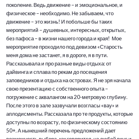
поколение. Ведь движение – и эмоциональное, и
физическое – необходимо. Не забываем, что
движение – это жизнь! И побольше бы таких
мероприятий – душевных, интересных, открытых,
без пафоса – в жизни нашего города и края! Мое
мероприятие проходило под девизом «Старость
меня дома не застанет, я в дороге, я в пути.
Рассказывала и про разные виды отдыха: от
дайвинга и сплава по рекам до посещения
заповедников и отдыха на островах. Я не зря начала
свою презентацию с собственного опыта –
погружение с аквалангом на 20-метровую глубину.
После этого в зале зазвучали возгласы «вау» и
аплодисменты. Рассказала про те продукты, которые
доступны по возрасту, по физическому состоянию
50+. А нынешний перечень предложений дает
возможность выбора, как говорится, на любой вкус и