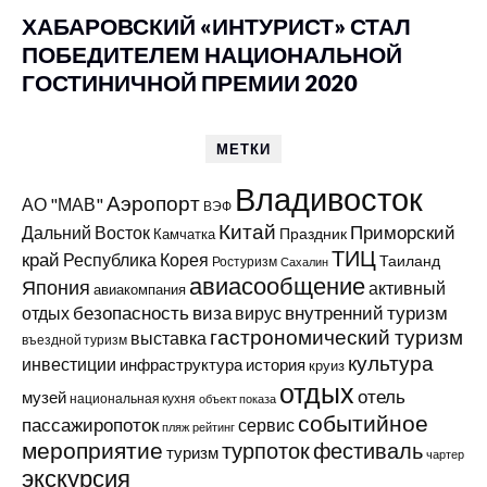
ХАБАРОВСКИЙ «ИНТУРИСТ» СТАЛ
ПОБЕДИТЕЛЕМ НАЦИОНАЛЬНОЙ
ГОСТИНИЧНОЙ ПРЕМИИ 2020
МЕТКИ
Владивосток
Аэропорт
АО "МАВ"
ВЭФ
Китай
Приморский
Дальний Восток
Праздник
Камчатка
ТИЦ
край
Республика Корея
Таиланд
Ростуризм
Сахалин
авиасообщение
Япония
активный
авиакомпания
виза
внутренний туризм
отдых
безопасность
вирус
гастрономический туризм
выставка
въездной туризм
культура
инвестиции
инфраструктура
история
круиз
отдых
отель
музей
национальная кухня
объект показа
событийное
пассажиропоток
сервис
пляж
рейтинг
мероприятие
турпоток
фестиваль
туризм
чартер
экскурсия