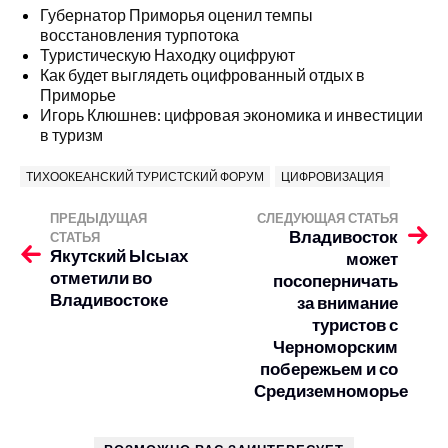
Губернатор Приморья оценил темпы
восстановления турпотока
Туристическую Находку оцифруют
Как будет выглядеть оцифрованный отдых в
Приморье
Игорь Клюшнев: цифровая экономика и инвестиции
в туризм
ТИХООКЕАНСКИЙ ТУРИСТСКИЙ ФОРУМ
ЦИФРОВИЗАЦИЯ
ПРЕДЫДУЩАЯ
СЛЕДУЮЩАЯ СТАТЬЯ
Владивосток
СТАТЬЯ
Якутский Ысыах
может
отметили во
посоперничать
Владивостоке
за внимание
туристов с
Черноморским
побережьем и со
Средиземноморье