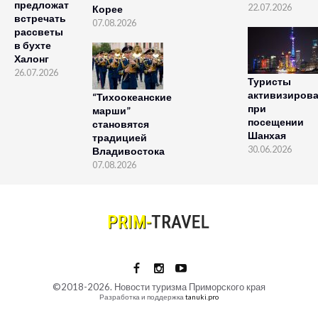
предложат
22.07.2026
Корее
встречать
07.08.2026
рассветы
в бухте
Халонг
26.07.2026
Туристы
активизиров
“Тихоокеанские
при
марши”
посещении
становятся
Шанхая
традицией
30.06.2026
Владивостока
07.08.2026
©2018-2026. Новости туризма Приморского края
Разработка и поддержка
tanuki.pro