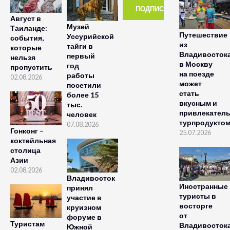
Август в
Музей
Таиланде:
Путешествие
Уссурийской
события,
из
тайги в
которые
Владивосток
первый
нельзя
в Москву
год
пропустить
на поезде
работы
02.08.2026
может
посетили
стать
более 15
вкусным и
тыс.
привлекател
человек
турпродукто
07.08.2026
Гонконг –
25.07.2026
коктейльная
столица
Азии
02.08.2026
Владивосток
Иностранные
принял
туристы в
участие в
восторге
круизном
от
форуме в
Туристам
Владивосток
Южной