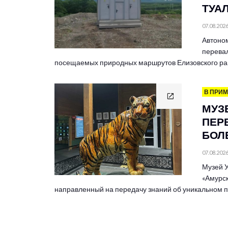
ТУА
07.08.202
Автоно
перевал
посещаемых природных маршрутов Елизовского ра
В ПРИ
МУЗ
ПЕР
БОЛЕ
07.08.202
Музей У
«Амурск
направленный на передачу знаний об уникальном