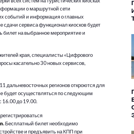
ерки всех систем на туристических киосках
информации о маршрутной сети
их событий и информация о главных
е сдачи сервиса функционал киосков будет
ть билет на выбранное мероприятие и
 жителей края, специалисты «Цифрового
просы касательно 30 новых сервисов,
ы 11 дальневосточных регионов откроются для
ие будет осуществляться по следующим
с 16.00 до 19.00.
арегистрироваться
on
.
Бесплатный билет необходимо
стройстве и предъявить на КПП при