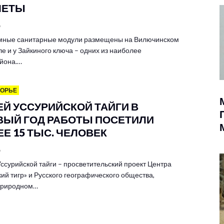
ЛЕТЫ
6
мные санитарные модули размещены на Вилючинском
е и у Зайкиного ключа – одних из наиболее
йона.…
МОРЬЕ
ЕЙ УССУРИЙСКОЙ ТАЙГИ В
ВЫЙ ГОД РАБОТЫ ПОСЕТИЛИ
Е 15 ТЫС. ЧЕЛОВЕК
6
ссурийской тайги – просветительский проект Центра
ий тигр» и Русского географического общества,
 природном…