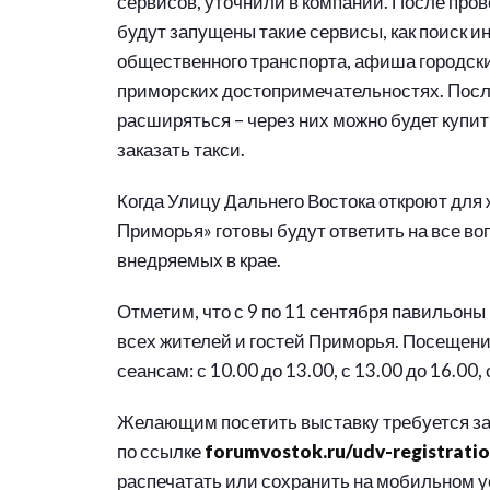
сервисов, уточнили в компании. После пров
будут запущены такие сервисы, как поиск 
общественного транспорта, афиша городск
приморских достопримечательностях. Посл
расширяться – через них можно будет купи
заказать такси.
Когда Улицу Дальнего Востока откроют для
Приморья» готовы будут ответить на все во
внедряемых в крае.
Отметим, что с 9 по 11 сентября павильон
всех жителей и гостей Приморья. Посещен
сеансам: с 10.00 до 13.00, с 13.00 до 16.00, 
Желающим посетить выставку требуется з
по ссылке
forumvostok.ru/udv-registrati
распечатать или сохранить на мобильном у