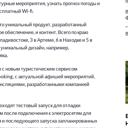
п
урные мероприятия, узнать прогноз погоды и
сплатный Wi-fi.
В
ф
то уникальный продукт, разработанный
“
е обеспечение, и контент. Всего по краю
В
адивостоке, 3 в Артеме, 6 в Находке и 5 в
н уникальный дизайн, например,
яка.
ы с новым туристическим сервисом
ooking, с актуальной афишей мероприятий,
ансляциями, разработанными компанией
оходят тестовый запуск для отладки
им после подключения к электросетям для
я и последующего запуска запланированных