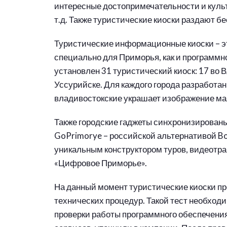
интересные достопримечательности и культ
т.д. Также туристические киоски раздают бе
Туристические информационные киоски – э
специально для Приморья, как и программно
установлен 31 туристический киоск: 17 во Вл
Уссурийске. Для каждого города разработа
владивостокские украшает изображение ма
Также городские гаджеты синхронизирован
GoPrimorye – российской альтернативой B
уникальным конструктором туров, видеотр
«Цифровое Приморье».
На данный момент туристические киоски пр
технических процедур. Такой тест необход
проверки работы программного обеспечени