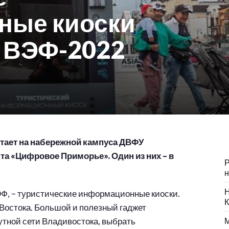
ные киоски
а ВЭФ-2022
отает на набережной кампуса ДВФУ
а «Цифровое Приморье». Один из них – в
Р
н
Н
ЭФ, – туристические информационные киоски.
К
 Востока. Большой и полезный гаджет
утной сети Владивостока, выбрать
М