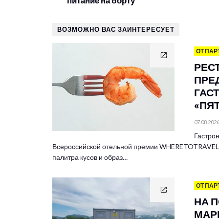
питание на борту
ВОЗМОЖНО ВАС ЗАИНТЕРЕСУЕТ
ОТ ПАР
РЕС
ПРЕ
ГАС
«ПЯ
07.08.202
Гастрон
Всероссийской отельной премии WHERETOTRAVEL 
палитра кусов и образ…
ОТ ПАР
НА 
МАР