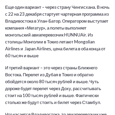
Еще один вариант – через страну Чингисхана. В ночь
с 22 на 23 декабря стартует чартерная программа из
Владивостока в Улан-Батор. Оператором выступает
компания «Мегатур», а полеты выполняет
монгольский авиаперевозчик HUNNUAir. Из
столицы Монголии в Токио летают Mongolian
Airlines и Japan Airlines, цена билета в оба конца от
60 тысяч и выше
И третий вариант – это через страны Ближнего
Востока. Перелет из Дубая в Токио и обратно
обойдется около 80 тысяч рублей и выше. Чуть
дороже будет перелет через Доху, рассчитывать
стоит на 100 тысяч рублей и выше. Фактически
столько же будут стоить и билет через Стамбул.
Что касается Владивостока, то авиаперевозчик уже