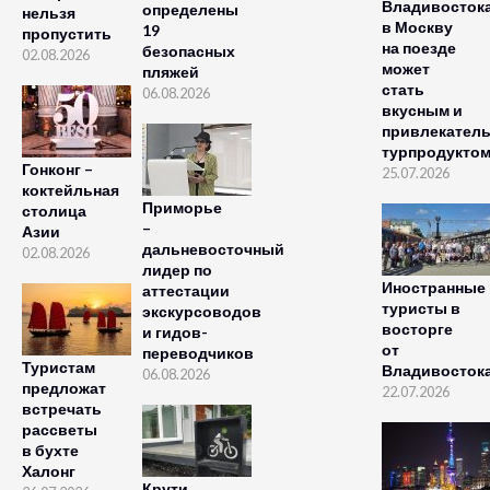
Владивосток
определены
нельзя
в Москву
19
пропустить
на поезде
безопасных
02.08.2026
может
пляжей
стать
06.08.2026
вкусным и
привлекател
турпродукто
Гонконг –
25.07.2026
коктейльная
Приморье
столица
–
Азии
дальневосточный
02.08.2026
лидер по
Иностранные
аттестации
туристы в
экскурсоводов
восторге
и гидов-
от
переводчиков
Туристам
Владивосток
06.08.2026
предложат
22.07.2026
встречать
рассветы
в бухте
Халонг
Крути