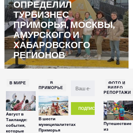
ОПРЕДЕЛИЛ
ТУРБИЗНЕС
ПРИМОРЬЯ, МОСКВЫ,
АМУРСКОГО И
ХАБАРОВСКОГО
РЕГИОНОВ
В МИРЕ
В
ФОТО И
ПРИМОРЬЕ
ВИДЕО
РЕПОРТАЖИ
Август в
В шести
Таиланде:
Путешествие
муниципалитетах
события,
из
Приморья
которые