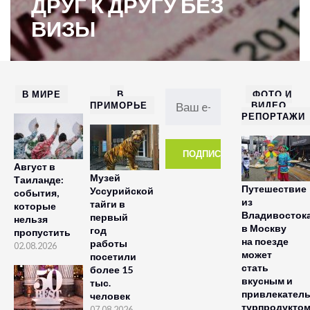
ДРУГ К ДРУГУ БЕЗ
ВИЗЫ
В МИРЕ
В
ФОТО И
ПРИМОРЬЕ
ВИДЕО
РЕПОРТАЖИ
Август в
Музей
Таиланде:
Путешествие
Уссурийской
события,
из
тайги в
которые
Владивосток
первый
нельзя
в Москву
год
пропустить
на поезде
работы
02.08.2026
может
посетили
стать
более 15
вкусным и
тыс.
привлекател
человек
турпродукто
07.08.2026