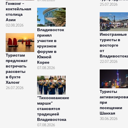
Гонконг –
25.07.2026
коктейльная
столица
Азии
02.08.2026
Владивосток
Иностранные
принял
туристы в
участие в
восторге
круизном
от
форуме в
Туристам
Владивосток
Южной
предложат
22.07.2026
Корее
встречать
07.08.2026
рассветы
в бухте
Халонг
26.07.2026
Туристы
активизиров
“Тихоокеанские
при
марши”
посещении
становятся
Шанхая
традицией
30.06.2026
Владивостока
07.08.2026