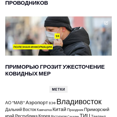
ПРОВОДНИКОВ
10
ПОЛЕЗНАЯ ИНФОРМАЦИЯ
ПРИМОРЬЮ ГРОЗИТ УЖЕСТОЧЕНИЕ
КОВИДНЫХ МЕР
МЕТКИ
Владивосток
Аэропорт
АО "МАВ"
ВЭФ
Китай
Приморский
Дальний Восток
Праздник
Камчатка
ТИЦ
край
Республика Корея
Таиланд
Ростуризм
Сахалин