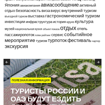
авиасообщение
Япония
активный
авиакомпания
виза
внутренний туризм
отдых
безопасность
вирус
гастрономический туризм
выставка
въездной туризм
культура
инвестиции
инфраструктура
история
круиз
отдых
отель
музей
национальная кухня
объект показа
событийное
пассажиропоток
сервис
пляж
рейтинг
мероприятие
турпоток
фестиваль
туризм
чартер
экскурсия
ПОЛЕЗНАЯ ИНФОРМАЦИЯ
ТУРИСТЫ РОССИИ И
ОАЭ БУДУТ ЕЗДИТЬ