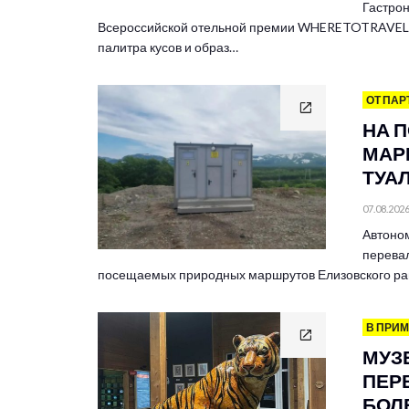
Гастрон
Всероссийской отельной премии WHERETOTRAVEL 
палитра кусов и образ…
ОТ ПАР
НА 
МАР
ТУА
07.08.202
Автоно
перевал
посещаемых природных маршрутов Елизовского ра
В ПРИ
МУЗ
ПЕР
БОЛЕ