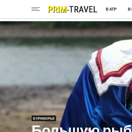
В АТР
В
В ПРИМОРЬЕ
Большую рыб