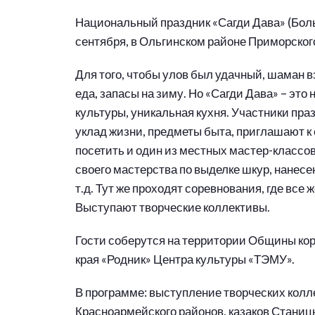
Национальный праздник «Сагди Дава» (Боль
сентября, в Ольгинском районе Приморского
Для того, чтобы улов был удачный, шаман в
еда, запасы на зиму. Но «Сагди Дава» – это 
культуры, уникальная кухня. Участники пр
уклад жизни, предметы быта, приглашают к
посетить и один из местных мастер-классов
своего мастерства по выделке шкур, нанесен
т.д. Тут же проходят соревнования, где все
Выступают творческие коллективы.
Гости соберутся на территории Общины ко
края «Родник» Центра культуры «ТЭМУ».
В программе: выступление творческих колл
Красноармейского районов, казаков Станиц