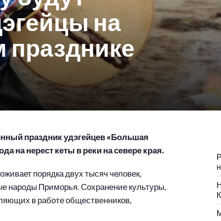
дэгейцы на
 празднике
онный праздник удэгейцев «Большая
а на нерест кеты в реки на севере края.
Р
н
оживает порядка двух тысяч человек,
Н
е народы Приморья. Сохранение культуры,
К
вляющих в работе общественников,
М