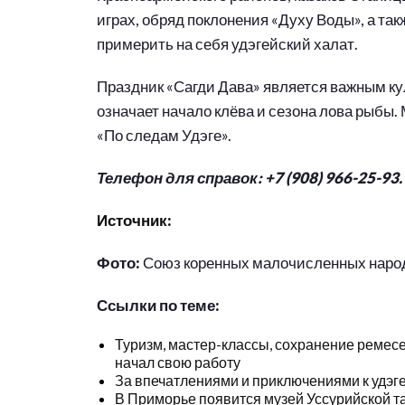
играх, обряд поклонения «Духу Воды», а так
примерить на себя удэгейский халат.
Праздник «Сагди Дава» является важным ку
означает начало клёва и сезона лова рыбы.
«По следам Удэге».
Телефон для справок: +7 (908) 966-25-93.
Источник:
Фото:
Союз коренных малочисленных народ
Ссылки по теме:
Туризм, мастер-классы, сохранение ремесе
начал свою работу
За впечатлениями и приключениями к удэг
В Приморье появится музей Уссурийской т