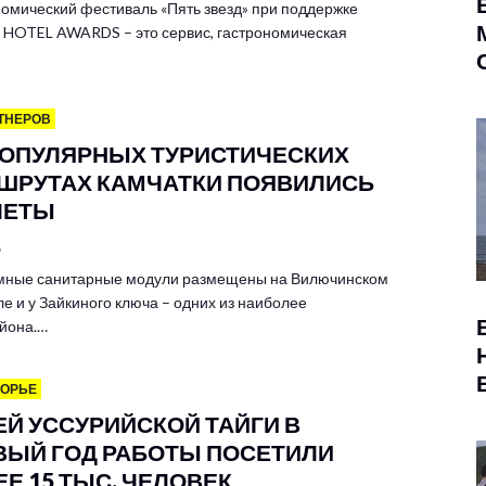
омический фестиваль «Пять звезд» при поддержке
HOTEL AWARDS – это сервис, гастрономическая
ТНЕРОВ
ПОПУЛЯРНЫХ ТУРИСТИЧЕСКИХ
ШРУТАХ КАМЧАТКИ ПОЯВИЛИСЬ
ЛЕТЫ
6
мные санитарные модули размещены на Вилючинском
е и у Зайкиного ключа – одних из наиболее
йона.…
МОРЬЕ
ЕЙ УССУРИЙСКОЙ ТАЙГИ В
ВЫЙ ГОД РАБОТЫ ПОСЕТИЛИ
Е 15 ТЫС. ЧЕЛОВЕК