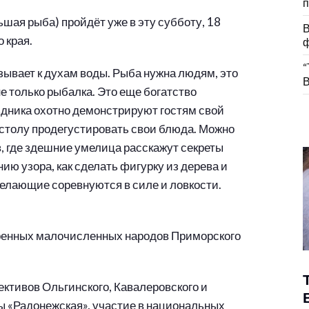
п
шая рыба) пройдёт уже в эту субботу, 18
В
 края.
ф
“
зывает к духам воды. Рыба нужна людям, это
В
не только рыбалка. Это еще богатство
аздника охотно демонстрируют гостям свой
 столу продегустировать свои блюда. Можно
, где здешние умелица расскажут секреты
ию узора, как сделать фигурку из дерева и
 желающие соревнуются в силе и ловкости.
ренных малочисленных народов Приморского
ективов Ольгинского, Кавалеровского и
ы «Радонежская», участие в национальных