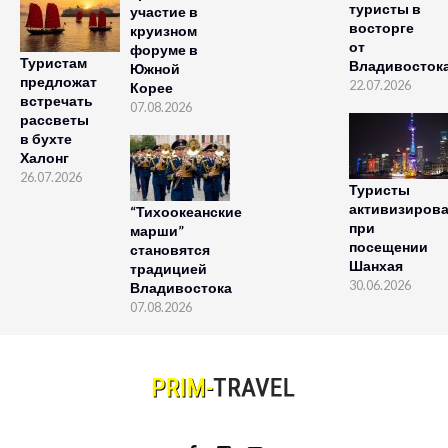
туристы в
участие в
восторге
круизном
от
форуме в
Туристам
Владивосток
Южной
предложат
22.07.2026
Корее
встречать
07.08.2026
рассветы
в бухте
Халонг
26.07.2026
Туристы
активизиров
“Тихоокеанские
при
марши”
посещении
становятся
Шанхая
традицией
30.06.2026
Владивостока
07.08.2026