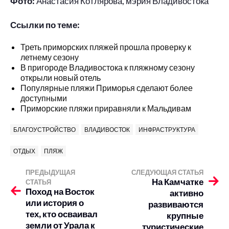
Фото:
Анастасия Котлярова, мэрия Владивостока
Ссылки по теме:
Треть приморских пляжей прошла проверку к
летнему сезону
В пригороде Владивостока к пляжному сезону
открыли новый отель
Популярные пляжи Приморья сделают более
доступными
Приморские пляжи приравняли к Мальдивам
БЛАГОУСТРОЙСТВО
ВЛАДИВОСТОК
ИНФРАСТРУКТУРА
ОТДЫХ
ПЛЯЖ
ПРЕДЫДУЩАЯ
СЛЕДУЮЩАЯ СТАТЬЯ
На Камчатке
СТАТЬЯ
Поход на Восток
активно
или история о
развиваются
тех, кто осваивал
крупные
земли от Урала к
туристические