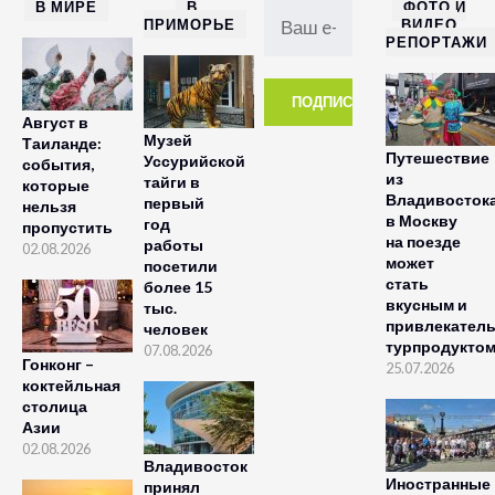
В МИРЕ
В
ФОТО И
ПРИМОРЬЕ
ВИДЕО
РЕПОРТАЖИ
Август в
Музей
Таиланде:
Путешествие
Уссурийской
события,
из
тайги в
которые
Владивосток
первый
нельзя
в Москву
год
пропустить
на поезде
работы
02.08.2026
может
посетили
стать
более 15
вкусным и
тыс.
привлекател
человек
турпродукто
07.08.2026
Гонконг –
25.07.2026
коктейльная
столица
Азии
02.08.2026
Владивосток
Иностранные
принял