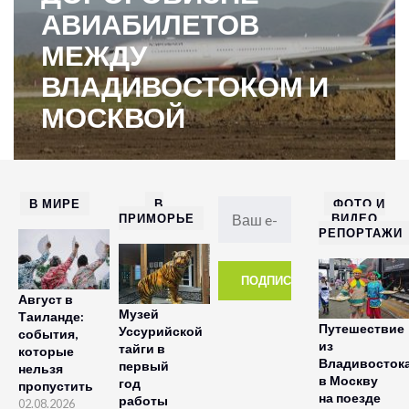
АВИАБИЛЕТОВ
МЕЖДУ
ВЛАДИВОСТОКОМ И
МОСКВОЙ
В МИРЕ
В
ФОТО И
ПРИМОРЬЕ
ВИДЕО
РЕПОРТАЖИ
Август в
Музей
Таиланде:
Путешествие
Уссурийской
события,
из
тайги в
которые
Владивосток
первый
нельзя
в Москву
год
пропустить
на поезде
работы
02.08.2026