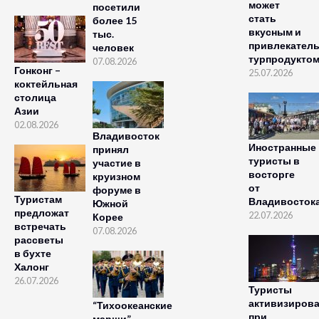
может
посетили
стать
более 15
вкусным и
тыс.
привлекател
человек
турпродукто
07.08.2026
Гонконг –
25.07.2026
коктейльная
столица
Азии
02.08.2026
Владивосток
Иностранные
принял
туристы в
участие в
восторге
круизном
от
форуме в
Туристам
Владивосток
Южной
предложат
22.07.2026
Корее
встречать
07.08.2026
рассветы
в бухте
Халонг
26.07.2026
Туристы
активизиров
“Тихоокеанские
при
марши”