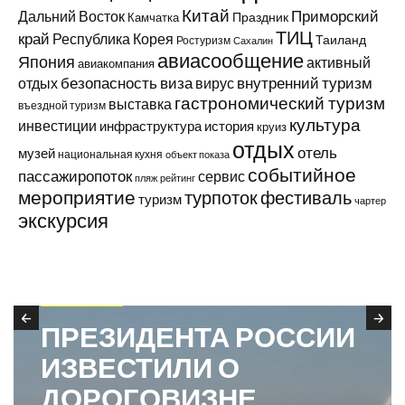
Китай
Приморский
Дальний Восток
Праздник
Камчатка
ТИЦ
край
Республика Корея
Таиланд
Ростуризм
Сахалин
авиасообщение
Япония
активный
авиакомпания
виза
внутренний туризм
отдых
безопасность
вирус
гастрономический туризм
выставка
въездной туризм
культура
инвестиции
инфраструктура
история
круиз
отдых
отель
музей
национальная кухня
объект показа
событийное
пассажиропоток
сервис
пляж
рейтинг
мероприятие
турпоток
фестиваль
туризм
чартер
экскурсия
В ПРИМОРЬЕ
ПРЕЗИДЕНТА РОССИИ
ИЗВЕСТИЛИ О
ДОРОГОВИЗНЕ