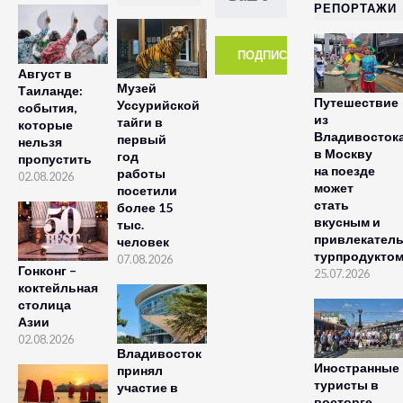
РЕПОРТАЖИ
Август в
Музей
Таиланде:
Путешествие
Уссурийской
события,
из
тайги в
которые
Владивосток
первый
нельзя
в Москву
год
пропустить
на поезде
работы
02.08.2026
может
посетили
стать
более 15
вкусным и
тыс.
привлекател
человек
турпродукто
07.08.2026
Гонконг –
25.07.2026
коктейльная
столица
Азии
02.08.2026
Владивосток
Иностранные
принял
туристы в
участие в
восторге