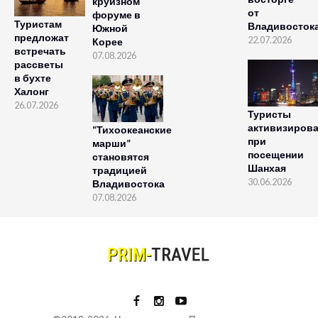
круизном
от
форуме в
Туристам
Владивосток
Южной
предложат
22.07.2026
Корее
встречать
07.08.2026
рассветы
в бухте
Халонг
26.07.2026
Туристы
активизиров
“Тихоокеанские
при
марши”
посещении
становятся
Шанхая
традицией
30.06.2026
Владивостока
07.08.2026