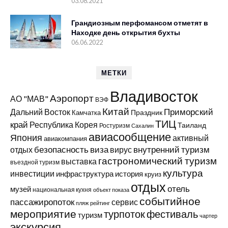
03.08.2021
Грандиозным перфомансом отметят в
Находке день открытия бухты
06.06.2022
МЕТКИ
Владивосток
Аэропорт
АО "МАВ"
ВЭФ
Китай
Приморский
Дальний Восток
Праздник
Камчатка
ТИЦ
край
Республика Корея
Таиланд
Ростуризм
Сахалин
авиасообщение
Япония
активный
авиакомпания
виза
внутренний туризм
отдых
безопасность
вирус
гастрономический туризм
выставка
въездной туризм
культура
инвестиции
инфраструктура
история
круиз
отдых
отель
музей
национальная кухня
объект показа
событийное
пассажиропоток
сервис
пляж
рейтинг
мероприятие
турпоток
фестиваль
туризм
чартер
экскурсия